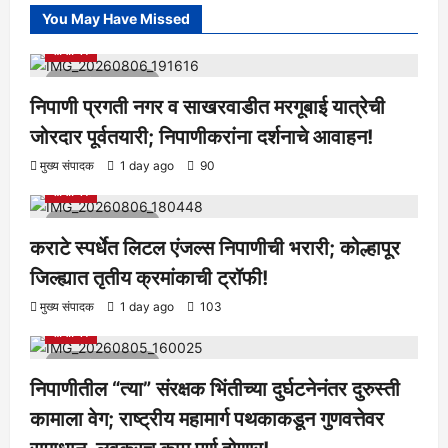
You May Have Missed
आरोग्य
क्रीडा
ताज्या बातम्या
निपाणी परिसर
राजकीय
शैक्षणिक
सामाजिक
1 minute read
निपाणी प्रगती नगर व साखरवाडीत मरगूबाई यात्रेची
जोरदार पूर्वतयारी; निपाणीकरांना दर्शनाचे आवाहन!
आरोग्य
क्रीडा
ताज्या बातम्या
निपाणी परिसर
राजकीय
शैक्षणिक
मुख्य संपादक
1 day ago
90
सामाजिक
1 minute read
कराटे स्पर्धेत लिटल एंजल्स निपाणीची भरारी; कोल्हापूर
जिल्ह्यात तृतीय क्रमांकाची ट्रॉफी!
आरोग्य
क्रीडा
ताज्या बातम्या
निपाणी परिसर
राजकीय
शैक्षणिक
मुख्य संपादक
1 day ago
103
सामाजिक
1 minute read
निपाणीतील “त्या” संरक्षक भिंतीच्या दुर्घटनेनंतर दुरुस्ती
कामाला वेग; राष्ट्रीय महामार्ग पथकाकडून गुणवत्तेवर