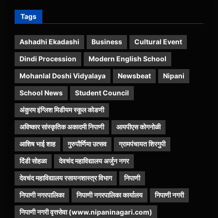
Tags
Ashadhi Ekadashi
Business
Cultural Event
Dindi Procession
Modern English School
Mohanlal Doshi Vidyalaya
Newsbeat
Nipani
School News
Student Council
अंकुरम इंग्लिश मिडीयम स्कूल कोडणी
अविष्कार सांस्कृतिक अकादमी निपाणी
आयपीएस कोगनोळी
आशिष भाई शाह
गुरुपौर्णिमा उत्सव
ग्रामपंचायत शिरगुपी
दिंडी सोहळा
देवचंद महाविद्यालय अर्जुन नगर
देवचंद महाविद्यालय रसायनशास्त्र विभाग
निपाणी
निपाणी नगरपालिका
निपाणी नगरपालिका कार्यालय
निपाणी नगरी
निपाणी नगरी वृत्तसेवा (www.nipaninagari.com)