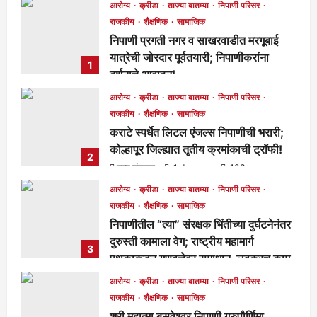
आरोग्य
क्रीडा
ताज्या बातम्या
निपाणी परिसर
राजकीय
शैक्षणिक
सामाजिक
निपाणी प्रगती नगर व साखरवाडीत मरगूबाई
यात्रेची जोरदार पूर्वतयारी; निपाणीकरांना
1
दर्शनाचे आवाहन!
मुख्य संपादक
1 day ago
90
आरोग्य
क्रीडा
ताज्या बातम्या
निपाणी परिसर
राजकीय
शैक्षणिक
सामाजिक
कराटे स्पर्धेत लिटल एंजल्स निपाणीची भरारी;
कोल्हापूर जिल्ह्यात तृतीय क्रमांकाची ट्रॉफी!
2
मुख्य संपादक
1 day ago
103
आरोग्य
क्रीडा
ताज्या बातम्या
निपाणी परिसर
राजकीय
शैक्षणिक
सामाजिक
निपाणीतील “त्या” संरक्षक भिंतीच्या दुर्घटनेनंतर
दुरुस्ती कामाला वेग; राष्ट्रीय महामार्ग
3
पथकाकडून गुणवत्तेवर समाधान, लवकरच काम
पूर्ण होणार!
आरोग्य
क्रीडा
ताज्या बातम्या
निपाणी परिसर
मुख्य संपादक
2 days ago
288
राजकीय
शैक्षणिक
सामाजिक
श्री महात्मा बसवेश्वर निपाणी गुरुपौर्णिमा