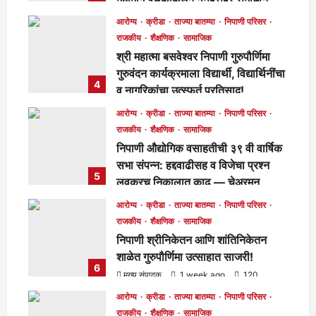
लवकरच काम पूर्ण होणार!
आरोग्य
क्रीडा
ताज्या बातम्या
निपाणी परिसर
मुख्य संपादक
2 days ago
288
राजकीय
शैक्षणिक
सामाजिक
श्री महात्मा बसवेश्वर निपाणी गुरुपौर्णिमा
गुरुवंदन कार्यक्रमाला विद्यार्थी, विद्यार्थिनींचा
4
व नागरिकांचा उत्स्फूर्त प्रतिसाद!
मुख्य संपादक
6 days ago
133
आरोग्य
क्रीडा
ताज्या बातम्या
निपाणी परिसर
राजकीय
शैक्षणिक
सामाजिक
निपाणी औद्योगिक वसाहतीची ३९ वी वार्षिक
सभा संपन्न: हद्दवाढीसह व विजेचा प्रश्न
5
लवकरच निकालात काढू — चेअरमन
बाळासाहेब जोरापुरे
आरोग्य
क्रीडा
ताज्या बातम्या
निपाणी परिसर
मुख्य संपादक
6 days ago
183
राजकीय
शैक्षणिक
सामाजिक
निपाणी श्रीनिकेतन आणि शांतिनिकेतन
शाळेत गुरुपौर्णिमा उत्साहात साजरी!
6
मुख्य संपादक
1 week ago
120
आरोग्य
क्रीडा
ताज्या बातम्या
निपाणी परिसर
राजकीय
शैक्षणिक
सामाजिक