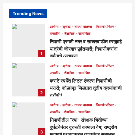
Trending News
आरोग्य
क्रीडा
ताज्या बातम्या
निपाणी परिसर
राजकीय
शैक्षणिक
सामाजिक
निपाणी प्रगती नगर व साखरवाडीत मरगूबाई
यात्रेची जोरदार पूर्वतयारी; निपाणीकरांना
1
दर्शनाचे आवाहन!
मुख्य संपादक
1 day ago
90
आरोग्य
क्रीडा
ताज्या बातम्या
निपाणी परिसर
राजकीय
शैक्षणिक
सामाजिक
कराटे स्पर्धेत लिटल एंजल्स निपाणीची
भरारी; कोल्हापूर जिल्ह्यात तृतीय क्रमांकाची
2
ट्रॉफी!
मुख्य संपादक
1 day ago
103
आरोग्य
क्रीडा
ताज्या बातम्या
निपाणी परिसर
राजकीय
शैक्षणिक
सामाजिक
निपाणीतील “त्या” संरक्षक भिंतीच्या
दुर्घटनेनंतर दुरुस्ती कामाला वेग; राष्ट्रीय
3
महामार्ग पथकाकडून गुणवत्तेवर समाधान,