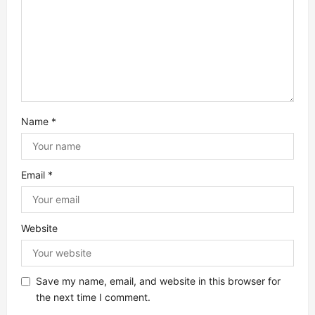
a
t
i
o
Name
*
n
Email
*
Website
Save my name, email, and website in this browser for
the next time I comment.