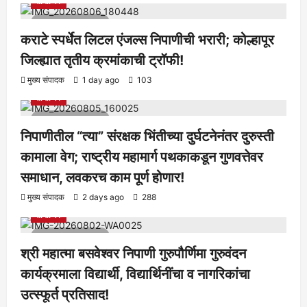
सामाजिक
1 minute read
कराटे स्पर्धेत लिटल एंजल्स निपाणीची भरारी; कोल्हापूर
जिल्ह्यात तृतीय क्रमांकाची ट्रॉफी!
आरोग्य
क्रीडा
ताज्या बातम्या
निपाणी परिसर
राजकीय
शैक्षणिक
मुख्य संपादक
1 day ago
103
सामाजिक
1 minute read
निपाणीतील “त्या” संरक्षक भिंतीच्या दुर्घटनेनंतर दुरुस्ती
कामाला वेग; राष्ट्रीय महामार्ग पथकाकडून गुणवत्तेवर
समाधान, लवकरच काम पूर्ण होणार!
आरोग्य
क्रीडा
ताज्या बातम्या
निपाणी परिसर
राजकीय
शैक्षणिक
मुख्य संपादक
2 days ago
288
सामाजिक
1 minute read
श्री महात्मा बसवेश्वर निपाणी गुरुपौर्णिमा गुरुवंदन
कार्यक्रमाला विद्यार्थी, विद्यार्थिनींचा व नागरिकांचा
उत्स्फूर्त प्रतिसाद!