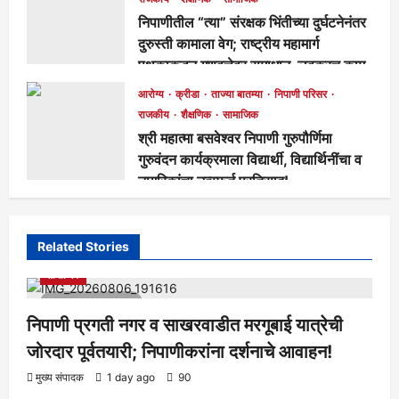
निपाणीतील “त्या” संरक्षक भिंतीच्या दुर्घटनेनंतर
दुरुस्ती कामाला वेग; राष्ट्रीय महामार्ग
पथकाकडून गुणवत्तेवर समाधान, लवकरच काम
पूर्ण होणार!
आरोग्य
क्रीडा
ताज्या बातम्या
निपाणी परिसर
मुख्य संपादक
2 days ago
288
राजकीय
शैक्षणिक
सामाजिक
श्री महात्मा बसवेश्वर निपाणी गुरुपौर्णिमा
गुरुवंदन कार्यक्रमाला विद्यार्थी, विद्यार्थिनींचा व
नागरिकांचा उत्स्फूर्त प्रतिसाद!
मुख्य संपादक
6 days ago
133
Related Stories
आरोग्य
क्रीडा
ताज्या बातम्या
निपाणी परिसर
राजकीय
शैक्षणिक
सामाजिक
1 minute read
निपाणी प्रगती नगर व साखरवाडीत मरगूबाई यात्रेची
जोरदार पूर्वतयारी; निपाणीकरांना दर्शनाचे आवाहन!
आरोग्य
क्रीडा
ताज्या बातम्या
निपाणी परिसर
राजकीय
शैक्षणिक
मुख्य संपादक
1 day ago
90