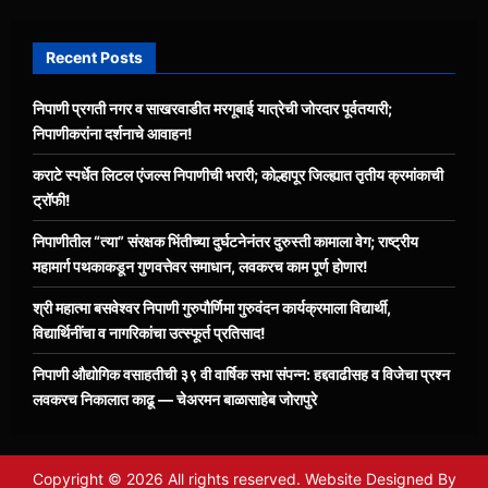
Recent Posts
निपाणी प्रगती नगर व साखरवाडीत मरगूबाई यात्रेची जोरदार पूर्वतयारी;
निपाणीकरांना दर्शनाचे आवाहन!
कराटे स्पर्धेत लिटल एंजल्स निपाणीची भरारी; कोल्हापूर जिल्ह्यात तृतीय क्रमांकाची
ट्रॉफी!
निपाणीतील “त्या” संरक्षक भिंतीच्या दुर्घटनेनंतर दुरुस्ती कामाला वेग; राष्ट्रीय
महामार्ग पथकाकडून गुणवत्तेवर समाधान, लवकरच काम पूर्ण होणार!
श्री महात्मा बसवेश्वर निपाणी गुरुपौर्णिमा गुरुवंदन कार्यक्रमाला विद्यार्थी,
विद्यार्थिनींचा व नागरिकांचा उत्स्फूर्त प्रतिसाद!
निपाणी औद्योगिक वसाहतीची ३९ वी वार्षिक सभा संपन्न: हद्दवाढीसह व विजेचा प्रश्न
लवकरच निकालात काढू — चेअरमन बाळासाहेब जोरापुरे
Copyright © 2026 All rights reserved. Website Designed By