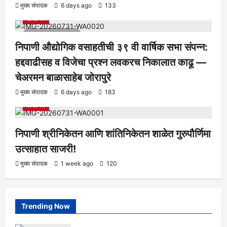
आरोग्य
क्रीडा
ताज्या बातम्या
निपाणी परिसर
राजकीय
शैक्षणिक
मुख्य संपादक
6 days ago
133
सामाजिक
1 minute read
निपाणी औद्योगिक वसाहतीची ३९ वी वार्षिक सभा संपन्न:
हद्दवाढीसह व विजेचा प्रश्न लवकरच निकालात काढू —
चेअरमन बाळासाहेब जोरापुरे
आरोग्य
क्रीडा
ताज्या बातम्या
निपाणी परिसर
राजकीय
शैक्षणिक
मुख्य संपादक
6 days ago
183
सामाजिक
निपाणी श्रीनिकेतन आणि शांतिनिकेतन शाळेत गुरुपौर्णिमा
उत्साहात साजरी!
मुख्य संपादक
1 week ago
120
Trending Now