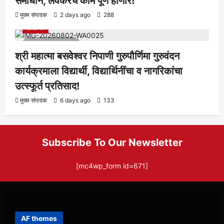
समाधान, लवकरच काम पूर्ण होणार!
आरोग्य
क्रीडा
ताज्या बातम्या
निपाणी परिसर
राजकीय
शैक्षणिक
मुख्य संपादक
2 days ago
288
सामाजिक
1 minute read
श्री महात्मा बसवेश्वर निपाणी गुरुपौर्णिमा गुरुवंदन
कार्यक्रमाला विद्यार्थी, विद्यार्थिनींचा व नागरिकांचा
उत्स्फूर्त प्रतिसाद!
मुख्य संपादक
6 days ago
133
Subscribe To Our Newsletter
[mc4wp_form id=671]
AF themes