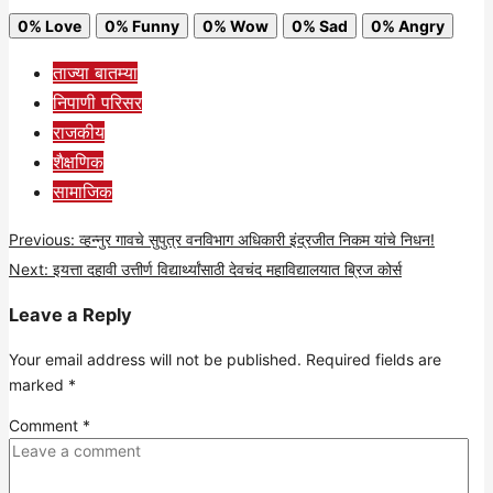
0%
Love
0%
Funny
0%
Wow
0%
Sad
0%
Angry
ताज्या बातम्या
निपाणी परिसर
राजकीय
शैक्षणिक
सामाजिक
Post
Previous:
व्हन्नुर गावचे सुपुत्र वनविभाग अधिकारी इंद्रजीत निकम यांचे निधन!
Next:
इयत्ता दहावी उत्तीर्ण विद्यार्थ्यांसाठी देवचंद महाविद्यालयात ब्रिज कोर्स
navigation
Leave a Reply
Your email address will not be published.
Required fields are
marked
*
Comment
*