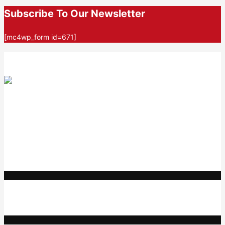
Subscribe To Our Newsletter
[mc4wp_form id=671]
AF themes
We mainly focus on quality code and elegant design with
incredible support. Our
WordPress themes and plugins
empower
you to create an elegant, professional, and easy-to-maintain
website in no time at all.
Categories
अपघात
आरोग्य
क्रीडा
गुन्हेगारी
ताज्या बातम्या
निपाणी परिसर
राजकीय
शैक्षणिक
सामाजिक