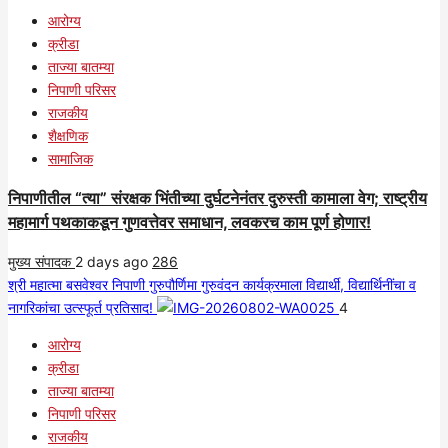
आरोग्य
क्रीडा
ताज्या बातम्या
निपाणी परिसर
राजकीय
शैक्षणिक
सामाजिक
निपाणीतील “त्या” संरक्षक भिंतीच्या दुर्घटनेनंतर दुरुस्ती कामाला वेग; राष्ट्रीय
महामार्ग पथकाकडून गुणवत्तेवर समाधान, लवकरच काम पूर्ण होणार!
मुख्य संपादक
2 days ago
286
श्री महात्मा बसवेश्वर निपाणी गुरुपौर्णिमा गुरुवंदन कार्यक्रमाला विद्यार्थी, विद्यार्थिनींचा व
नागरिकांचा उत्स्फूर्त प्रतिसाद!
4
आरोग्य
क्रीडा
ताज्या बातम्या
निपाणी परिसर
राजकीय