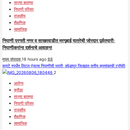
ताज्या बातम्या
निपाणी परिसर
राजकीय
शैक्षणिक
सामाजिक
निपाणी प्रगती नगर व साखरवाडीत मरगूबाई यात्रेची जोरदार पूर्वतयारी;
निपाणीकरांना दर्शनाचे आवाहन!
मुख्य संपादक
18 hours ago
88
कराटे स्पर्धेत लिटल एंजल्स निपाणीची भरारी; कोल्हापूर जिल्ह्यात तृतीय क्रमांकाची ट्रॉफी!
2
आरोग्य
क्रीडा
ताज्या बातम्या
निपाणी परिसर
राजकीय
शैक्षणिक
सामाजिक