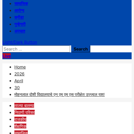
सामाजिक
आरोग्य
क्रीडा
गुन्हेगारी
अपघात
Light/Dark Button
Search
for:
Live
Home
2026
April
30
मोहनलाल दोशी विद्यालयाचे एन एम एम एस परीक्षेत उज्ज्वल यश!
ताज्या बातम्या
निपाणी परिसर
राजकीय
शैक्षणिक
सामाजिक