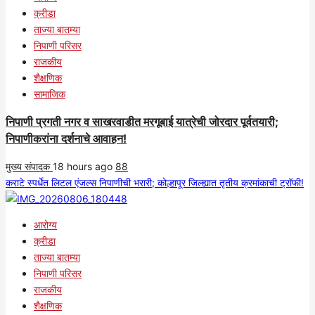
क्रीडा
ताज्या बातम्या
निपाणी परिसर
राजकीय
शैक्षणिक
सामाजिक
निपाणी प्रगती नगर व साखरवाडीत मरगूबाई यात्रेची जोरदार पूर्वतयारी;
निपाणीकरांना दर्शनाचे आवाहन!
मुख्य संपादक
18 hours ago
88
कराटे स्पर्धेत लिटल एंजल्स निपाणीची भरारी; कोल्हापूर जिल्ह्यात तृतीय क्रमांकाची ट्रॉफी!
आरोग्य
क्रीडा
ताज्या बातम्या
निपाणी परिसर
राजकीय
शैक्षणिक