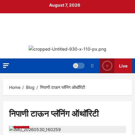
Skip
August 7, 2026
to
content
निपाणी नगरी
DIGITAL NEWS
Live
Home
Blog
निपाणी टाऊन प्लॅनिंग ऑथॉरिटी
निपाणी टाऊन प्लॅनिंग ऑथॉरिटी
आरोग्य
क्रीडा
ताज्या बातम्या
निपाणी परिसर
राजकीय
शैक्षणिक
सामाजिक