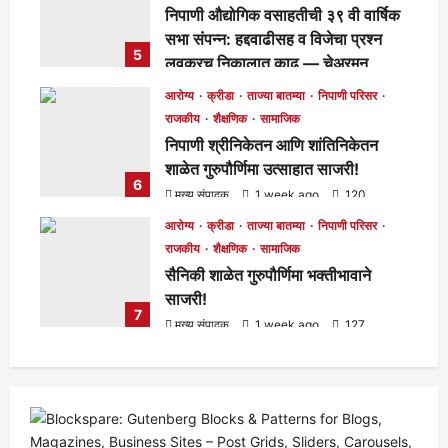
निपाणी औद्योगिक वसाहतीची ३९ वी वार्षिक
सभा संपन्न: हद्दवाढीसह व विजेचा प्रश्न
5
लवकरच निकालात काढू — चेअरमन
बाळासाहेब जोरापुरे
आरोग्य
क्रीडा
ताज्या बातम्या
निपाणी परिसर
मुख्य संपादक
5 days ago
183
राजकीय
शैक्षणिक
सामाजिक
निपाणी श्रीनिकेतन आणि शांतिनिकेतन
शाळेत गुरुपौर्णिमा उत्साहात साजरी!
6
मुख्य संपादक
1 week ago
120
आरोग्य
क्रीडा
ताज्या बातम्या
निपाणी परिसर
राजकीय
शैक्षणिक
सामाजिक
सैनिकी शाळेत गुरुपौर्णिमा भक्तीभावाने
साजरी!
7
मुख्य संपादक
1 week ago
127