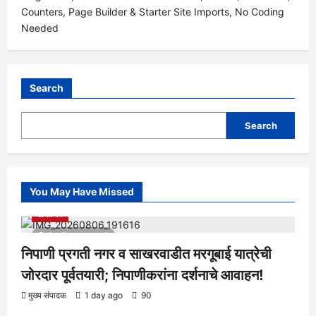
Search
Search
You May Have Missed
आरोग्य
क्रीडा
ताज्या बातम्या
निपाणी परिसर
राजकीय
शैक्षणिक
सामाजिक
1 minute read
निपाणी प्रगती नगर व साखरवाडीत मरगूबाई यात्रेची
जोरदार पूर्वतयारी; निपाणीकरांना दर्शनाचे आवाहन!
आरोग्य
क्रीडा
ताज्या बातम्या
निपाणी परिसर
राजकीय
शैक्षणिक
मुख्य संपादक
1 day ago
90
सामाजिक