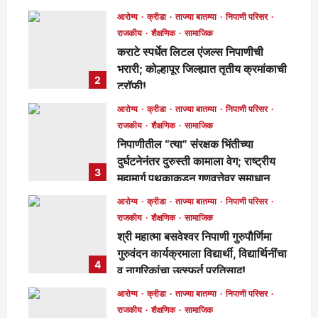
मुख्य संपादक
1 day ago
90
आरोग्य
क्रीडा
ताज्या बातम्या
निपाणी परिसर
राजकीय
शैक्षणिक
सामाजिक
कराटे स्पर्धेत लिटल एंजल्स निपाणीची
भरारी; कोल्हापूर जिल्ह्यात तृतीय क्रमांकाची
2
ट्रॉफी!
मुख्य संपादक
1 day ago
103
आरोग्य
क्रीडा
ताज्या बातम्या
निपाणी परिसर
राजकीय
शैक्षणिक
सामाजिक
निपाणीतील “त्या” संरक्षक भिंतीच्या
दुर्घटनेनंतर दुरुस्ती कामाला वेग; राष्ट्रीय
3
महामार्ग पथकाकडून गुणवत्तेवर समाधान,
लवकरच काम पूर्ण होणार!
आरोग्य
क्रीडा
ताज्या बातम्या
निपाणी परिसर
मुख्य संपादक
2 days ago
288
राजकीय
शैक्षणिक
सामाजिक
श्री महात्मा बसवेश्वर निपाणी गुरुपौर्णिमा
गुरुवंदन कार्यक्रमाला विद्यार्थी, विद्यार्थिनींचा
4
व नागरिकांचा उत्स्फूर्त प्रतिसाद!
मुख्य संपादक
5 days ago
133
आरोग्य
क्रीडा
ताज्या बातम्या
निपाणी परिसर
राजकीय
शैक्षणिक
सामाजिक