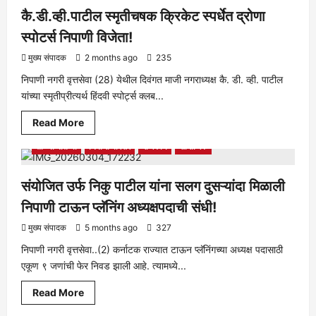
कै.डी.व्ही.पाटील स्मृतीचषक क्रिकेट स्पर्धेत द्रोणा
स्पोटर्स निपाणी विजेता!
मुख्य संपादक
2 months ago
235
निपाणी नगरी वृत्तसेवा (28) येथील दिवंगत माजी नगराध्यक्ष कै. डी. व्ही. पाटील
यांच्या स्मृतीप्रीत्यर्थ हिंदवी स्पोर्ट्स क्लब...
Read
Read More
more
about
ताज्या बातम्या
निपाणी परिसर
राजकीय
सामाजिक
कै.डी.व्ही.पाटील
स्मृतीचषक
क्रिकेट
स्पर्धेत
संयोजित उर्फ निकु पाटील यांना सलग दुसऱ्यांदा मिळाली
द्रोणा
स्पोटर्स
निपाणी टाऊन प्लॅनिंग अध्यक्षपदाची संधी!
निपाणी
विजेता!
मुख्य संपादक
5 months ago
327
निपाणी नगरी वृत्तसेवा..(2) कर्नाटक राज्यात टाऊन प्लॅनिंगच्या अध्यक्ष पदासाठी
एकूण ९ जणांची फेर निवड झाली आहे. त्यामध्ये...
Read
Read More
more
about