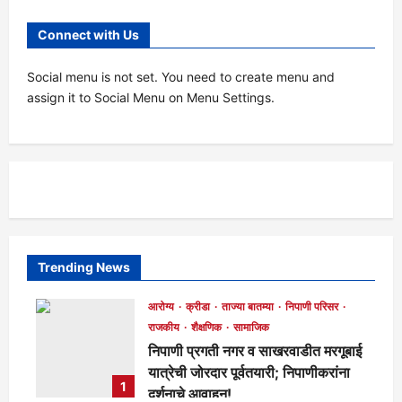
संयोजित
उर्फ
निकु
Connect with Us
पाटील
यांना
सलग
Social menu is not set. You need to create menu and
दुसऱ्यांदा
मिळाली
assign it to Social Menu on Menu Settings.
निपाणी
टाऊन
प्लॅनिंग
अध्यक्षपदाची
संधी!
Trending News
आरोग्य
क्रीडा
ताज्या बातम्या
निपाणी परिसर
राजकीय
शैक्षणिक
सामाजिक
निपाणी प्रगती नगर व साखरवाडीत मरगूबाई
यात्रेची जोरदार पूर्वतयारी; निपाणीकरांना
1
दर्शनाचे आवाहन!