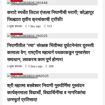
1 minute read
कराटे स्पर्धेत लिटल एंजल्स निपाणीची भरारी; कोल्हापूर
जिल्ह्यात तृतीय क्रमांकाची ट्रॉफी!
आरोग्य
क्रीडा
ताज्या बातम्या
निपाणी परिसर
राजकीय
शैक्षणिक
मुख्य संपादक
1 day ago
103
सामाजिक
1 minute read
निपाणीतील “त्या” संरक्षक भिंतीच्या दुर्घटनेनंतर दुरुस्ती
कामाला वेग; राष्ट्रीय महामार्ग पथकाकडून गुणवत्तेवर
समाधान, लवकरच काम पूर्ण होणार!
आरोग्य
क्रीडा
ताज्या बातम्या
निपाणी परिसर
राजकीय
शैक्षणिक
मुख्य संपादक
2 days ago
288
सामाजिक
1 minute read
श्री महात्मा बसवेश्वर निपाणी गुरुपौर्णिमा गुरुवंदन
कार्यक्रमाला विद्यार्थी, विद्यार्थिनींचा व नागरिकांचा
उत्स्फूर्त प्रतिसाद!