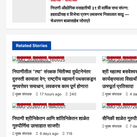
शैक्षणिक
सामाजिक
निपाणी औद्योगिक वसाहतीची ३९ वी वार्षिक सभा संपन्न:
हद्दवाढीसह व विजेचा प्रश्न लवकरच निकालात काढू —
चेअरमन बाळासाहेब जोरापुरे
मुख्य संपादक
4 days ago
166
Related Stories
आरोग्य
क्रीडा
ताज्या बातम्या
निपाणी परिसर
आरोग्य
क्रीडा
राजकीय
शैक्षणिक
सामाजिक
राजकीय
शैक्षणिक
1 minute read
1 minute rea
निपाणीतील “त्या” संरक्षक भिंतीच्या दुर्घटनेनंतर
श्री महात्मा बसवेश्वर
दुरुस्ती कामाला वेग; राष्ट्रीय महामार्ग पथकाकडून
कार्यक्रमाला विद्यार्थ
गुणवत्तेवर समाधान, लवकरच काम पूर्ण होणार!
उत्स्फूर्त प्रतिसाद!
आरोग्य
क्रीडा
ताज्या बातम्या
निपाणी परिसर
आरोग्य
क्रीडा
मुख्य संपादक
17 hours ago
240
मुख्य संपादक
4 d
राजकीय
शैक्षणिक
सामाजिक
राजकीय
शैक्षणिक
निपाणी श्रीनिकेतन आणि शांतिनिकेतन शाळेत
सैनिकी शाळेत गुरुपौ
गुरुपौर्णिमा उत्साहात साजरी!
मुख्य संपादक
7 d
मुख्य संपादक
6 days ago
116