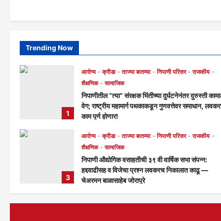
Trending Now
आरोग्य
क्रीडा
ताज्या बातम्या
निपाणी परिसर
राजकीय
शैक्षणिक
सामाजिक
निपाणीतील “त्या” संरक्षक भिंतीच्या दुर्घटनेनंतर दुरुस्ती काम
वेग; राष्ट्रीय महामार्ग पथकाकडून गुणवत्तेवर समाधान, लवक
1
काम पूर्ण होणार!
मुख्य संपादक
17 hours ago
240
आरोग्य
क्रीडा
ताज्या बातम्या
निपाणी परिसर
राजकीय
शैक्षणिक
सामाजिक
निपाणी औद्योगिक वसाहतीची ३९ वी वार्षिक सभा संपन्न:
हद्दवाढीसह व विजेचा प्रश्न लवकरच निकालात काढू —
3
चेअरमन बाळासाहेब जोरापुरे
मुख्य संपादक
4 days ago
166