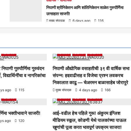
शैक्षणिक
सामाजिक
निपाणी श्रीनिकेतन आणि शांतिनिकेतन शाळेत गुरुपौर्णिमा
उत्साहात साजरी!
मुख्य संपादक
6 days ago
116
ताज्या बातम्या
निपाणी परिसर
आरोग्य
क्रीडा
ताज्या बातम्या
निपाणी परिसर
सामाजिक
राजकीय
शैक्षणिक
सामाजिक
d
1 minute read
 निपाणी गुरुपौर्णिमा गुरुवंदन
निपाणी औद्योगिक वसाहतीची ३९ वी वार्षिक सभा
ी, विद्यार्थिनींचा व नागरिकांचा
संपन्न: हद्दवाढीसह व विजेचा प्रश्न लवकरच
निकालात काढू — चेअरमन बाळासाहेब जोरापुरे
ताज्या बातम्या
निपाणी परिसर
आरोग्य
क्रीडा
ताज्या बातम्या
निपाणी परिसर
ays ago
115
मुख्य संपादक
4 days ago
166
सामाजिक
राजकीय
शैक्षणिक
सामाजिक
1 minute read
र्णिमा भक्तीभावाने साजरी!
आई-वडील हेच पहिले गुरू! अंकुरम इंग्लिश
मीडियम स्कूल, कोडणी येथे पालकांच्या पाऊल
ays ago
120
खुणांची पूजा करत भावपूर्ण उपक्रम साजरा!