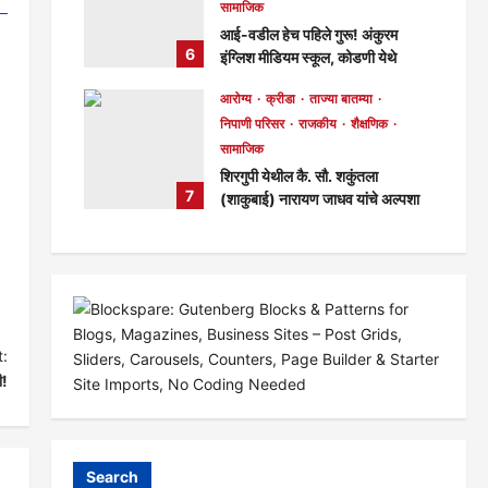
सामाजिक
आई-वडील हेच पहिले गुरू! अंकुरम
6
इंग्लिश मीडियम स्कूल, कोडणी येथे
पालकांच्या पाऊल खुणांची पूजा करत
आरोग्य
क्रीडा
ताज्या बातम्या
भावपूर्ण उपक्रम साजरा!
निपाणी परिसर
राजकीय
शैक्षणिक
मुख्य संपादक
7 days ago
सामाजिक
126
शिरगुपी येथील कै. सौ. शकुंतला
7
(शाकुबाई) नारायण जाधव यांचे अल्पशा
आजाराने निधन!
मुख्य संपादक
7 days ago
168
:
ी!
Search