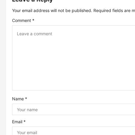
t
Your email address will not be published.
Required fields are
n
Comment
*
a
v
i
g
a
Name
*
t
i
Email
*
o