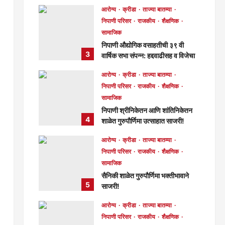
विद्यार्थिनींचा व नागरिकांचा उत्स्फूर्त
आरोग्य
क्रीडा
ताज्या बातम्या
प्रतिसाद!
निपाणी परिसर
राजकीय
शैक्षणिक
मुख्य संपादक
4 days ago
सामाजिक
115
निपाणी औद्योगिक वसाहतीची ३९ वी
3
वार्षिक सभा संपन्न: हद्दवाढीसह व विजेचा
प्रश्न लवकरच निकालात काढू —
आरोग्य
क्रीडा
ताज्या बातम्या
चेअरमन बाळासाहेब जोरापुरे
निपाणी परिसर
राजकीय
शैक्षणिक
मुख्य संपादक
4 days ago
सामाजिक
166
निपाणी श्रीनिकेतन आणि शांतिनिकेतन
4
शाळेत गुरुपौर्णिमा उत्साहात साजरी!
मुख्य संपादक
6 days ago
आरोग्य
क्रीडा
ताज्या बातम्या
116
निपाणी परिसर
राजकीय
शैक्षणिक
सामाजिक
सैनिकी शाळेत गुरुपौर्णिमा भक्तीभावाने
5
साजरी!
मुख्य संपादक
7 days ago
आरोग्य
क्रीडा
ताज्या बातम्या
120
निपाणी परिसर
राजकीय
शैक्षणिक