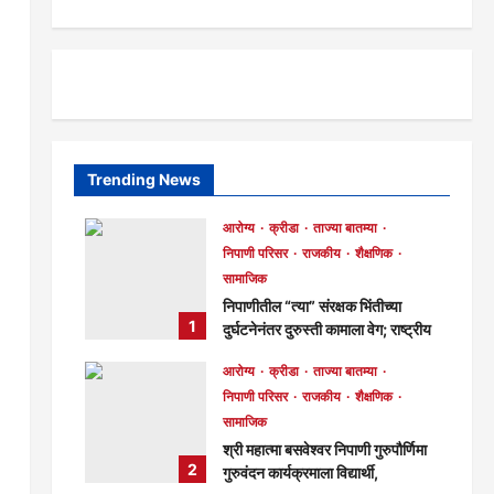
Trending News
आरोग्य
क्रीडा
ताज्या बातम्या
निपाणी परिसर
राजकीय
शैक्षणिक
सामाजिक
निपाणीतील “त्या” संरक्षक भिंतीच्या
1
दुर्घटनेनंतर दुरुस्ती कामाला वेग; राष्ट्रीय
महामार्ग पथकाकडून गुणवत्तेवर समाधान,
आरोग्य
क्रीडा
ताज्या बातम्या
लवकरच काम पूर्ण होणार!
निपाणी परिसर
राजकीय
शैक्षणिक
मुख्य संपादक
17 hours ago
सामाजिक
240
श्री महात्मा बसवेश्वर निपाणी गुरुपौर्णिमा
2
गुरुवंदन कार्यक्रमाला विद्यार्थी,