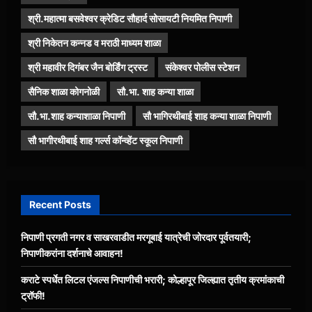
श्री.महात्मा बसवेश्वर क्रेडिट सौहार्द सोसायटी नियमित निपाणी
श्री निकेतन कन्नड व मराठी माध्यम शाळा
श्री महावीर दिगंबर जैन बोर्डिंग ट्रस्ट
संकेश्वर पोलीस स्टेशन
सैनिक शाळा कोगनोळी
सौ.भा. शाह कन्या शाळा
सौ.भा.शाह कन्याशाळा निपाणी
सौ भागिरथीबाई शाह कन्या शाळा निपाणी
सौ भागीरथीबाई शाह गर्ल्स कॉन्व्हेंट स्कूल निपाणी
Recent Posts
निपाणी प्रगती नगर व साखरवाडीत मरगूबाई यात्रेची जोरदार पूर्वतयारी;
निपाणीकरांना दर्शनाचे आवाहन!
कराटे स्पर्धेत लिटल एंजल्स निपाणीची भरारी; कोल्हापूर जिल्ह्यात तृतीय क्रमांकाची
ट्रॉफी!