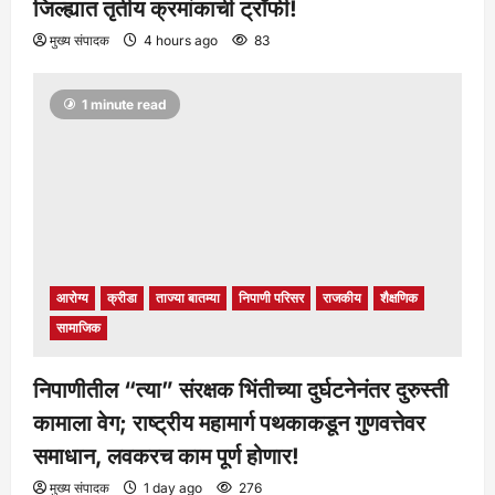
जिल्ह्यात तृतीय क्रमांकाची ट्रॉफी!
मुख्य संपादक
4 hours ago
83
1 minute read
आरोग्य
क्रीडा
ताज्या बातम्या
निपाणी परिसर
राजकीय
शैक्षणिक
सामाजिक
निपाणीतील “त्या” संरक्षक भिंतीच्या दुर्घटनेनंतर दुरुस्ती
कामाला वेग; राष्ट्रीय महामार्ग पथकाकडून गुणवत्तेवर
समाधान, लवकरच काम पूर्ण होणार!
मुख्य संपादक
1 day ago
276