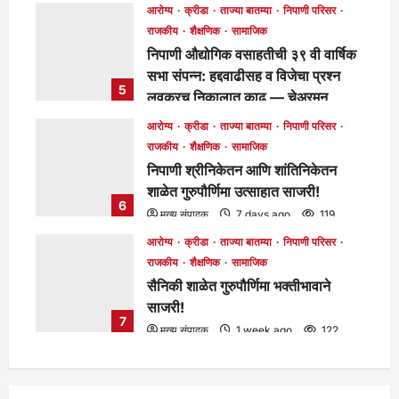
मुख्य संपादक
5 days ago
124
आरोग्य
क्रीडा
ताज्या बातम्या
निपाणी परिसर
राजकीय
शैक्षणिक
सामाजिक
निपाणी औद्योगिक वसाहतीची ३९ वी वार्षिक
सभा संपन्न: हद्दवाढीसह व विजेचा प्रश्न
5
लवकरच निकालात काढू — चेअरमन
बाळासाहेब जोरापुरे
आरोग्य
क्रीडा
ताज्या बातम्या
निपाणी परिसर
मुख्य संपादक
5 days ago
173
राजकीय
शैक्षणिक
सामाजिक
निपाणी श्रीनिकेतन आणि शांतिनिकेतन
शाळेत गुरुपौर्णिमा उत्साहात साजरी!
6
मुख्य संपादक
7 days ago
119
आरोग्य
क्रीडा
ताज्या बातम्या
निपाणी परिसर
राजकीय
शैक्षणिक
सामाजिक
सैनिकी शाळेत गुरुपौर्णिमा भक्तीभावाने
साजरी!
7
मुख्य संपादक
1 week ago
122