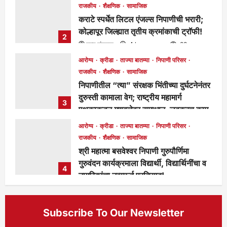
राजकीय
शैक्षणिक
सामाजिक
कराटे स्पर्धेत लिटल एंजल्स निपाणीची भरारी;
कोल्हापूर जिल्ह्यात तृतीय क्रमांकाची ट्रॉफी!
2
मुख्य संपादक
4 hours ago
83
आरोग्य
क्रीडा
ताज्या बातम्या
निपाणी परिसर
राजकीय
शैक्षणिक
सामाजिक
निपाणीतील “त्या” संरक्षक भिंतीच्या दुर्घटनेनंतर
दुरुस्ती कामाला वेग; राष्ट्रीय महामार्ग
3
पथकाकडून गुणवत्तेवर समाधान, लवकरच काम
पूर्ण होणार!
आरोग्य
क्रीडा
ताज्या बातम्या
निपाणी परिसर
मुख्य संपादक
1 day ago
276
राजकीय
शैक्षणिक
सामाजिक
श्री महात्मा बसवेश्वर निपाणी गुरुपौर्णिमा
गुरुवंदन कार्यक्रमाला विद्यार्थी, विद्यार्थिनींचा व
4
नागरिकांचा उत्स्फूर्त प्रतिसाद!
मुख्य संपादक
5 days ago
124
Subscribe To Our Newsletter