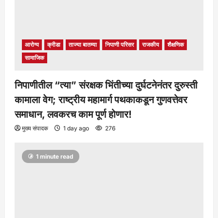
आरोग्य
क्रीडा
ताज्या बातम्या
निपाणी परिसर
राजकीय
शैक्षणिक
सामाजिक
निपाणीतील “त्या” संरक्षक भिंतीच्या दुर्घटनेनंतर दुरुस्ती
कामाला वेग; राष्ट्रीय महामार्ग पथकाकडून गुणवत्तेवर
समाधान, लवकरच काम पूर्ण होणार!
मुख्य संपादक
1 day ago
276
1 minute read