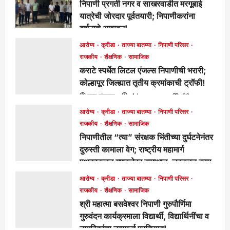
निपाणी प्रगती नगर व साखरवाडीत मरगूबाई
यात्रेची जोरदार पूर्वतयारी; निपाणीकरांना
दर्शनाचे आवाहन!
मुख्य संपादक
3 hours ago
62
आरोग्य
क्रीडा
ताज्या बातम्या
निपाणी परिसर
राजकीय
शैक्षणिक
सामाजिक
कराटे स्पर्धेत लिटल एंजल्स निपाणीची भरारी;
कोल्हापूर जिल्ह्यात तृतीय क्रमांकाची ट्रॉफी!
मुख्य संपादक
4 hours ago
83
आरोग्य
क्रीडा
ताज्या बातम्या
निपाणी परिसर
राजकीय
शैक्षणिक
सामाजिक
निपाणीतील “त्या” संरक्षक भिंतीच्या दुर्घटनेनंतर
दुरुस्ती कामाला वेग; राष्ट्रीय महामार्ग
पथकाकडून गुणवत्तेवर समाधान, लवकरच काम
पूर्ण होणार!
आरोग्य
क्रीडा
ताज्या बातम्या
निपाणी परिसर
मुख्य संपादक
1 day ago
276
राजकीय
शैक्षणिक
सामाजिक
श्री महात्मा बसवेश्वर निपाणी गुरुपौर्णिमा
गुरुवंदन कार्यक्रमाला विद्यार्थी, विद्यार्थिनींचा व
नागरिकांचा उत्स्फूर्त प्रतिसाद!