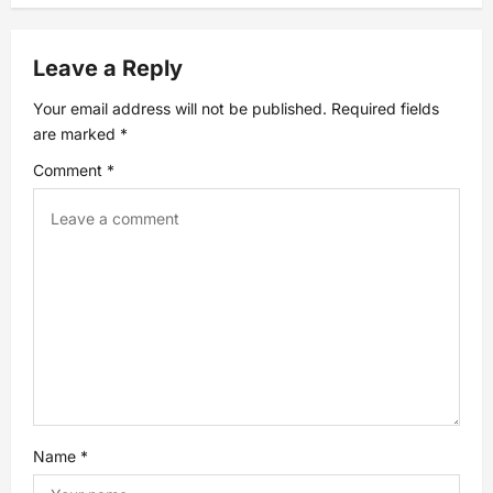
t
n
Leave a Reply
a
Your email address will not be published.
Required fields
are marked
*
v
Comment
*
i
g
a
t
i
o
Name
*