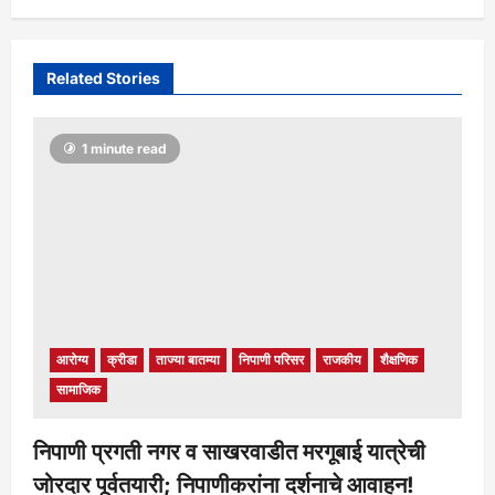
मुख्य संपादक
5 days ago
124
Related Stories
1 minute read
आरोग्य
क्रीडा
ताज्या बातम्या
निपाणी परिसर
राजकीय
शैक्षणिक
सामाजिक
निपाणी प्रगती नगर व साखरवाडीत मरगूबाई यात्रेची
जोरदार पूर्वतयारी; निपाणीकरांना दर्शनाचे आवाहन!