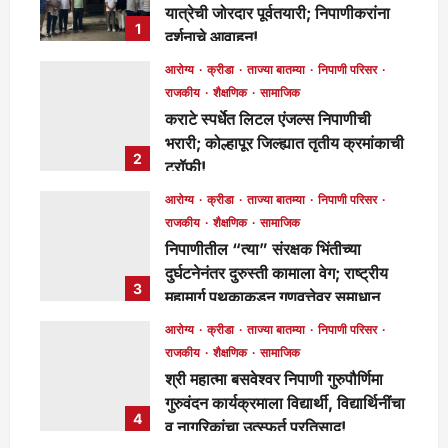
यात्रेची जोरदार पूर्वतयारी; निपाणीकरांना
1
दर्शनाचे आवाहन!
मुख्य संपादक
3 hours ago
62
आरोग्य
क्रीडा
ताज्या बातम्या
निपाणी परिसर
राजकीय
शैक्षणिक
सामाजिक
कराटे स्पर्धेत लिटल एंजल्स निपाणीची
भरारी; कोल्हापूर जिल्ह्यात तृतीय क्रमांकाची
2
ट्रॉफी!
मुख्य संपादक
4 hours ago
83
आरोग्य
क्रीडा
ताज्या बातम्या
निपाणी परिसर
राजकीय
शैक्षणिक
सामाजिक
निपाणीतील “त्या” संरक्षक भिंतीच्या
दुर्घटनेनंतर दुरुस्ती कामाला वेग; राष्ट्रीय
3
महामार्ग पथकाकडून गुणवत्तेवर समाधान,
लवकरच काम पूर्ण होणार!
आरोग्य
क्रीडा
ताज्या बातम्या
निपाणी परिसर
मुख्य संपादक
1 day ago
276
राजकीय
शैक्षणिक
सामाजिक
श्री महात्मा बसवेश्वर निपाणी गुरुपौर्णिमा
गुरुवंदन कार्यक्रमाला विद्यार्थी, विद्यार्थिनींचा
4
व नागरिकांचा उत्स्फूर्त प्रतिसाद!