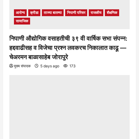
आरोग्य
क्रीडा
ताज्या बातम्या
निपाणी परिसर
राजकीय
शैक्षणिक
सामाजिक
निपाणी औद्योगिक वसाहतीची ३९ वी वार्षिक सभा संपन्न:
हद्दवाढीसह व विजेचा प्रश्न लवकरच निकालात काढू —
चेअरमन बाळासाहेब जोरापुरे
मुख्य संपादक
5 days ago
173