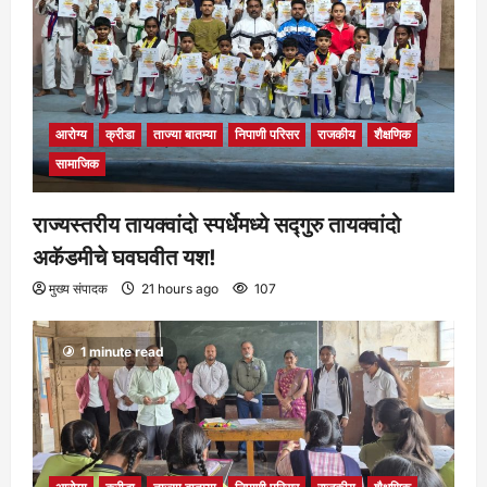
आरोग्य
क्रीडा
ताज्या बातम्या
निपाणी परिसर
राजकीय
शैक्षणिक
सामाजिक
राज्यस्तरीय तायक्वांदो स्पर्धेमध्ये सद्गुरु तायक्वांदो
अकॅडमीचे घवघवीत यश!
मुख्य संपादक
21 hours ago
107
1 minute read