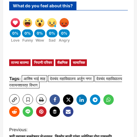
What do you feel about this?
0%
0%
0%
0%
0%
Love
Funny
Wow
Sad
Angry
ताज्या बातम्या
निपाणी परिसर
शैक्षणिक
सामाजिक
Tags:
आशिष भाई शाह
देवचंद महाविद्यालय अर्जुन नगर
देवचंद महाविद्यालय
रसायनशास्त्र विभाग
P
Previous:
श्री महात्मा बसवेश्वर चेअरमन, किशोर बाली यांचा अमेरिका दोरा यशस्वी!