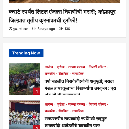
कराटे स्पर्धेत लिटल एंजल्स निपाणीची भरारी; कोल्हापूर
जिल्ह्यात तृतीय क्रमांकाची ट्रॉफी!
मुख्य संपादक
3 days ago
130
Trending Now
आरोग्य
क्रीडा
ताज्या बातम्या
निपाणी परिसर
राजकीय
शैक्षणिक
सामाजिक
वर्षा सहलीत निसर्गसौंदर्याची अनुभूती; मराठा
मंडळ हायस्कूलच्या विद्यार्थ्यांचा उपक्रम : प्रा
1
ॲड.डी डी हळवणकर!
मुख्य संपादक
3 hours ago
116
आरोग्य
क्रीडा
ताज्या बातम्या
निपाणी परिसर
राजकीय
शैक्षणिक
सामाजिक
राज्यस्तरीय तायक्वांदो स्पर्धेमध्ये सद्गुरु
तायक्वांदो अकॅडमीचे घवघवीत यश!
2