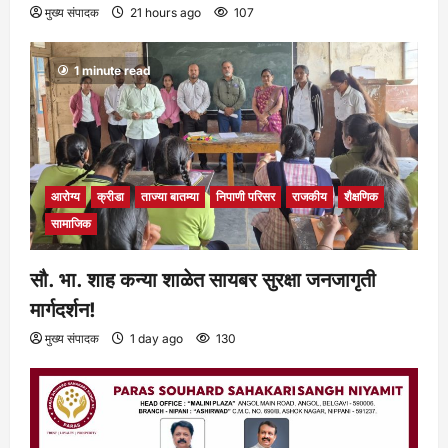
मुख्य संपादक
21 hours ago
107
1 minute read
आरोग्य
क्रीडा
ताज्या बातम्या
निपाणी परिसर
राजकीय
शैक्षणिक
सामाजिक
सौ. भा. शाह कन्या शाळेत सायबर सुरक्षा जनजागृती
मार्गदर्शन!
मुख्य संपादक
1 day ago
130