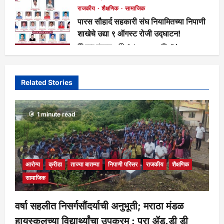
राजकीय
शैक्षणिक
सामाजिक
पारस सौहार्द सहकारी संघ नियामितच्या निपाणी
शाखेचे उद्या ९ ऑगस्ट रोजी उद्घाटन!
मुख्य संपादक
1 day ago
94
Related Stories
1 minute read
आरोग्य
क्रीडा
ताज्या बातम्या
निपाणी परिसर
राजकीय
शैक्षणिक
सामाजिक
वर्षा सहलीत निसर्गसौंदर्याची अनुभूती; मराठा मंडळ
हायस्कूलच्या विद्यार्थ्यांचा उपक्रम : प्रा ॲड.डी डी