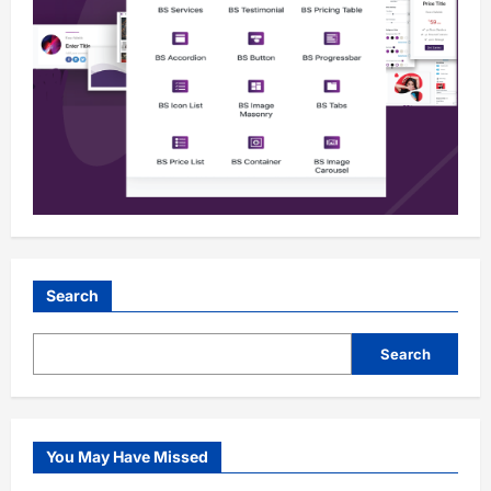
ॲड.डी डी हळवणकर!
मुख्य संपादक
3 hours ago
116
आरोग्य
क्रीडा
ताज्या बातम्या
निपाणी परिसर
राजकीय
शैक्षणिक
सामाजिक
राज्यस्तरीय तायक्वांदो स्पर्धेमध्ये सद्गुरु
तायक्वांदो अकॅडमीचे घवघवीत यश!
2
मुख्य संपादक
21 hours ago
107
आरोग्य
क्रीडा
ताज्या बातम्या
निपाणी परिसर
राजकीय
शैक्षणिक
सामाजिक
सौ. भा. शाह कन्या शाळेत सायबर सुरक्षा
जनजागृती मार्गदर्शन!
3
मुख्य संपादक
1 day ago
130
Search
आरोग्य
क्रीडा
ताज्या बातम्या
निपाणी परिसर
राजकीय
शैक्षणिक
सामाजिक
Search
पारस सौहार्द सहकारी संघ नियामितच्या निपाणी
शाखेचे उद्या ९ ऑगस्ट रोजी उद्घाटन!
4
मुख्य संपादक
1 day ago
94
You May Have Missed
आरोग्य
क्रीडा
ताज्या बातम्या
निपाणी परिसर