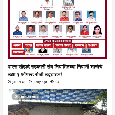
आरोग्य
क्रीडा
ताज्या बातम्या
निपाणी परिसर
राजकीय
शैक्षणिक
सामाजिक
पारस सौहार्द सहकारी संघ नियामितच्या निपाणी शाखेचे
उद्या ९ ऑगस्ट रोजी उद्घाटन!
मुख्य संपादक
1 day ago
94
1 minute read