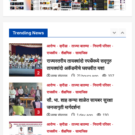
मुख्य संपादक
3 hours ago
116
आरोग्य
क्रीडा
ताज्या बातम्या
निपाणी परिसर
राजकीय
शैक्षणिक
सामाजिक
राज्यस्तरीय तायक्वांदो स्पर्धेमध्ये सद्गुरु
तायक्वांदो अकॅडमीचे घवघवीत यश!
Trending News
2
मुख्य संपादक
21 hours ago
107
आरोग्य
क्रीडा
ताज्या बातम्या
निपाणी परिसर
राजकीय
शैक्षणिक
सामाजिक
सौ. भा. शाह कन्या शाळेत सायबर सुरक्षा
जनजागृती मार्गदर्शन!
3
मुख्य संपादक
1 day ago
130
आरोग्य
क्रीडा
ताज्या बातम्या
निपाणी परिसर
राजकीय
शैक्षणिक
सामाजिक
पारस सौहार्द सहकारी संघ नियामितच्या निपाणी
शाखेचे उद्या ९ ऑगस्ट रोजी उद्घाटन!
4
मुख्य संपादक
1 day ago
94
आरोग्य
क्रीडा
ताज्या बातम्या
निपाणी परिसर
राजकीय
शैक्षणिक
सामाजिक