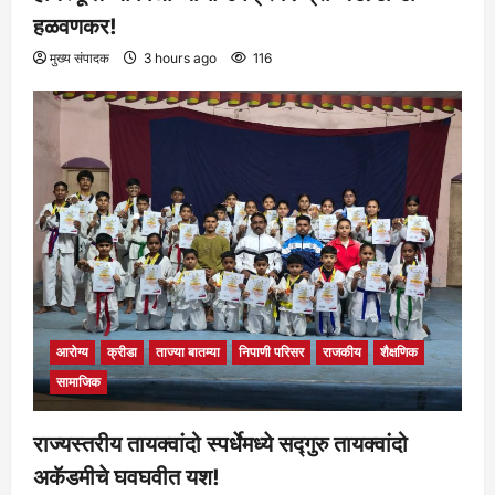
हळवणकर!
मुख्य संपादक
3 hours ago
116
आरोग्य
क्रीडा
ताज्या बातम्या
निपाणी परिसर
राजकीय
शैक्षणिक
सामाजिक
राज्यस्तरीय तायक्वांदो स्पर्धेमध्ये सद्गुरु तायक्वांदो
अकॅडमीचे घवघवीत यश!