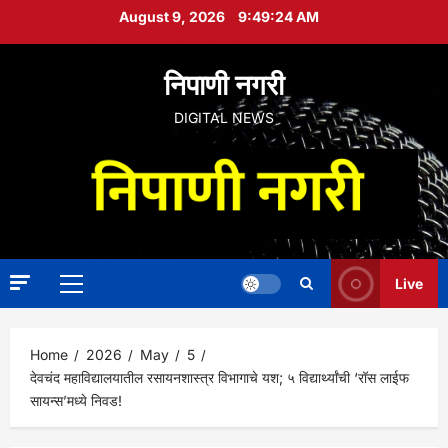
Skip
August 9, 2026
9:49:26 AM
to
content
निपाणी नगरी
DIGITAL NEWS
Live
Primary
Menu
Home
2026
May
5
देवचंद महाविद्यालयातील रसायनशास्त्र विभागाचे यश; ५ विद्यार्थ्यांची ‘रॉस लाईफ
सायन्स’मध्ये निवड!