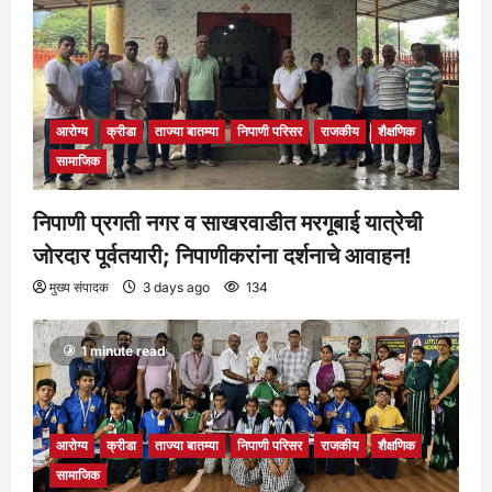
आरोग्य
क्रीडा
ताज्या बातम्या
निपाणी परिसर
राजकीय
शैक्षणिक
सामाजिक
निपाणी प्रगती नगर व साखरवाडीत मरगूबाई यात्रेची
जोरदार पूर्वतयारी; निपाणीकरांना दर्शनाचे आवाहन!
मुख्य संपादक
3 days ago
134
1 minute read
आरोग्य
क्रीडा
ताज्या बातम्या
निपाणी परिसर
राजकीय
शैक्षणिक
सामाजिक