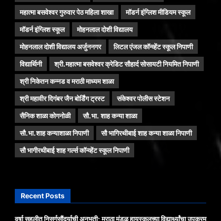
महात्मा बसवेश्वर गुरुवार पेठ महिला शाखा
मॉडर्न इंग्लिश मीडियम स्कूल
मॉडर्न इंग्लिश स्कूल
मोहनलाल दोशी विद्यालय
मोहनलाल दोशी विद्यालय अर्जुननगर
लिटल एंजल कॉन्व्हेंट स्कूल निपाणी
विद्यार्थिनी
श्री.महात्मा बसवेश्वर क्रेडिट सौहार्द सोसायटी नियमित निपाणी
श्री निकेतन कन्नड व मराठी माध्यम शाळा
श्री महावीर दिगंबर जैन बोर्डिंग ट्रस्ट
संकेश्वर पोलीस स्टेशन
सैनिक शाळा कोगनोळी
सौ.भा. शाह कन्या शाळा
सौ.भा.शाह कन्याशाळा निपाणी
सौ भागिरथीबाई शाह कन्या शाळा निपाणी
सौ भागीरथीबाई शाह गर्ल्स कॉन्व्हेंट स्कूल निपाणी
Recent Posts
वर्षा सहलीत निसर्गसौंदर्याची अनुभूती; मराठा मंडळ हायस्कूलच्या विद्यार्थ्यांचा उपक्रम