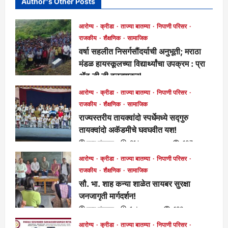
Author's Other Posts
आरोग्य
क्रीडा
ताज्या बातम्या
निपाणी परिसर
राजकीय
शैक्षणिक
सामाजिक
वर्षा सहलीत निसर्गसौंदर्याची अनुभूती; मराठा
मंडळ हायस्कूलच्या विद्यार्थ्यांचा उपक्रम : प्रा
ॲड.डी डी हळवणकर!
मुख्य संपादक
3 hours ago
116
आरोग्य
क्रीडा
ताज्या बातम्या
निपाणी परिसर
राजकीय
शैक्षणिक
सामाजिक
राज्यस्तरीय तायक्वांदो स्पर्धेमध्ये सद्गुरु
तायक्वांदो अकॅडमीचे घवघवीत यश!
मुख्य संपादक
21 hours ago
107
आरोग्य
क्रीडा
ताज्या बातम्या
निपाणी परिसर
राजकीय
शैक्षणिक
सामाजिक
सौ. भा. शाह कन्या शाळेत सायबर सुरक्षा
जनजागृती मार्गदर्शन!
मुख्य संपादक
1 day ago
130
आरोग्य
क्रीडा
ताज्या बातम्या
निपाणी परिसर