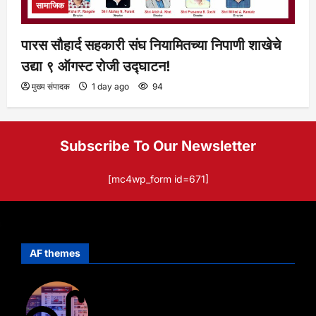
सामाजिक
पारस सौहार्द सहकारी संघ नियामितच्या निपाणी शाखेचे
उद्या ९ ऑगस्ट रोजी उद्घाटन!
मुख्य संपादक
1 day ago
94
Subscribe To Our Newsletter
[mc4wp_form id=671]
AF themes