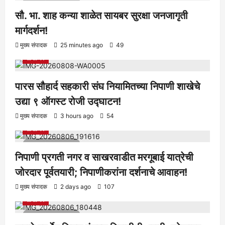
1 minute read
सौ. भा. शाह कन्या शाळेत सायबर सुरक्षा जनजागृती
मार्गदर्शन!
आरोग्य
क्रीडा
ताज्या बातम्या
निपाणी परिसर
राजकीय
शैक्षणिक
मुख्य संपादक
25 minutes ago
49
सामाजिक
पारस सौहार्द सहकारी संघ नियामितच्या निपाणी शाखेचे
उद्या ९ ऑगस्ट रोजी उद्घाटन!
आरोग्य
क्रीडा
ताज्या बातम्या
निपाणी परिसर
राजकीय
शैक्षणिक
मुख्य संपादक
3 hours ago
54
सामाजिक
1 minute read
निपाणी प्रगती नगर व साखरवाडीत मरगूबाई यात्रेची
जोरदार पूर्वतयारी; निपाणीकरांना दर्शनाचे आवाहन!
आरोग्य
क्रीडा
ताज्या बातम्या
निपाणी परिसर
राजकीय
शैक्षणिक
मुख्य संपादक
2 days ago
107
सामाजिक
1 minute read