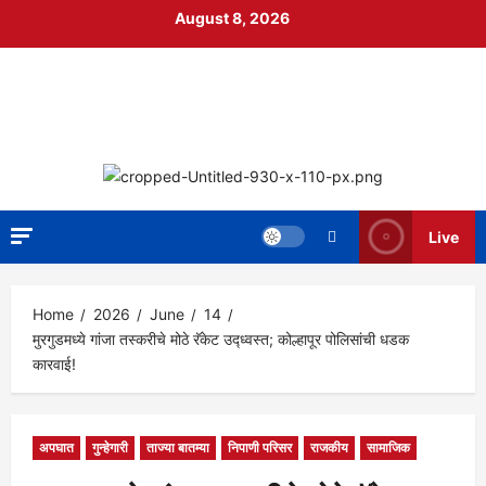
Skip
August 8, 2026
to
content
निपाणी नगरी
DIGITAL NEWS
Live
Home
2026
June
14
मुरगुडमध्ये गांजा तस्करीचे मोठे रॅकेट उद्ध्वस्त; कोल्हापूर पोलिसांची धडक
कारवाई!
अपघात
गुन्हेगारी
ताज्या बातम्या
निपाणी परिसर
राजकीय
सामाजिक