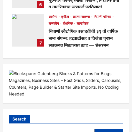
6
व नागरिकांचा उत्स्फूर्त प्रतिसाद!
मुख्य संपादक
6 days ago
137
आरोग्य
क्रीडा
ताज्या बातम्या
निपाणी परिसर
राजकीय
शैक्षणिक
सामाजिक
निपाणी औद्योगिक वसाहतीची ३९ वी वार्षिक
सभा संपन्न: हद्दवाढीसह व विजेचा प्रश्न
7
लवकरच निकालात काढू — चेअरमन
बाळासाहेब जोरापुरे
मुख्य संपादक
6 days ago
184
Search