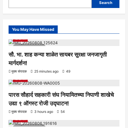
Search
You May Have Missed
आरोग्य
क्रीडा
ताज्या बातम्या
निपाणी परिसर
राजकीय
शैक्षणिक
सामाजिक
1 minute read
सौ. भा. शाह कन्या शाळेत सायबर सुरक्षा जनजागृती
मार्गदर्शन!
आरोग्य
क्रीडा
ताज्या बातम्या
निपाणी परिसर
राजकीय
शैक्षणिक
मुख्य संपादक
25 minutes ago
49
सामाजिक
पारस सौहार्द सहकारी संघ नियामितच्या निपाणी शाखेचे
उद्या ९ ऑगस्ट रोजी उद्घाटन!
आरोग्य
क्रीडा
ताज्या बातम्या
निपाणी परिसर
राजकीय
शैक्षणिक
मुख्य संपादक
3 hours ago
54
सामाजिक
1 minute read