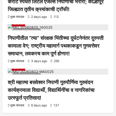
कराटे स्पर्धेत लिटल एंजल्स निपाणीची भरारी; कोल्हापूर
जिल्ह्यात तृतीय क्रमांकाची ट्रॉफी!
आरोग्य
क्रीडा
ताज्या बातम्या
निपाणी परिसर
राजकीय
शैक्षणिक
मुख्य संपादक
2 days ago
113
सामाजिक
1 minute read
निपाणीतील “त्या” संरक्षक भिंतीच्या दुर्घटनेनंतर दुरुस्ती
कामाला वेग; राष्ट्रीय महामार्ग पथकाकडून गुणवत्तेवर
समाधान, लवकरच काम पूर्ण होणार!
आरोग्य
क्रीडा
ताज्या बातम्या
निपाणी परिसर
राजकीय
शैक्षणिक
मुख्य संपादक
3 days ago
295
सामाजिक
1 minute read
श्री महात्मा बसवेश्वर निपाणी गुरुपौर्णिमा गुरुवंदन
कार्यक्रमाला विद्यार्थी, विद्यार्थिनींचा व नागरिकांचा
उत्स्फूर्त प्रतिसाद!
मुख्य संपादक
6 days ago
137