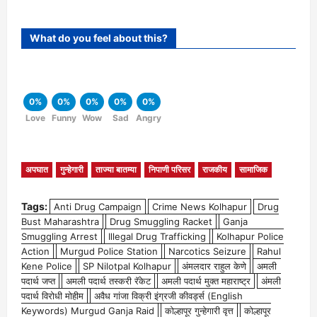
What do you feel about this?
0%
0%
0%
0%
0%
Love
Funny
Wow
Sad
Angry
अपघात
गुन्हेगारी
ताज्या बातम्या
निपाणी परिसर
राजकीय
सामाजिक
Tags:
Anti Drug Campaign
Crime News Kolhapur
Drug
Bust Maharashtra
Drug Smuggling Racket
Ganja
Smuggling Arrest
Illegal Drug Trafficking
Kolhapur Police
Action
Murgud Police Station
Narcotics Seizure
Rahul
Kene Police
SP Nilotpal Kolhapur
अंमलदार राहुल केणे
अमली
पदार्थ जप्त
अमली पदार्थ तस्करी रॅकेट
अमली पदार्थ मुक्त महाराष्ट्र
अंमली
पदार्थ विरोधी मोहीम
अवैध गांजा विक्री इंग्रजी कीवर्ड्स (English
Keywords) Murgud Ganja Raid
कोल्हापूर गुन्हेगारी वृत्त
कोल्हापूर