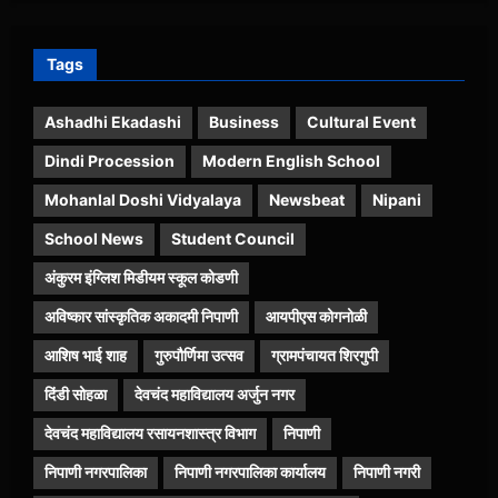
Tags
Ashadhi Ekadashi
Business
Cultural Event
Dindi Procession
Modern English School
Mohanlal Doshi Vidyalaya
Newsbeat
Nipani
School News
Student Council
अंकुरम इंग्लिश मिडीयम स्कूल कोडणी
अविष्कार सांस्कृतिक अकादमी निपाणी
आयपीएस कोगनोळी
आशिष भाई शाह
गुरुपौर्णिमा उत्सव
ग्रामपंचायत शिरगुपी
दिंडी सोहळा
देवचंद महाविद्यालय अर्जुन नगर
देवचंद महाविद्यालय रसायनशास्त्र विभाग
निपाणी
निपाणी नगरपालिका
निपाणी नगरपालिका कार्यालय
निपाणी नगरी