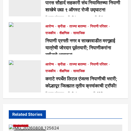
पारस सौहार्द सहकारी संघ नियामितच्या निपाणी
शाखेचे उद्या ९ ऑगस्ट रोजी उद्घाटन!
मुख्य संपादक
3 hours ago
54
आरोग्य
क्रीडा
ताज्या बातम्या
निपाणी परिसर
राजकीय
शैक्षणिक
सामाजिक
निपाणी प्रगती नगर व साखरवाडीत मरगूबाई
यात्रेची जोरदार पूर्वतयारी; निपाणीकरांना
दर्शनाचे आवाहन!
मुख्य संपादक
2 days ago
107
आरोग्य
क्रीडा
ताज्या बातम्या
निपाणी परिसर
राजकीय
शैक्षणिक
सामाजिक
कराटे स्पर्धेत लिटल एंजल्स निपाणीची भरारी;
कोल्हापूर जिल्ह्यात तृतीय क्रमांकाची ट्रॉफी!
मुख्य संपादक
2 days ago
113
Related Stories
आरोग्य
क्रीडा
ताज्या बातम्या
निपाणी परिसर
राजकीय
शैक्षणिक
सामाजिक