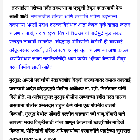
“तरुणाईला नशेच्या गर्तेत ढकलणाऱ्या प्रवृत्ती ठेचून काढण्याची वेळ
आली आहे!
समाजातील शांतता आणि तरुणांचे भविष्य उद्ध्वस्त
करणाऱ्या अमली पदार्थ तस्करांविरोधात आता केवळ गुन्हे दाखल करून
चालणार नाही, तर या छुप्या विषारी विळख्याची पाळेमुळे मुळासकट
उखडून टाकावी लागतील. कोल्हापूर पोलिसांनी केलेली ही कारवाई
कौतुकास्पद असली, तरी आपल्या आजूबाजूला चालणाऱ्या अशा काळ्या
धंद्यांविरोधात सजग नागरिकांनीही आता कठोर भूमिका घेण्याची तीव्र
गरज निर्माण झाली आहे.”
मुरगुड: अमली पदार्थांची बेकायदेशीर विक्री करणाऱ्यांवर कडक कारवाई
करण्याचे आदेश कोल्हापूरचे पोलीस अधीक्षक मा. श्री. निलोत्पल यांनी
दिले होते. या आदेशानुसार मुरगुड पोलीस ठाण्याच्या हद्दीत गस्त घालत
असताना पोलीस अंमलदार राहुल केणे यांना एक गोपनीय बातमी
मिळाली. मुरगुड येथील डोंबारी गल्लीत राहणारा रवी राजू डोंबारी याने
आपल्या घरात विक्रीसाठी गांजा आणून ठेवल्याची खात्रीशीर माहिती
मिळताच, पोलिसांनी वरिष्ठ अधिकाऱ्यांच्या परवानगीने पहाटेच्या सुमारास
त्याच्या घरावर छापा टाकला.