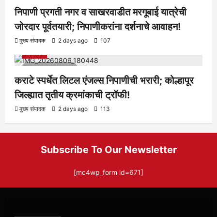
निपाणी प्रगती नगर व साखरवाडीत मरगूबाई यात्रेची
जोरदार पूर्वतयारी; निपाणीकरांना दर्शनाचे आवाहन!
आरोग्य
क्रीडा
ताज्या बातम्या
निपाणी परिसर
राजकीय
शैक्षणिक
मुख्य संपादक
2 days ago
107
सामाजिक
1 minute read
कराटे स्पर्धेत लिटल एंजल्स निपाणीची भरारी; कोल्हापूर
जिल्ह्यात तृतीय क्रमांकाची ट्रॉफी!
मुख्य संपादक
2 days ago
113
Subscribe To Our Newsletter
[mc4wp_form id=671]