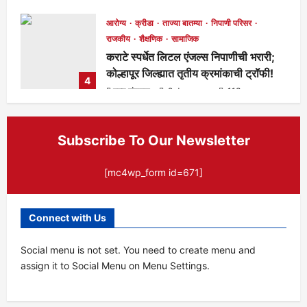
दर्शनाचे आवाहन!
मुख्य संपादक
2 days ago
107
आरोग्य
क्रीडा
ताज्या बातम्या
निपाणी परिसर
राजकीय
शैक्षणिक
सामाजिक
कराटे स्पर्धेत लिटल एंजल्स निपाणीची भरारी;
कोल्हापूर जिल्ह्यात तृतीय क्रमांकाची ट्रॉफी!
4
मुख्य संपादक
2 days ago
113
Subscribe To Our Newsletter
[mc4wp_form id=671]
Connect with Us
Social menu is not set. You need to create menu and
assign it to Social Menu on Menu Settings.