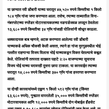
या छाप्यात रवी डोंबारी याच्या घरातून ४७,५२० रुपये किमतीचा १ किलो
१८४ ग्रॅम गांजा जप्त करण्यात आला. तसेच, त्याच्या ताब्यातील विना-
नंबरप्लेटच्या स्प्लेंडर मोटारसायकलच्या मडगार्डजवळ लपवून ठेवलेला
१३,६८० रुपये किमतीचा ३४ ग्रॅम गांजाही पोलिसांनी शोधून काढला.
धक्कादायक बाब म्हणजे, अटक करण्यात आलेल्या रवी डोंबारी
याच्याकडे अधिक चौकशी केली असता, त्याने हा गांजा मुरगुडमधील भोई
गल्लीत राहणाऱ्या विजय विलास भोई याच्याकडून विकत घेतल्याचे कबूल
केले. पोलिसांनी तत्परता दाखवत पहाटे २:२० वाजण्याच्या सुमारास
विजय भोई याच्या घरावरही दुसरा छापा टाकला. या कारवाईत त्याच्या
घरातून १४,८०० रुपये किमतीचा ३७० ग्रॅम गांजा हस्तगत करण्यात
आला.
या दोन्ही कारवायांमध्ये एकूण १ किलो ५९२ ग्रॅम गांजा (किंमत
६३,६८० रुपये), गुन्ह्यात वापरलेली ३५,००० रुपये किमतीची स्प्लेंडर
मोटारसायकल आणि १२,००० रुपये किमतीचे दोन मोबाईल हँडसेट
असा एकूण १,१०,६८० रुपयांचा मुद्देमाल पोलिसांनी जप्त केला आहे. या