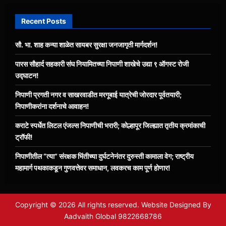
Recent Posts
सौ. भा. शाह कन्या शाळेत सायबर सुरक्षा जनजागृती मार्गदर्शन!
पारस सौहार्द सहकारी संघ नियामितच्या निपाणी शाखेचे उद्या ९ ऑगस्ट रोजी
उद्घाटन!
निपाणी प्रगती नगर व साखरवाडीत मरगूबाई यात्रेची जोरदार पूर्वतयारी;
निपाणीकरांना दर्शनाचे आवाहन!
कराटे स्पर्धेत लिटल एंजल्स निपाणीची भरारी; कोल्हापूर जिल्ह्यात तृतीय क्रमांकाची
ट्रॉफी!
निपाणीतील “त्या” संरक्षक भिंतीच्या दुर्घटनेनंतर दुरुस्ती कामाला वेग; राष्ट्रीय
महामार्ग पथकाकडून गुणवत्तेवर समाधान, लवकरच काम पूर्ण होणार!
Copyright © 2026 All rights reserved. Website Designed By
Aadvaith Global 9822668786