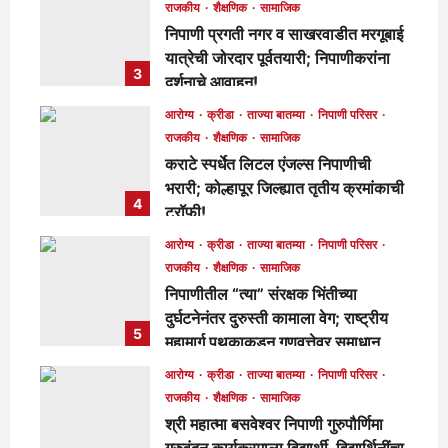
राजकीय
शैक्षणिक
सामाजिक
निपाणी प्रगती नगर व साखरवाडीत मरगूबाई
यात्रेची जोरदार पूर्वतयारी; निपाणीकरांना
3
दर्शनाचे आवाहन!
मुख्य संपादक
2 days ago
107
आरोग्य
क्रीडा
ताज्या बातम्या
निपाणी परिसर
राजकीय
शैक्षणिक
सामाजिक
कराटे स्पर्धेत लिटल एंजल्स निपाणीची
भरारी; कोल्हापूर जिल्ह्यात तृतीय क्रमांकाची
4
ट्रॉफी!
मुख्य संपादक
2 days ago
113
आरोग्य
क्रीडा
ताज्या बातम्या
निपाणी परिसर
राजकीय
शैक्षणिक
सामाजिक
निपाणीतील “त्या” संरक्षक भिंतीच्या
दुर्घटनेनंतर दुरुस्ती कामाला वेग; राष्ट्रीय
5
महामार्ग पथकाकडून गुणवत्तेवर समाधान,
लवकरच काम पूर्ण होणार!
आरोग्य
क्रीडा
ताज्या बातम्या
निपाणी परिसर
मुख्य संपादक
3 days ago
295
राजकीय
शैक्षणिक
सामाजिक
श्री महात्मा बसवेश्वर निपाणी गुरुपौर्णिमा
गुरुवंदन कार्यक्रमाला विद्यार्थी, विद्यार्थिनींचा