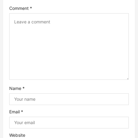
Comment
*
i
g
a
t
i
o
Name
*
n
Email
*
Website