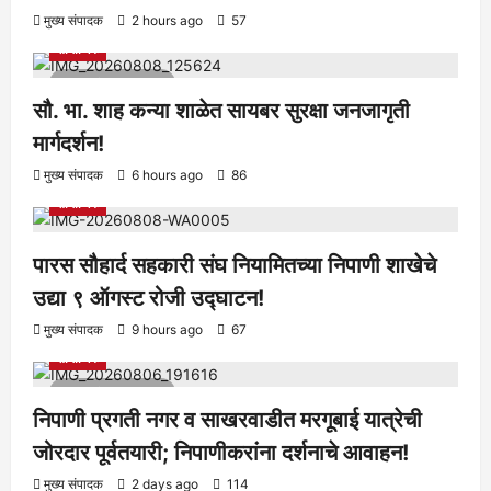
आरोग्य
क्रीडा
ताज्या बातम्या
निपाणी परिसर
राजकीय
शैक्षणिक
मुख्य संपादक
2 hours ago
57
सामाजिक
1 minute read
सौ. भा. शाह कन्या शाळेत सायबर सुरक्षा जनजागृती
मार्गदर्शन!
आरोग्य
क्रीडा
ताज्या बातम्या
निपाणी परिसर
राजकीय
शैक्षणिक
मुख्य संपादक
6 hours ago
86
सामाजिक
पारस सौहार्द सहकारी संघ नियामितच्या निपाणी शाखेचे
उद्या ९ ऑगस्ट रोजी उद्घाटन!
आरोग्य
क्रीडा
ताज्या बातम्या
निपाणी परिसर
राजकीय
शैक्षणिक
मुख्य संपादक
9 hours ago
67
सामाजिक
1 minute read
निपाणी प्रगती नगर व साखरवाडीत मरगूबाई यात्रेची
जोरदार पूर्वतयारी; निपाणीकरांना दर्शनाचे आवाहन!
मुख्य संपादक
2 days ago
114