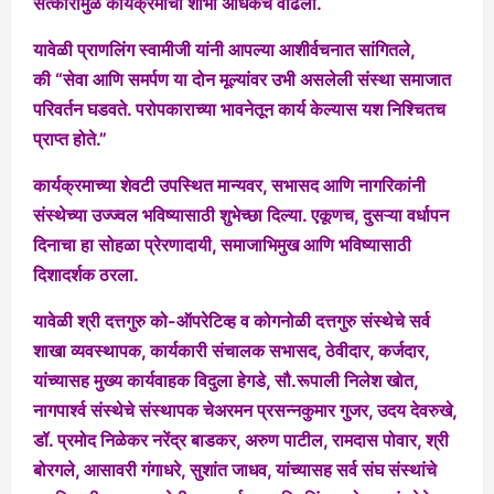
सत्कारामुळे कार्यक्रमाची शोभा अधिकच वाढली.
यावेळी प्राणलिंग स्वामीजी यांनी आपल्या आशीर्वचनात सांगितले,
की
“सेवा आणि समर्पण या दोन मूल्यांवर उभी असलेली संस्था समाजात
परिवर्तन घडवते. परोपकाराच्या भावनेतून कार्य केल्यास यश निश्चितच
प्राप्त होते.”
कार्यक्रमाच्या शेवटी उपस्थित मान्यवर, सभासद आणि नागरिकांनी
संस्थेच्या उज्ज्वल भविष्यासाठी शुभेच्छा दिल्या. एकूणच, दुसऱ्या वर्धापन
दिनाचा हा सोहळा प्रेरणादायी, समाजाभिमुख आणि भविष्यासाठी
दिशादर्शक ठरला.
यावेळी श्री दत्तगुरु को-ऑपरेटिव्ह व कोगनोळी दत्तगुरु संस्थेचे सर्व
शाखा व्यवस्थापक, कार्यकारी संचालक सभासद, ठेवीदार, कर्जदार,
यांच्यासह मुख्य कार्यवाहक विदुला हेगडे, सौ.रूपाली निलेश खोत,
नागपार्श्व संस्थेचे संस्थापक चेअरमन प्रसन्नकुमार गुजर, उदय देवरुखे,
डॉ. प्रमोद निळेकर नरेंद्र बाडकर, अरुण पाटील, रामदास पोवार, श्री
बोरगले, आसावरी गंगाधरे, सुशांत जाधव, यांच्यासह सर्व संघ संस्थांचे