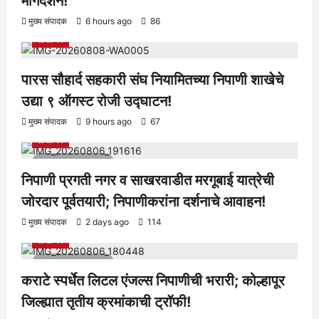
मार्गदर्शन!
आरोग्य
क्रीडा
ताज्या बातम्या
निपाणी परिसर
राजकीय
शैक्षणिक
मुख्य संपादक
6 hours ago
86
सामाजिक
पारस सौहार्द सहकारी संघ नियामितच्या निपाणी शाखेचे
उद्या ९ ऑगस्ट रोजी उद्घाटन!
आरोग्य
क्रीडा
ताज्या बातम्या
निपाणी परिसर
राजकीय
शैक्षणिक
मुख्य संपादक
9 hours ago
67
सामाजिक
1 minute read
निपाणी प्रगती नगर व साखरवाडीत मरगूबाई यात्रेची
जोरदार पूर्वतयारी; निपाणीकरांना दर्शनाचे आवाहन!
आरोग्य
क्रीडा
ताज्या बातम्या
निपाणी परिसर
राजकीय
शैक्षणिक
मुख्य संपादक
2 days ago
114
सामाजिक
1 minute read
कराटे स्पर्धेत लिटल एंजल्स निपाणीची भरारी; कोल्हापूर
जिल्ह्यात तृतीय क्रमांकाची ट्रॉफी!