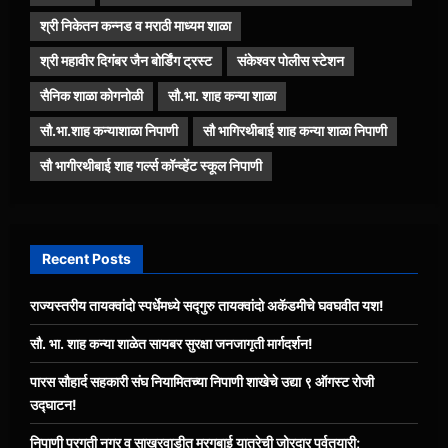
श्री निकेतन कन्नड व मराठी माध्यम शाळा
श्री महावीर दिगंबर जैन बोर्डिंग ट्रस्ट
संकेश्वर पोलीस स्टेशन
सैनिक शाळा कोगनोळी
सौ.भा. शाह कन्या शाळा
सौ.भा.शाह कन्याशाळा निपाणी
सौ भागिरथीबाई शाह कन्या शाळा निपाणी
सौ भागीरथीबाई शाह गर्ल्स कॉन्व्हेंट स्कूल निपाणी
Recent Posts
राज्यस्तरीय तायक्वांदो स्पर्धेमध्ये सद्गुरु तायक्वांदो अकॅडमीचे घवघवीत यश!
सौ. भा. शाह कन्या शाळेत सायबर सुरक्षा जनजागृती मार्गदर्शन!
पारस सौहार्द सहकारी संघ नियामितच्या निपाणी शाखेचे उद्या ९ ऑगस्ट रोजी
उद्घाटन!
निपाणी प्रगती नगर व साखरवाडीत मरगूबाई यात्रेची जोरदार पूर्वतयारी;