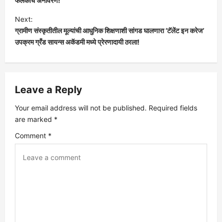
फलकाचे अनावरण!
s
Next:
ग्रामीण संस्कृतीतील मूल्यांची आधुनिक शिक्षणाशी सांगड घालणारा ‘टॅलेंट इन करेज’
t
उपक्रम ग्रँड सायन्स अकॅडमी मध्ये प्रेरणादायी ठरला!
n
a
Leave a Reply
v
Your email address will not be published.
Required fields
are marked
*
i
Comment
*
g
a
t
i