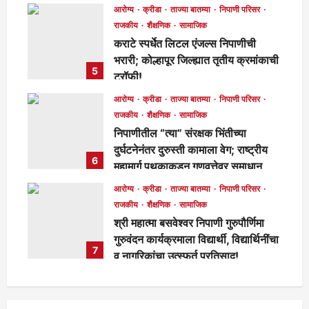
मुख्य संपादक
2 days ago
114
आरोग्य
क्रीडा
ताज्या बातम्या
निपाणी परिसर
राजकीय
शैक्षणिक
सामाजिक
कराटे स्पर्धेत लिटल एंजल्स निपाणीची
भरारी; कोल्हापूर जिल्ह्यात तृतीय क्रमांकाची
5
ट्रॉफी!
मुख्य संपादक
2 days ago
115
आरोग्य
क्रीडा
ताज्या बातम्या
निपाणी परिसर
राजकीय
शैक्षणिक
सामाजिक
निपाणीतील “त्या” संरक्षक भिंतीच्या
दुर्घटनेनंतर दुरुस्ती कामाला वेग; राष्ट्रीय
6
महामार्ग पथकाकडून गुणवत्तेवर समाधान,
लवकरच काम पूर्ण होणार!
आरोग्य
क्रीडा
ताज्या बातम्या
निपाणी परिसर
मुख्य संपादक
3 days ago
298
राजकीय
शैक्षणिक
सामाजिक
श्री महात्मा बसवेश्वर निपाणी गुरुपौर्णिमा
गुरुवंदन कार्यक्रमाला विद्यार्थी, विद्यार्थिनींचा
7
व नागरिकांचा उत्स्फूर्त प्रतिसाद!
मुख्य संपादक
6 days ago
138