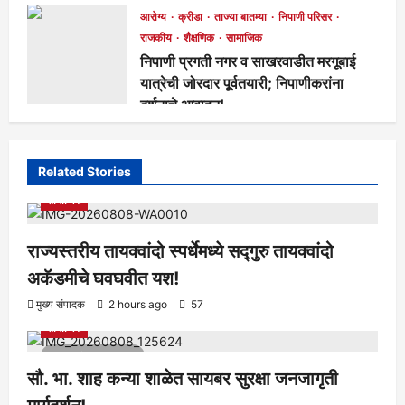
आरोग्य
क्रीडा
ताज्या बातम्या
निपाणी परिसर
राजकीय
शैक्षणिक
सामाजिक
निपाणी प्रगती नगर व साखरवाडीत मरगूबाई
यात्रेची जोरदार पूर्वतयारी; निपाणीकरांना
दर्शनाचे आवाहन!
मुख्य संपादक
2 days ago
114
Related Stories
आरोग्य
क्रीडा
ताज्या बातम्या
निपाणी परिसर
राजकीय
शैक्षणिक
सामाजिक
राज्यस्तरीय तायक्वांदो स्पर्धेमध्ये सद्गुरु तायक्वांदो
अकॅडमीचे घवघवीत यश!
आरोग्य
क्रीडा
ताज्या बातम्या
निपाणी परिसर
राजकीय
शैक्षणिक
मुख्य संपादक
2 hours ago
57
सामाजिक
1 minute read
सौ. भा. शाह कन्या शाळेत सायबर सुरक्षा जनजागृती