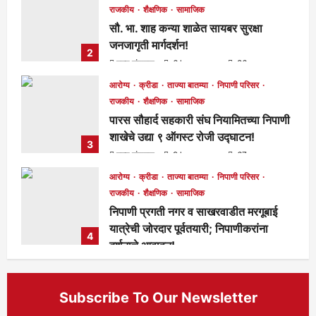
राजकीय
शैक्षणिक
सामाजिक
सौ. भा. शाह कन्या शाळेत सायबर सुरक्षा
जनजागृती मार्गदर्शन!
2
मुख्य संपादक
6 hours ago
86
आरोग्य
क्रीडा
ताज्या बातम्या
निपाणी परिसर
राजकीय
शैक्षणिक
सामाजिक
पारस सौहार्द सहकारी संघ नियामितच्या निपाणी
शाखेचे उद्या ९ ऑगस्ट रोजी उद्घाटन!
3
मुख्य संपादक
9 hours ago
67
आरोग्य
क्रीडा
ताज्या बातम्या
निपाणी परिसर
राजकीय
शैक्षणिक
सामाजिक
निपाणी प्रगती नगर व साखरवाडीत मरगूबाई
यात्रेची जोरदार पूर्वतयारी; निपाणीकरांना
4
दर्शनाचे आवाहन!
मुख्य संपादक
2 days ago
114
Subscribe To Our Newsletter