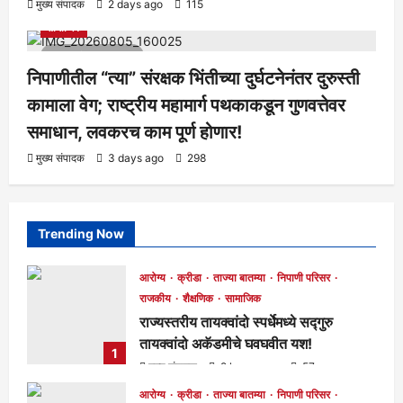
आरोग्य
क्रीडा
ताज्या बातम्या
निपाणी परिसर
राजकीय
शैक्षणिक
मुख्य संपादक
2 days ago
115
सामाजिक
1 minute read
निपाणीतील “त्या” संरक्षक भिंतीच्या दुर्घटनेनंतर दुरुस्ती
कामाला वेग; राष्ट्रीय महामार्ग पथकाकडून गुणवत्तेवर
समाधान, लवकरच काम पूर्ण होणार!
मुख्य संपादक
3 days ago
298
Trending Now
आरोग्य
क्रीडा
ताज्या बातम्या
निपाणी परिसर
राजकीय
शैक्षणिक
सामाजिक
राज्यस्तरीय तायक्वांदो स्पर्धेमध्ये सद्गुरु
तायक्वांदो अकॅडमीचे घवघवीत यश!
1
मुख्य संपादक
2 hours ago
57
आरोग्य
क्रीडा
ताज्या बातम्या
निपाणी परिसर