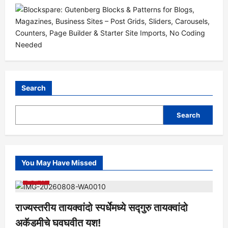
Search
Search
You May Have Missed
आरोग्य
क्रीडा
ताज्या बातम्या
निपाणी परिसर
राजकीय
शैक्षणिक
सामाजिक
राज्यस्तरीय तायक्वांदो स्पर्धेमध्ये सद्गुरु तायक्वांदो
अकॅडमीचे घवघवीत यश!