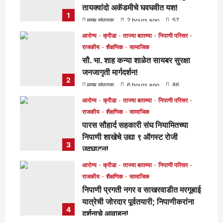
तायक्वांदो अकॅडमीचे घवघवीत यश!
1
मुख्य संपादक
2 hours ago
57
आरोग्य
क्रीडा
ताज्या बातम्या
निपाणी परिसर
राजकीय
शैक्षणिक
सामाजिक
सौ. भा. शाह कन्या शाळेत सायबर सुरक्षा
जनजागृती मार्गदर्शन!
2
मुख्य संपादक
6 hours ago
86
आरोग्य
क्रीडा
ताज्या बातम्या
निपाणी परिसर
राजकीय
शैक्षणिक
सामाजिक
पारस सौहार्द सहकारी संघ नियामितच्या
निपाणी शाखेचे उद्या ९ ऑगस्ट रोजी
3
उद्घाटन!
मुख्य संपादक
9 hours ago
67
आरोग्य
क्रीडा
ताज्या बातम्या
निपाणी परिसर
राजकीय
शैक्षणिक
सामाजिक
निपाणी प्रगती नगर व साखरवाडीत मरगूबाई
यात्रेची जोरदार पूर्वतयारी; निपाणीकरांना
4
दर्शनाचे आवाहन!