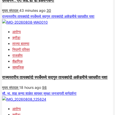
उपक्रम : प्रा ॲड.डी डी हळवणकर!
मुख्य संपादक
43 minutes ago
30
राज्यस्तरीय तायक्वांदो स्पर्धेमध्ये सद्गुरु तायक्वांदो अकॅडमीचे घवघवीत यश!
आरोग्य
क्रीडा
ताज्या बातम्या
निपाणी परिसर
राजकीय
शैक्षणिक
सामाजिक
राज्यस्तरीय तायक्वांदो स्पर्धेमध्ये सद्गुरु तायक्वांदो अकॅडमीचे घवघवीत यश!
मुख्य संपादक
18 hours ago
98
सौ. भा. शाह कन्या शाळेत सायबर सुरक्षा जनजागृती मार्गदर्शन!
आरोग्य
क्रीडा