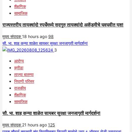
शैक्षणिक
सामाजिक
राज्यस्तरीय तायक्वांदो स्पर्धेमध्ये सद्गुरु तायक्वांदो अकॅडमीचे घवघवीत यश!
मुख्य संपादक
18 hours ago
98
सौ. भा. शाह कन्या शाळेत सायबर सुरक्षा जनजागृती मार्गदर्शन!
3
आरोग्य
क्रीडा
ताज्या बातम्या
निपाणी परिसर
राजकीय
शैक्षणिक
सामाजिक
सौ. भा. शाह कन्या शाळेत सायबर सुरक्षा जनजागृती मार्गदर्शन!
मुख्य संपादक
21 hours ago
125
पारस सौहार्द सहकारी संघ नियामितच्या निपाणी शाखेचे उद्या ९ ऑगस्ट रोजी उद्घाटन!