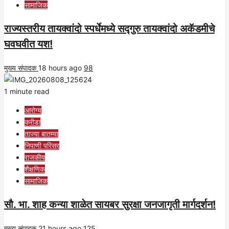
सामाजिक
राज्यस्तरीय तायक्वांदो स्पर्धेमध्ये सद्गुरु तायक्वांदो अकॅडमीचे
घवघवीत यश!
मुख्य संपादक
18 hours ago
98
1 minute read
आरोग्य
क्रीडा
ताज्या बातम्या
निपाणी परिसर
राजकीय
शैक्षणिक
सामाजिक
सौ. भा. शाह कन्या शाळेत सायबर सुरक्षा जनजागृती मार्गदर्शन!
मुख्य संपादक
21 hours ago
125