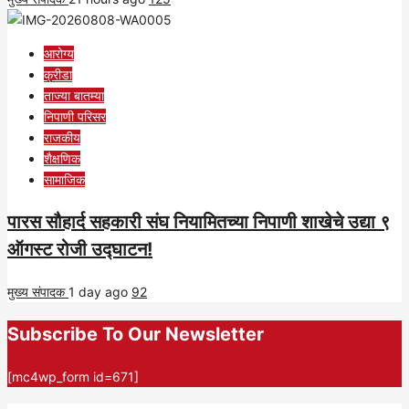
आरोग्य
क्रीडा
ताज्या बातम्या
निपाणी परिसर
राजकीय
शैक्षणिक
सामाजिक
पारस सौहार्द सहकारी संघ नियामितच्या निपाणी शाखेचे उद्या ९
ऑगस्ट रोजी उद्घाटन!
मुख्य संपादक
1 day ago
92
Subscribe To Our Newsletter
[mc4wp_form id=671]