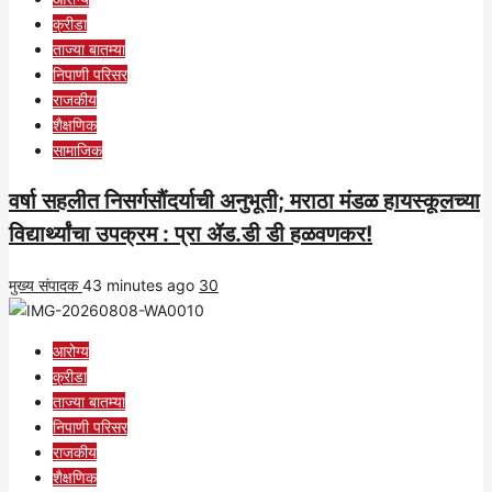
क्रीडा
ताज्या बातम्या
निपाणी परिसर
राजकीय
शैक्षणिक
सामाजिक
वर्षा सहलीत निसर्गसौंदर्याची अनुभूती; मराठा मंडळ हायस्कूलच्या
विद्यार्थ्यांचा उपक्रम : प्रा ॲड.डी डी हळवणकर!
मुख्य संपादक
43 minutes ago
30
आरोग्य
क्रीडा
ताज्या बातम्या
निपाणी परिसर
राजकीय
शैक्षणिक