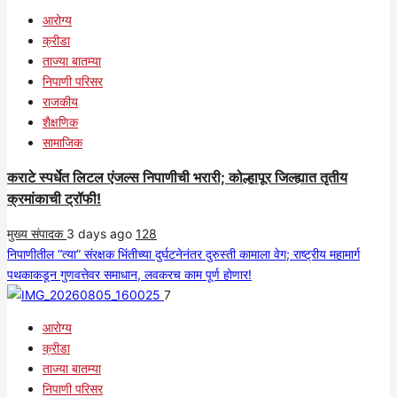
आरोग्य
क्रीडा
ताज्या बातम्या
निपाणी परिसर
राजकीय
शैक्षणिक
सामाजिक
कराटे स्पर्धेत लिटल एंजल्स निपाणीची भरारी; कोल्हापूर जिल्ह्यात तृतीय
क्रमांकाची ट्रॉफी!
मुख्य संपादक
3 days ago
128
निपाणीतील “त्या” संरक्षक भिंतीच्या दुर्घटनेनंतर दुरुस्ती कामाला वेग; राष्ट्रीय महामार्ग
पथकाकडून गुणवत्तेवर समाधान, लवकरच काम पूर्ण होणार!
7
आरोग्य
क्रीडा
ताज्या बातम्या
निपाणी परिसर