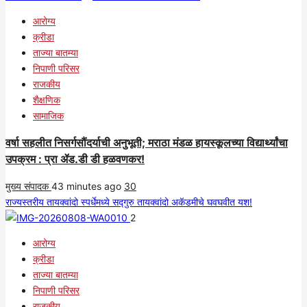
आरोग्य
क्रीडा
ताज्या बातम्या
निपाणी परिसर
राजकीय
शैक्षणिक
सामाजिक
वर्षा सहलीत निसर्गसौंदर्याची अनुभूती; मराठा मंडळ हायस्कूलच्या विद्यार्थ्यांचा
उपक्रम : प्रा ॲड.डी डी हळवणकर!
मुख्य संपादक
43 minutes ago
30
राज्यस्तरीय तायक्वांदो स्पर्धेमध्ये सद्गुरु तायक्वांदो अकॅडमीचे घवघवीत यश!
2
आरोग्य
क्रीडा
ताज्या बातम्या
निपाणी परिसर
राजकीय