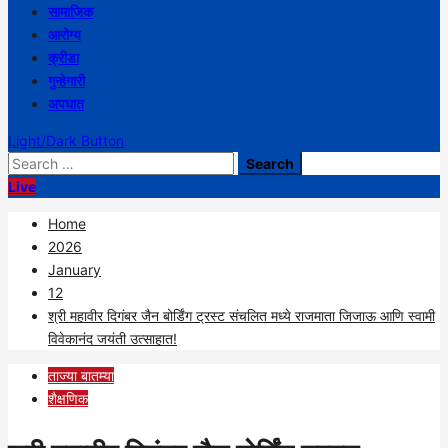
सामाजिक
आरोग्य
क्रीडा
गुन्हेगारी
अपघात
Light/Dark Button
Search
for:
Live
Home
2026
January
12
श्री महावीर दिगंबर जैन बोर्डिंग ट्रस्ट संचलित मध्ये राजमाता जिजाऊ आणि स्वामी
विवेकानंद जयंती उत्साहात!
ताज्या बातम्या
शैक्षणिक