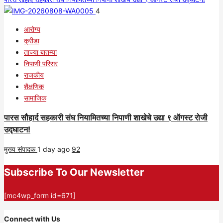
4
आरोग्य
क्रीडा
ताज्या बातम्या
निपाणी परिसर
राजकीय
शैक्षणिक
सामाजिक
पारस सौहार्द सहकारी संघ नियामितच्या निपाणी शाखेचे उद्या ९ ऑगस्ट रोजी
उद्घाटन!
मुख्य संपादक
1 day ago
92
Subscribe To Our Newsletter
[mc4wp_form id=671]
Connect with Us