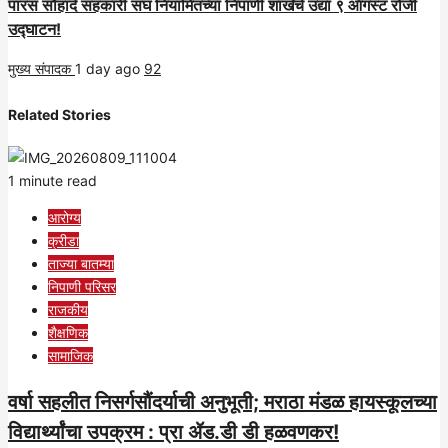
पारस सौहार्द सहकारी संघ नियामितच्या निपाणी शाखेचे उद्या ९ ऑगस्ट रोजी
उद्घाटन!
मुख्य संपादक
1 day ago
92
Related Stories
1 minute read
आरोग्य
क्रीडा
ताज्या बातम्या
निपाणी परिसर
राजकीय
शैक्षणिक
सामाजिक
वर्षा सहलीत निसर्गसौंदर्याची अनुभूती; मराठा मंडळ हायस्कूलच्या
विद्यार्थ्यांचा उपक्रम : प्रा ॲड.डी डी हळवणकर!