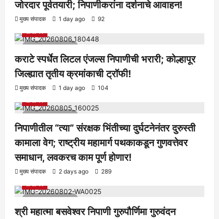
जोरदार पूर्वतयारी; निपाणीकरांना दर्शनाचे आवाहन!
आरोग्य
क्रीडा
ताज्या बातम्या
निपाणी परिसर
राजकीय
शैक्षणिक
मुख्य संपादक
1 day ago
92
सामाजिक
1 minute read
कराटे स्पर्धेत लिटल एंजल्स निपाणीची भरारी; कोल्हापूर
जिल्ह्यात तृतीय क्रमांकाची ट्रॉफी!
आरोग्य
क्रीडा
ताज्या बातम्या
निपाणी परिसर
राजकीय
शैक्षणिक
मुख्य संपादक
1 day ago
104
सामाजिक
1 minute read
निपाणीतील “त्या” संरक्षक भिंतीच्या दुर्घटनेनंतर दुरुस्ती
कामाला वेग; राष्ट्रीय महामार्ग पथकाकडून गुणवत्तेवर
समाधान, लवकरच काम पूर्ण होणार!
आरोग्य
क्रीडा
ताज्या बातम्या
निपाणी परिसर
राजकीय
शैक्षणिक
मुख्य संपादक
2 days ago
289
सामाजिक
1 minute read
श्री महात्मा बसवेश्वर निपाणी गुरुपौर्णिमा गुरुवंदन