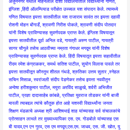
अर्जुननगर येथील मोहनलाल दोशी विद्यालयातील विद्यार्थ्यांनी गणित,
इंग्लिश ,हिंदी ऑलम्पियाड परीक्षेत उज्ज्वल यश संपादन केले. त्यामध्ये
गणित विषयात इयत्ता सातवीतील यश राजाराम सावंत तर इयत्ता दहावी
रोशनी मोहन बोंगार्डे, श्रावणी गिरीश पोकले, श्रावणी संदीप पोतदार
यांनी विशेष प्राविण्यासह सुवर्णपदक प्राप्त केले. इंग्लिश विषयातून
इयत्ता सातवीतील दूर्वा अनिल वडे, गायत्री अरुण पाटील, गायत्री
सागर चौगुले तसेच आठवीच्या नम्रता गंगाधर मगदूम यांनी विशेष
प्राविण्यासह सुवर्णपदक प्राप्त केले. हिंदी विषयातून इयत्ता सहावीतील
रीदम रमेश कंग्राळकर, समर्थ सतिश पाटील, सुयोग विलास पावले तर
इयत्ता सातवीतून कौस्तुभ शीतल गंथडे, श्रुतिका उत्तम सुतार ,स्नेहल
सचिन मिसाळ, स्वरांजली संदीप पेडणेकर तसेच इयत्ता नववीतुन
अन्वेषा हरीशकुमार पाटील, मयुरा अरविंद साळुखे, शर्वरी अभिजीत
पाटील, प्रज्ञा दादासाहेब कांबळे, प्रतिक्षा युवराज तोडकर यांनी बाजी
मारली त्याबद्दल त्यांचे कौतुक होत आहे यशस्वी विद्यार्थ्यांना जनता
शिक्षण मंडळाचे अध्यक्ष श्री आशिषभाई शाह यांच्यासह सर्व संचालकांचे
प्रोत्साहन लाभले तर मुख्याध्यापिका एस. एम. गोडबोले यांच्यासह एस
बी यादव,एन एन गुरव, एस एम मगदूम,एस.एम. जाधव, एस. जी. खोत, यु