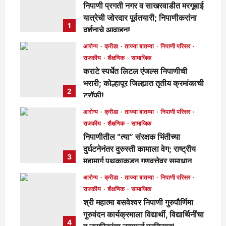
निपाणी प्रगती नगर व साखरवाडीत मरगूबाई
यात्रेची जोरदार पूर्वतयारी; निपाणीकरांना
1
दर्शनाचे आवाहन!
मुख्य संपादक
1 day ago
92
आरोग्य
क्रीडा
ताज्या बातम्या
निपाणी परिसर
राजकीय
शैक्षणिक
सामाजिक
कराटे स्पर्धेत लिटल एंजल्स निपाणीची
भरारी; कोल्हापूर जिल्ह्यात तृतीय क्रमांकाची
2
ट्रॉफी!
मुख्य संपादक
1 day ago
104
आरोग्य
क्रीडा
ताज्या बातम्या
निपाणी परिसर
राजकीय
शैक्षणिक
सामाजिक
निपाणीतील “त्या” संरक्षक भिंतीच्या
दुर्घटनेनंतर दुरुस्ती कामाला वेग; राष्ट्रीय
3
महामार्ग पथकाकडून गुणवत्तेवर समाधान,
लवकरच काम पूर्ण होणार!
आरोग्य
क्रीडा
ताज्या बातम्या
निपाणी परिसर
मुख्य संपादक
2 days ago
289
राजकीय
शैक्षणिक
सामाजिक
श्री महात्मा बसवेश्वर निपाणी गुरुपौर्णिमा
गुरुवंदन कार्यक्रमाला विद्यार्थी, विद्यार्थिनींचा
4