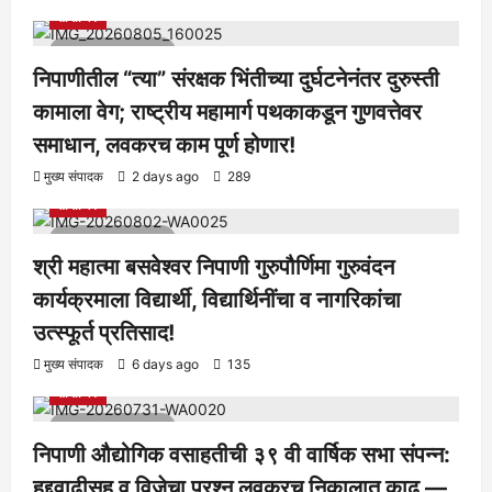
सामाजिक
1 minute read
निपाणीतील “त्या” संरक्षक भिंतीच्या दुर्घटनेनंतर दुरुस्ती
कामाला वेग; राष्ट्रीय महामार्ग पथकाकडून गुणवत्तेवर
समाधान, लवकरच काम पूर्ण होणार!
आरोग्य
क्रीडा
ताज्या बातम्या
निपाणी परिसर
राजकीय
शैक्षणिक
मुख्य संपादक
2 days ago
289
सामाजिक
1 minute read
श्री महात्मा बसवेश्वर निपाणी गुरुपौर्णिमा गुरुवंदन
कार्यक्रमाला विद्यार्थी, विद्यार्थिनींचा व नागरिकांचा
उत्स्फूर्त प्रतिसाद!
आरोग्य
क्रीडा
ताज्या बातम्या
निपाणी परिसर
राजकीय
शैक्षणिक
मुख्य संपादक
6 days ago
135
सामाजिक
1 minute read
निपाणी औद्योगिक वसाहतीची ३९ वी वार्षिक सभा संपन्न:
हद्दवाढीसह व विजेचा प्रश्न लवकरच निकालात काढू —