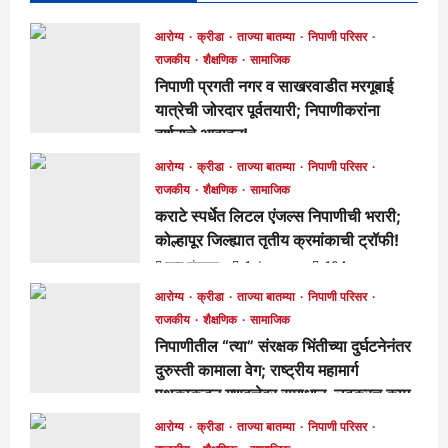
आरोग्य
क्रीडा
ताज्या बातम्या
निपाणी परिसर
राजकीय
शैक्षणिक
सामाजिक
निपाणी प्रगती नगर व साखरवाडीत मरगूबाई
यात्रेची जोरदार पूर्वतयारी; निपाणीकरांना
दर्शनाचे आवाहन!
मुख्य संपादक
1 day ago
92
आरोग्य
क्रीडा
ताज्या बातम्या
निपाणी परिसर
राजकीय
शैक्षणिक
सामाजिक
कराटे स्पर्धेत लिटल एंजल्स निपाणीची भरारी;
कोल्हापूर जिल्ह्यात तृतीय क्रमांकाची ट्रॉफी!
मुख्य संपादक
1 day ago
104
आरोग्य
क्रीडा
ताज्या बातम्या
निपाणी परिसर
राजकीय
शैक्षणिक
सामाजिक
निपाणीतील “त्या” संरक्षक भिंतीच्या दुर्घटनेनंतर
दुरुस्ती कामाला वेग; राष्ट्रीय महामार्ग
पथकाकडून गुणवत्तेवर समाधान, लवकरच काम
पूर्ण होणार!
आरोग्य
क्रीडा
ताज्या बातम्या
निपाणी परिसर
मुख्य संपादक
2 days ago
289