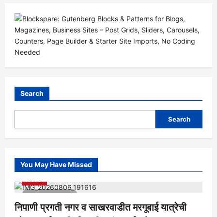
Search
Search
You May Have Missed
आरोग्य
क्रीडा
ताज्या बातम्या
निपाणी परिसर
राजकीय
शैक्षणिक
सामाजिक
1 minute read
निपाणी प्रगती नगर व साखरवाडीत मरगूबाई यात्रेची