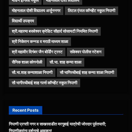
मॉडर्न इंग्लिश स्कूल
मोहनलाल दोशी विद्यालय
मोहनलाल दोशी विद्यालय अर्जुननगर
लिटल एंजल कॉन्व्हेंट स्कूल निपाणी
विद्यार्थी उपक्रम
श्री.महात्मा बसवेश्वर क्रेडिट सौहार्द सोसायटी नियमित निपाणी
श्री निकेतन कन्नड व मराठी माध्यम शाळा
श्री महावीर दिगंबर जैन बोर्डिंग ट्रस्ट
संकेश्वर पोलीस स्टेशन
सैनिक शाळा कोगनोळी
सौ.भा. शाह कन्या शाळा
सौ.भा.शाह कन्याशाळा निपाणी
सौ भागिरथीबाई शाह कन्या शाळा निपाणी
सौ भागीरथीबाई शाह गर्ल्स कॉन्व्हेंट स्कूल निपाणी
Recent Posts
निपाणी प्रगती नगर व साखरवाडीत मरगूबाई यात्रेची जोरदार पूर्वतयारी;
निपाणीकरांना दर्शनाचे आवाहन!