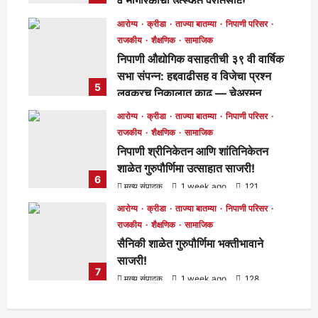
व नागरिकांचा उत्स्फूर्त प्रतिसाद!
मुख्य संपादक
6 days ago
135
आरोग्य
क्रीडा
ताज्या बातम्या
निपाणी परिसर
राजकीय
शैक्षणिक
सामाजिक
निपाणी औद्योगिक वसाहतीची ३९ वी वार्षिक
सभा संपन्न: हद्दवाढीसह व विजेचा प्रश्न
5
लवकरच निकालात काढू — चेअरमन
बाळासाहेब जोरापुरे
आरोग्य
क्रीडा
ताज्या बातम्या
निपाणी परिसर
मुख्य संपादक
6 days ago
184
राजकीय
शैक्षणिक
सामाजिक
निपाणी श्रीनिकेतन आणि शांतिनिकेतन
शाळेत गुरुपौर्णिमा उत्साहात साजरी!
6
मुख्य संपादक
1 week ago
121
आरोग्य
क्रीडा
ताज्या बातम्या
निपाणी परिसर
राजकीय
शैक्षणिक
सामाजिक
सैनिकी शाळेत गुरुपौर्णिमा भक्तीभावाने
साजरी!
7
मुख्य संपादक
1 week ago
128