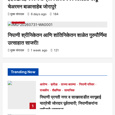
चेअरमन बाळासाहेब जोरापुरे
आरोग्य
क्रीडा
ताज्या बातम्या
निपाणी परिसर
राजकीय
शैक्षणिक
मुख्य संपादक
6 days ago
184
सामाजिक
निपाणी श्रीनिकेतन आणि शांतिनिकेतन शाळेत गुरुपौर्णिमा
उत्साहात साजरी!
मुख्य संपादक
1 week ago
121
Trending Now
आरोग्य
क्रीडा
ताज्या बातम्या
निपाणी परिसर
राजकीय
शैक्षणिक
सामाजिक
निपाणी प्रगती नगर व साखरवाडीत मरगूबाई
यात्रेची जोरदार पूर्वतयारी; निपाणीकरांना
1
दर्शनाचे आवाहन!