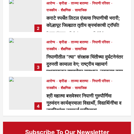
मुख्य संपादक
1 day ago
92
आरोग्य
क्रीडा
ताज्या बातम्या
निपाणी परिसर
राजकीय
शैक्षणिक
सामाजिक
कराटे स्पर्धेत लिटल एंजल्स निपाणीची भरारी;
कोल्हापूर जिल्ह्यात तृतीय क्रमांकाची ट्रॉफी!
2
मुख्य संपादक
1 day ago
104
आरोग्य
क्रीडा
ताज्या बातम्या
निपाणी परिसर
राजकीय
शैक्षणिक
सामाजिक
निपाणीतील “त्या” संरक्षक भिंतीच्या दुर्घटनेनंतर
दुरुस्ती कामाला वेग; राष्ट्रीय महामार्ग
3
पथकाकडून गुणवत्तेवर समाधान, लवकरच काम
पूर्ण होणार!
आरोग्य
क्रीडा
ताज्या बातम्या
निपाणी परिसर
मुख्य संपादक
2 days ago
289
राजकीय
शैक्षणिक
सामाजिक
श्री महात्मा बसवेश्वर निपाणी गुरुपौर्णिमा
गुरुवंदन कार्यक्रमाला विद्यार्थी, विद्यार्थिनींचा व
4
नागरिकांचा उत्स्फूर्त प्रतिसाद!
मुख्य संपादक
6 days ago
135
Subscribe To Our Newsletter