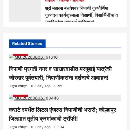
राजकीय
शैक्षणिक
सामाजिक
श्री महात्मा बसवेश्वर निपाणी गुरुपौर्णिमा
गुरुवंदन कार्यक्रमाला विद्यार्थी, विद्यार्थिनींचा व
नागरिकांचा उत्स्फूर्त प्रतिसाद!
मुख्य संपादक
6 days ago
135
Related Stories
आरोग्य
क्रीडा
ताज्या बातम्या
निपाणी परिसर
राजकीय
शैक्षणिक
सामाजिक
1 minute read
निपाणी प्रगती नगर व साखरवाडीत मरगूबाई यात्रेची
जोरदार पूर्वतयारी; निपाणीकरांना दर्शनाचे आवाहन!
आरोग्य
क्रीडा
ताज्या बातम्या
निपाणी परिसर
राजकीय
शैक्षणिक
मुख्य संपादक
1 day ago
92
सामाजिक
1 minute read
कराटे स्पर्धेत लिटल एंजल्स निपाणीची भरारी; कोल्हापूर
जिल्ह्यात तृतीय क्रमांकाची ट्रॉफी!
आरोग्य
क्रीडा
ताज्या बातम्या
निपाणी परिसर
राजकीय
शैक्षणिक
मुख्य संपादक
1 day ago
104