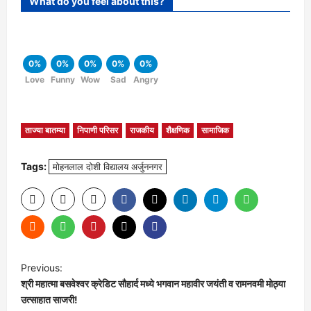
What do you feel about this?
0%
0%
0%
0%
0%
Love
Funny
Wow
Sad
Angry
ताज्या बातम्या
निपाणी परिसर
राजकीय
शैक्षणिक
सामाजिक
Tags:
मोहनलाल दोशी विद्यालय अर्जुननगर
P
Previous:
श्री महात्मा बसवेश्वर क्रेडिट सौहार्द मध्ये भगवान महावीर जयंती व रामनवमी मोठ्या
o
उत्साहात साजरी!