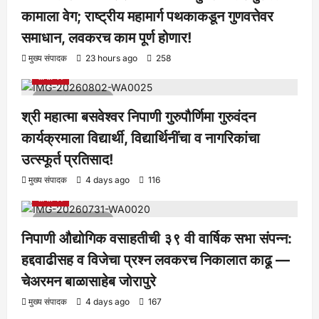
कामाला वेग; राष्ट्रीय महामार्ग पथकाकडून गुणवत्तेवर
समाधान, लवकरच काम पूर्ण होणार!
आरोग्य
क्रीडा
ताज्या बातम्या
निपाणी परिसर
राजकीय
शैक्षणिक
मुख्य संपादक
23 hours ago
258
सामाजिक
1 minute read
श्री महात्मा बसवेश्वर निपाणी गुरुपौर्णिमा गुरुवंदन
कार्यक्रमाला विद्यार्थी, विद्यार्थिनींचा व नागरिकांचा
उत्स्फूर्त प्रतिसाद!
आरोग्य
क्रीडा
ताज्या बातम्या
निपाणी परिसर
राजकीय
शैक्षणिक
मुख्य संपादक
4 days ago
116
सामाजिक
1 minute read
निपाणी औद्योगिक वसाहतीची ३९ वी वार्षिक सभा संपन्न:
हद्दवाढीसह व विजेचा प्रश्न लवकरच निकालात काढू —
चेअरमन बाळासाहेब जोरापुरे
आरोग्य
क्रीडा
ताज्या बातम्या
निपाणी परिसर
राजकीय
शैक्षणिक
मुख्य संपादक
4 days ago
167