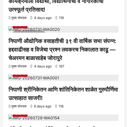
कार्यक्रमाला विद्यार्थी, विद्यार्थिनींचा व नागरिकांचा
उत्स्फूर्त प्रतिसाद!
आरोग्य
क्रीडा
ताज्या बातम्या
निपाणी परिसर
राजकीय
शैक्षणिक
मुख्य संपादक
4 days ago
116
सामाजिक
1 minute read
निपाणी औद्योगिक वसाहतीची ३९ वी वार्षिक सभा संपन्न:
हद्दवाढीसह व विजेचा प्रश्न लवकरच निकालात काढू —
चेअरमन बाळासाहेब जोरापुरे
आरोग्य
क्रीडा
ताज्या बातम्या
निपाणी परिसर
राजकीय
शैक्षणिक
मुख्य संपादक
4 days ago
167
सामाजिक
निपाणी श्रीनिकेतन आणि शांतिनिकेतन शाळेत गुरुपौर्णिमा
उत्साहात साजरी!
आरोग्य
क्रीडा
ताज्या बातम्या
निपाणी परिसर
राजकीय
शैक्षणिक
मुख्य संपादक
6 days ago
116
सामाजिक