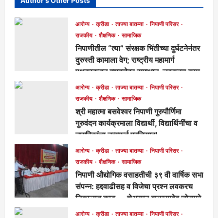
Author's Other Posts
आरोग्य
क्रीडा
ताज्या बातम्या
निपाणी परिसर
राजकीय
शैक्षणिक
सामाजिक
निपाणीतील “त्या” संरक्षक भिंतीच्या दुर्घटनेनंतर
दुरुस्ती कामाला वेग; राष्ट्रीय महामार्ग
पथकाकडून गुणवत्तेवर समाधान, लवकरच काम
पूर्ण होणार!
आरोग्य
क्रीडा
ताज्या बातम्या
निपाणी परिसर
मुख्य संपादक
23 hours ago
258
राजकीय
शैक्षणिक
सामाजिक
श्री महात्मा बसवेश्वर निपाणी गुरुपौर्णिमा
गुरुवंदन कार्यक्रमाला विद्यार्थी, विद्यार्थिनींचा व
नागरिकांचा उत्स्फूर्त प्रतिसाद!
मुख्य संपादक
4 days ago
116
आरोग्य
क्रीडा
ताज्या बातम्या
निपाणी परिसर
राजकीय
शैक्षणिक
सामाजिक
निपाणी औद्योगिक वसाहतीची ३९ वी वार्षिक सभा
संपन्न: हद्दवाढीसह व विजेचा प्रश्न लवकरच
निकालात काढू — चेअरमन बाळासाहेब जोरापुरे
मुख्य संपादक
4 days ago
167
आरोग्य
क्रीडा
ताज्या बातम्या
निपाणी परिसर