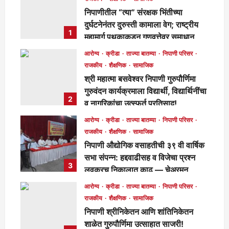
निपाणीतील “त्या” संरक्षक भिंतीच्या
दुर्घटनेनंतर दुरुस्ती कामाला वेग; राष्ट्रीय
1
महामार्ग पथकाकडून गुणवत्तेवर समाधान,
लवकरच काम पूर्ण होणार!
आरोग्य
क्रीडा
ताज्या बातम्या
निपाणी परिसर
मुख्य संपादक
23 hours ago
258
राजकीय
शैक्षणिक
सामाजिक
श्री महात्मा बसवेश्वर निपाणी गुरुपौर्णिमा
गुरुवंदन कार्यक्रमाला विद्यार्थी, विद्यार्थिनींचा
2
व नागरिकांचा उत्स्फूर्त प्रतिसाद!
मुख्य संपादक
4 days ago
116
आरोग्य
क्रीडा
ताज्या बातम्या
निपाणी परिसर
राजकीय
शैक्षणिक
सामाजिक
निपाणी औद्योगिक वसाहतीची ३९ वी वार्षिक
सभा संपन्न: हद्दवाढीसह व विजेचा प्रश्न
3
लवकरच निकालात काढू — चेअरमन
बाळासाहेब जोरापुरे
आरोग्य
क्रीडा
ताज्या बातम्या
निपाणी परिसर
मुख्य संपादक
4 days ago
167
राजकीय
शैक्षणिक
सामाजिक
निपाणी श्रीनिकेतन आणि शांतिनिकेतन
शाळेत गुरुपौर्णिमा उत्साहात साजरी!