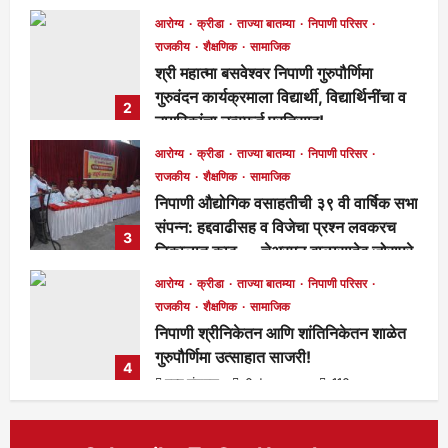
पूर्ण होणार!
आरोग्य
क्रीडा
ताज्या बातम्या
निपाणी परिसर
मुख्य संपादक
23 hours ago
258
राजकीय
शैक्षणिक
सामाजिक
श्री महात्मा बसवेश्वर निपाणी गुरुपौर्णिमा
गुरुवंदन कार्यक्रमाला विद्यार्थी, विद्यार्थिनींचा व
2
नागरिकांचा उत्स्फूर्त प्रतिसाद!
मुख्य संपादक
4 days ago
116
आरोग्य
क्रीडा
ताज्या बातम्या
निपाणी परिसर
राजकीय
शैक्षणिक
सामाजिक
निपाणी औद्योगिक वसाहतीची ३९ वी वार्षिक सभा
संपन्न: हद्दवाढीसह व विजेचा प्रश्न लवकरच
3
निकालात काढू — चेअरमन बाळासाहेब जोरापुरे
मुख्य संपादक
4 days ago
167
आरोग्य
क्रीडा
ताज्या बातम्या
निपाणी परिसर
राजकीय
शैक्षणिक
सामाजिक
निपाणी श्रीनिकेतन आणि शांतिनिकेतन शाळेत
गुरुपौर्णिमा उत्साहात साजरी!
4
मुख्य संपादक
6 days ago
116