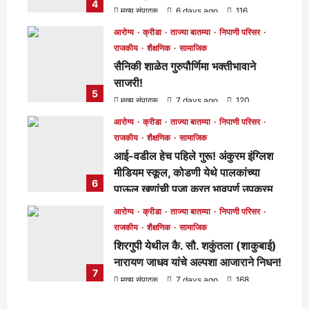
4
मुख्य संपादक
6 days ago
116
आरोग्य
क्रीडा
ताज्या बातम्या
निपाणी परिसर
राजकीय
शैक्षणिक
सामाजिक
सैनिकी शाळेत गुरुपौर्णिमा भक्तीभावाने
साजरी!
5
मुख्य संपादक
7 days ago
120
आरोग्य
क्रीडा
ताज्या बातम्या
निपाणी परिसर
राजकीय
शैक्षणिक
सामाजिक
आई-वडील हेच पहिले गुरू! अंकुरम इंग्लिश
मीडियम स्कूल, कोडणी येथे पालकांच्या
6
पाऊल खुणांची पूजा करत भावपूर्ण उपक्रम
साजरा!
आरोग्य
क्रीडा
ताज्या बातम्या
निपाणी परिसर
मुख्य संपादक
7 days ago
126
राजकीय
शैक्षणिक
सामाजिक
शिरगुपी येथील कै. सौ. शकुंतला (शाकुबाई)
नारायण जाधव यांचे अल्पशा आजाराने निधन!
7
मुख्य संपादक
7 days ago
168