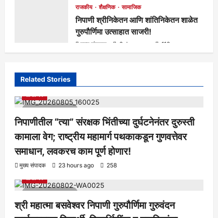
राजकीय
शैक्षणिक
सामाजिक
निपाणी श्रीनिकेतन आणि शांतिनिकेतन शाळेत
गुरुपौर्णिमा उत्साहात साजरी!
मुख्य संपादक
6 days ago
116
Related Stories
आरोग्य
क्रीडा
ताज्या बातम्या
निपाणी परिसर
राजकीय
शैक्षणिक
सामाजिक
1 minute read
निपाणीतील “त्या” संरक्षक भिंतीच्या दुर्घटनेनंतर दुरुस्ती
कामाला वेग; राष्ट्रीय महामार्ग पथकाकडून गुणवत्तेवर
समाधान, लवकरच काम पूर्ण होणार!
आरोग्य
क्रीडा
ताज्या बातम्या
निपाणी परिसर
राजकीय
शैक्षणिक
मुख्य संपादक
23 hours ago
258
सामाजिक
1 minute read
श्री महात्मा बसवेश्वर निपाणी गुरुपौर्णिमा गुरुवंदन