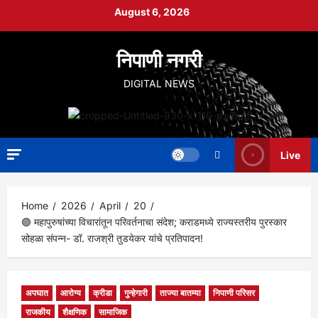
Skip
August 6, 2026
to
content
निपाणी नगरी
DIGITAL NEWS
Live
Home
2026
April
20
🟣 महापुरुषांच्या विचारांतून परिवर्तनाचा संदेश; कराडमध्ये राज्यस्तरीय पुरस्कार
सोहळा संपन्न- डॉ. राजश्री तुडयेकर यांचे प्रतिपादन!
अपघात
आरोग्य
क्रीडा
गुन्हेगारी
ताज्या बातम्या
निपाणी परिसर
राजकीय
शैक्षणिक
सामाजिक