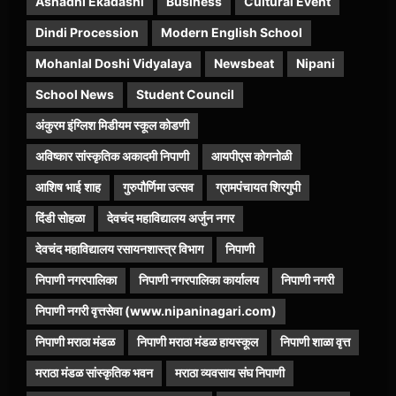
Ashadhi Ekadashi
Business
Cultural Event
Dindi Procession
Modern English School
Mohanlal Doshi Vidyalaya
Newsbeat
Nipani
School News
Student Council
अंकुरम इंग्लिश मिडीयम स्कूल कोडणी
अविष्कार सांस्कृतिक अकादमी निपाणी
आयपीएस कोगनोळी
आशिष भाई शाह
गुरुपौर्णिमा उत्सव
ग्रामपंचायत शिरगुपी
दिंडी सोहळा
देवचंद महाविद्यालय अर्जुन नगर
देवचंद महाविद्यालय रसायनशास्त्र विभाग
निपाणी
निपाणी नगरपालिका
निपाणी नगरपालिका कार्यालय
निपाणी नगरी
निपाणी नगरी वृत्तसेवा (www.nipaninagari.com)
निपाणी मराठा मंडळ
निपाणी मराठा मंडळ हायस्कूल
निपाणी शाळा वृत्त
मराठा मंडळ सांस्कृतिक भवन
मराठा व्यवसाय संघ निपाणी