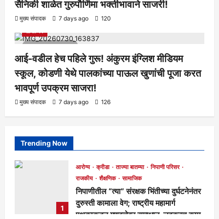
सैनिकी शाळेत गुरुपौर्णिमा भक्तीभावाने साजरी!
आरोग्य
क्रीडा
ताज्या बातम्या
निपाणी परिसर
राजकीय
शैक्षणिक
मुख्य संपादक
7 days ago
120
सामाजिक
1 minute read
आई-वडील हेच पहिले गुरू! अंकुरम इंग्लिश मीडियम
स्कूल, कोडणी येथे पालकांच्या पाऊल खुणांची पूजा करत
भावपूर्ण उपक्रम साजरा!
मुख्य संपादक
7 days ago
126
Trending Now
आरोग्य
क्रीडा
ताज्या बातम्या
निपाणी परिसर
राजकीय
शैक्षणिक
सामाजिक
निपाणीतील “त्या” संरक्षक भिंतीच्या दुर्घटनेनंतर
दुरुस्ती कामाला वेग; राष्ट्रीय महामार्ग
1
पथकाकडून गुणवत्तेवर समाधान, लवकरच काम