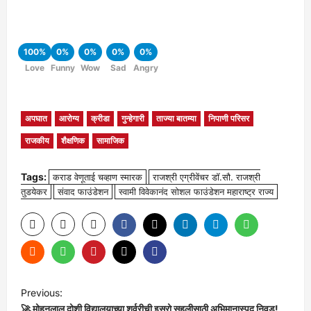
100%
0%
0%
0%
0%
Love
Funny
Wow
Sad
Angry
अपघात
आरोग्य
क्रीडा
गुन्हेगारी
ताज्या बातम्या
निपाणी परिसर
राजकीय
शैक्षणिक
सामाजिक
Tags:
कराड वेणूताई चव्हाण स्मारक
राजश्री एग्रीवेंचर डॉ.सौ. राजश्री
तुडयेकर
संवाद फाउंडेशन
स्वामी विवेकानंद सोशल फाउंडेशन महाराष्ट्र राज्य
P
Previous:
🚀 मोहनलाल दोशी विद्यालयाच्या शर्वरीची इस्रो सहलीसाठी अभिमानास्पद निवड!