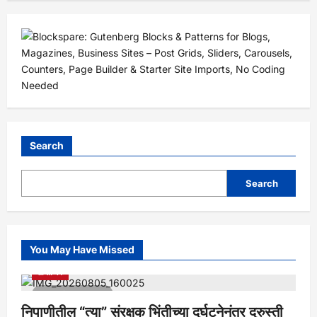
Search
Search
You May Have Missed
आरोग्य
क्रीडा
ताज्या बातम्या
निपाणी परिसर
राजकीय
शैक्षणिक
सामाजिक
1 minute read
निपाणीतील “त्या” संरक्षक भिंतीच्या दुर्घटनेनंतर दुरुस्ती