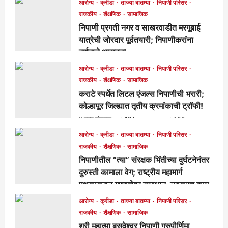
आरोग्य
क्रीडा
ताज्या बातम्या
निपाणी परिसर
राजकीय
शैक्षणिक
सामाजिक
निपाणी प्रगती नगर व साखरवाडीत मरगूबाई
यात्रेची जोरदार पूर्वतयारी; निपाणीकरांना
दर्शनाचे आवाहन!
मुख्य संपादक
18 hours ago
87
आरोग्य
क्रीडा
ताज्या बातम्या
निपाणी परिसर
राजकीय
शैक्षणिक
सामाजिक
कराटे स्पर्धेत लिटल एंजल्स निपाणीची भरारी;
कोल्हापूर जिल्ह्यात तृतीय क्रमांकाची ट्रॉफी!
मुख्य संपादक
19 hours ago
102
आरोग्य
क्रीडा
ताज्या बातम्या
निपाणी परिसर
राजकीय
शैक्षणिक
सामाजिक
निपाणीतील “त्या” संरक्षक भिंतीच्या दुर्घटनेनंतर
दुरुस्ती कामाला वेग; राष्ट्रीय महामार्ग
पथकाकडून गुणवत्तेवर समाधान, लवकरच काम
पूर्ण होणार!
आरोग्य
क्रीडा
ताज्या बातम्या
निपाणी परिसर
मुख्य संपादक
2 days ago
286
राजकीय
शैक्षणिक
सामाजिक
श्री महात्मा बसवेश्वर निपाणी गुरुपौर्णिमा