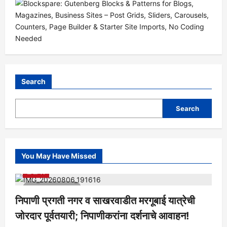
Search
Search
You May Have Missed
आरोग्य
क्रीडा
ताज्या बातम्या
निपाणी परिसर
राजकीय
शैक्षणिक
सामाजिक
1 minute read
निपाणी प्रगती नगर व साखरवाडीत मरगूबाई यात्रेची
जोरदार पूर्वतयारी; निपाणीकरांना दर्शनाचे आवाहन!