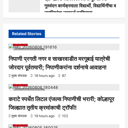
गुरुवंदन कार्यक्रमाला विद्यार्थी, विद्यार्थिनींचा व
नागरिकांचा उत्स्फूर्त प्रतिसाद!
मुख्य संपादक
5 days ago
131
Related Stories
आरोग्य
क्रीडा
ताज्या बातम्या
निपाणी परिसर
राजकीय
शैक्षणिक
सामाजिक
1 minute read
निपाणी प्रगती नगर व साखरवाडीत मरगूबाई यात्रेची
जोरदार पूर्वतयारी; निपाणीकरांना दर्शनाचे आवाहन!
आरोग्य
क्रीडा
ताज्या बातम्या
निपाणी परिसर
राजकीय
शैक्षणिक
मुख्य संपादक
18 hours ago
87
सामाजिक
1 minute read
कराटे स्पर्धेत लिटल एंजल्स निपाणीची भरारी; कोल्हापूर
जिल्ह्यात तृतीय क्रमांकाची ट्रॉफी!
आरोग्य
क्रीडा
ताज्या बातम्या
निपाणी परिसर
राजकीय
शैक्षणिक
मुख्य संपादक
19 hours ago
102
सामाजिक