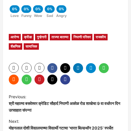
0%
0%
0%
0%
0%
Love
Funny
Wow
Sad
Angry
आरोग्य
क्रीडा
गुन्हेगारी
ताज्या बातम्या
निपाणी परिसर
राजकीय
शैक्षणिक
सामाजिक
P
Previous:
श्री महात्मा बसवेश्वर क्रेडिट सौहार्द निपाणी अकोळ रोड शाखेचा 9 वा वर्धापन दिन
o
उत्साहात संपन्न!
s
Next:
मोहनलाल दोशी विद्यालयाच्या विद्यार्थी गटाचा ‘भारत बिल्डथॉन 2025’ स्पर्धेत