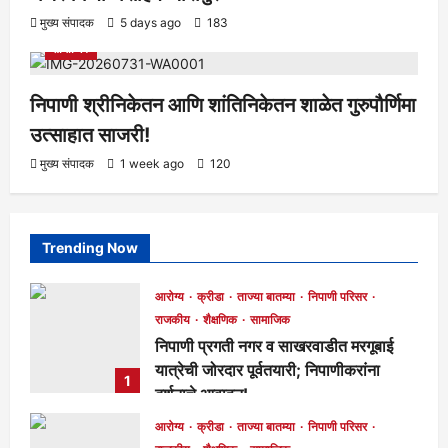
आरोग्य
क्रीडा
ताज्या बातम्या
निपाणी परिसर
राजकीय
शैक्षणिक
मुख्य संपादक
5 days ago
183
सामाजिक
निपाणी श्रीनिकेतन आणि शांतिनिकेतन शाळेत गुरुपौर्णिमा
उत्साहात साजरी!
मुख्य संपादक
1 week ago
120
Trending Now
आरोग्य
क्रीडा
ताज्या बातम्या
निपाणी परिसर
राजकीय
शैक्षणिक
सामाजिक
निपाणी प्रगती नगर व साखरवाडीत मरगूबाई
यात्रेची जोरदार पूर्वतयारी; निपाणीकरांना
1
दर्शनाचे आवाहन!
मुख्य संपादक
18 hours ago
87
आरोग्य
क्रीडा
ताज्या बातम्या
निपाणी परिसर