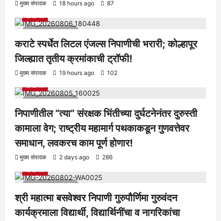
आरोग्य
क्रीडा
ताज्या बातम्या
निपाणी परिसर
राजकीय
शैक्षणिक
मुख्य संपादक
18 hours ago
87
सामाजिक
1 minute read
कराटे स्पर्धेत लिटल एंजल्स निपाणीची भरारी; कोल्हापूर
जिल्ह्यात तृतीय क्रमांकाची ट्रॉफी!
आरोग्य
क्रीडा
ताज्या बातम्या
निपाणी परिसर
राजकीय
शैक्षणिक
मुख्य संपादक
19 hours ago
102
सामाजिक
1 minute read
निपाणीतील “त्या” संरक्षक भिंतीच्या दुर्घटनेनंतर दुरुस्ती
कामाला वेग; राष्ट्रीय महामार्ग पथकाकडून गुणवत्तेवर
समाधान, लवकरच काम पूर्ण होणार!
आरोग्य
क्रीडा
ताज्या बातम्या
निपाणी परिसर
राजकीय
शैक्षणिक
मुख्य संपादक
2 days ago
286
सामाजिक
1 minute read
श्री महात्मा बसवेश्वर निपाणी गुरुपौर्णिमा गुरुवंदन
कार्यक्रमाला विद्यार्थी, विद्यार्थिनींचा व नागरिकांचा