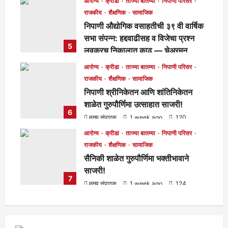
आरोग्य
क्रीडा
ताज्या बातम्या
निपाणी परिसर
राजकीय
शैक्षणिक
सामाजिक
निपाणी औद्योगिक वसाहतीची ३९ वी वार्षिक
सभा संपन्न: हद्दवाढीसह व विजेचा प्रश्न
5
लवकरच निकालात काढू — चेअरमन
बाळासाहेब जोरापुरे
आरोग्य
क्रीडा
ताज्या बातम्या
निपाणी परिसर
मुख्य संपादक
5 days ago
183
राजकीय
शैक्षणिक
सामाजिक
निपाणी श्रीनिकेतन आणि शांतिनिकेतन
शाळेत गुरुपौर्णिमा उत्साहात साजरी!
6
मुख्य संपादक
1 week ago
120
आरोग्य
क्रीडा
ताज्या बातम्या
निपाणी परिसर
राजकीय
शैक्षणिक
सामाजिक
सैनिकी शाळेत गुरुपौर्णिमा भक्तीभावाने
साजरी!
7
मुख्य संपादक
1 week ago
124