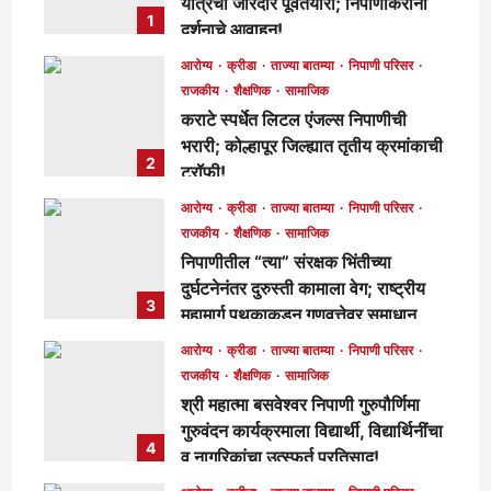
यात्रेची जोरदार पूर्वतयारी; निपाणीकरांना
1
दर्शनाचे आवाहन!
मुख्य संपादक
18 hours ago
87
आरोग्य
क्रीडा
ताज्या बातम्या
निपाणी परिसर
राजकीय
शैक्षणिक
सामाजिक
कराटे स्पर्धेत लिटल एंजल्स निपाणीची
भरारी; कोल्हापूर जिल्ह्यात तृतीय क्रमांकाची
2
ट्रॉफी!
मुख्य संपादक
19 hours ago
102
आरोग्य
क्रीडा
ताज्या बातम्या
निपाणी परिसर
राजकीय
शैक्षणिक
सामाजिक
निपाणीतील “त्या” संरक्षक भिंतीच्या
दुर्घटनेनंतर दुरुस्ती कामाला वेग; राष्ट्रीय
3
महामार्ग पथकाकडून गुणवत्तेवर समाधान,
लवकरच काम पूर्ण होणार!
आरोग्य
क्रीडा
ताज्या बातम्या
निपाणी परिसर
मुख्य संपादक
2 days ago
286
राजकीय
शैक्षणिक
सामाजिक
श्री महात्मा बसवेश्वर निपाणी गुरुपौर्णिमा
गुरुवंदन कार्यक्रमाला विद्यार्थी, विद्यार्थिनींचा
4
व नागरिकांचा उत्स्फूर्त प्रतिसाद!
मुख्य संपादक
5 days ago
131