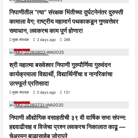
1 minute read
निपाणीतील “त्या” संरक्षक भिंतीच्या दुर्घटनेनंतर दुरुस्ती
कामाला वेग; राष्ट्रीय महामार्ग पथकाकडून गुणवत्तेवर
समाधान, लवकरच काम पूर्ण होणार!
आरोग्य
क्रीडा
ताज्या बातम्या
निपाणी परिसर
राजकीय
शैक्षणिक
मुख्य संपादक
2 days ago
286
सामाजिक
1 minute read
श्री महात्मा बसवेश्वर निपाणी गुरुपौर्णिमा गुरुवंदन
कार्यक्रमाला विद्यार्थी, विद्यार्थिनींचा व नागरिकांचा
उत्स्फूर्त प्रतिसाद!
आरोग्य
क्रीडा
ताज्या बातम्या
निपाणी परिसर
राजकीय
शैक्षणिक
मुख्य संपादक
5 days ago
131
सामाजिक
1 minute read
निपाणी औद्योगिक वसाहतीची ३९ वी वार्षिक सभा संपन्न:
हद्दवाढीसह व विजेचा प्रश्न लवकरच निकालात काढू —
चेअरमन बाळासाहेब जोरापुरे