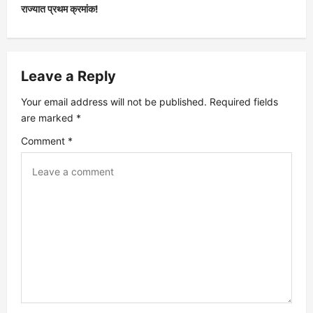
t
राज्यात प्रथम क्रमांक!
n
a
Leave a Reply
v
Your email address will not be published.
Required fields
are marked
*
i
Comment
*
g
a
t
i
o