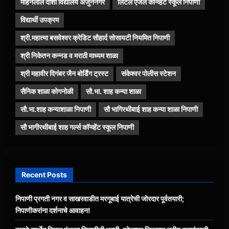
मोहनलाल दोशी विद्यालय अर्जुननगर
लिटल एंजल कॉन्व्हेंट स्कूल निपाणी
विद्यार्थी उपक्रम
श्री.महात्मा बसवेश्वर क्रेडिट सौहार्द सोसायटी नियमित निपाणी
श्री निकेतन कन्नड व मराठी माध्यम शाळा
श्री महावीर दिगंबर जैन बोर्डिंग ट्रस्ट
संकेश्वर पोलीस स्टेशन
सैनिक शाळा कोगनोळी
सौ.भा. शाह कन्या शाळा
सौ.भा.शाह कन्याशाळा निपाणी
सौ भागिरथीबाई शाह कन्या शाळा निपाणी
सौ भागीरथीबाई शाह गर्ल्स कॉन्व्हेंट स्कूल निपाणी
Recent Posts
निपाणी प्रगती नगर व साखरवाडीत मरगूबाई यात्रेची जोरदार पूर्वतयारी;
निपाणीकरांना दर्शनाचे आवाहन!