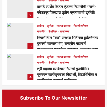
राजकीय
शैक्षणिक
सामाजिक
कराटे स्पर्धेत लिटल एंजल्स निपाणीची भरारी;
कोल्हापूर जिल्ह्यात तृतीय क्रमांकाची ट्रॉफी!
2
मुख्य संपादक
19 hours ago
102
आरोग्य
क्रीडा
ताज्या बातम्या
निपाणी परिसर
राजकीय
शैक्षणिक
सामाजिक
निपाणीतील “त्या” संरक्षक भिंतीच्या दुर्घटनेनंतर
दुरुस्ती कामाला वेग; राष्ट्रीय महामार्ग
3
पथकाकडून गुणवत्तेवर समाधान, लवकरच काम
पूर्ण होणार!
आरोग्य
क्रीडा
ताज्या बातम्या
निपाणी परिसर
मुख्य संपादक
2 days ago
286
राजकीय
शैक्षणिक
सामाजिक
श्री महात्मा बसवेश्वर निपाणी गुरुपौर्णिमा
गुरुवंदन कार्यक्रमाला विद्यार्थी, विद्यार्थिनींचा व
4
नागरिकांचा उत्स्फूर्त प्रतिसाद!
मुख्य संपादक
5 days ago
131
Subscribe To Our Newsletter