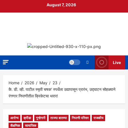
Skip
August 7, 2026
to
content
निपाणी नगरी
DIGITAL NEWS
Live
Home
2026
May
23
कै. डी. व्ही. पाटील स्मृती चषक’ स्पर्धेला उद्यापासून प्रारंभ, उद्घाटन सोहळ्याने
रंगणार निपाणीतील क्रिकेटचा थरार!
आरोग्य
क्रीडा
गुन्हेगारी
ताज्या बातम्या
निपाणी परिसर
राजकीय
शैक्षणिक
सामाजिक