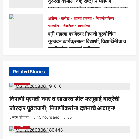
दुरुस्ती कामाला वेग; राष्ट्रीय महामार्ग
पथकाकडून गुणवत्तेवर समाधान, लवकरच काम
पूर्ण होणार!
आरोग्य
क्रीडा
ताज्या बातम्या
निपाणी परिसर
मुख्य संपादक
2 days ago
283
राजकीय
शैक्षणिक
सामाजिक
श्री महात्मा बसवेश्वर निपाणी गुरुपौर्णिमा
गुरुवंदन कार्यक्रमाला विद्यार्थी, विद्यार्थिनींचा व
नागरिकांचा उत्स्फूर्त प्रतिसाद!
मुख्य संपादक
5 days ago
130
Related Stories
आरोग्य
क्रीडा
ताज्या बातम्या
निपाणी परिसर
राजकीय
शैक्षणिक
सामाजिक
1 minute read
निपाणी प्रगती नगर व साखरवाडीत मरगूबाई यात्रेची
जोरदार पूर्वतयारी; निपाणीकरांना दर्शनाचे आवाहन!
आरोग्य
क्रीडा
ताज्या बातम्या
निपाणी परिसर
राजकीय
शैक्षणिक
मुख्य संपादक
15 hours ago
85
सामाजिक
1 minute read