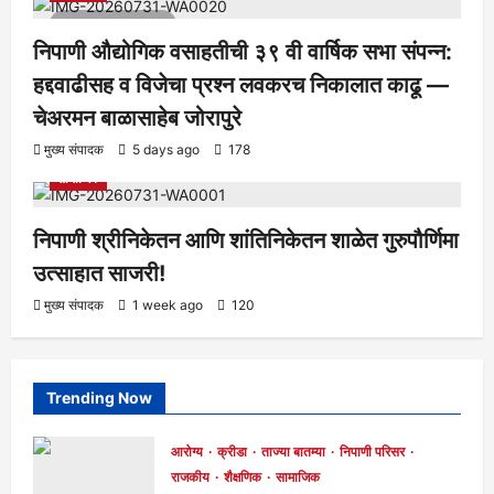
1 minute read
निपाणी औद्योगिक वसाहतीची ३९ वी वार्षिक सभा संपन्न:
हद्दवाढीसह व विजेचा प्रश्न लवकरच निकालात काढू —
चेअरमन बाळासाहेब जोरापुरे
आरोग्य
क्रीडा
ताज्या बातम्या
निपाणी परिसर
राजकीय
शैक्षणिक
मुख्य संपादक
5 days ago
178
सामाजिक
निपाणी श्रीनिकेतन आणि शांतिनिकेतन शाळेत गुरुपौर्णिमा
उत्साहात साजरी!
मुख्य संपादक
1 week ago
120
Trending Now
आरोग्य
क्रीडा
ताज्या बातम्या
निपाणी परिसर
राजकीय
शैक्षणिक
सामाजिक