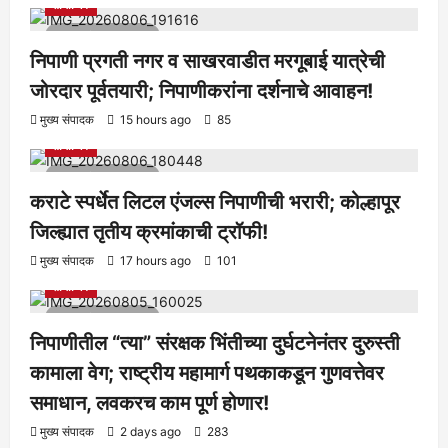
सामाजिक
1 minute read
निपाणी प्रगती नगर व साखरवाडीत मरगूबाई यात्रेची
जोरदार पूर्वतयारी; निपाणीकरांना दर्शनाचे आवाहन!
आरोग्य
क्रीडा
ताज्या बातम्या
निपाणी परिसर
राजकीय
शैक्षणिक
मुख्य संपादक
15 hours ago
85
सामाजिक
1 minute read
कराटे स्पर्धेत लिटल एंजल्स निपाणीची भरारी; कोल्हापूर
जिल्ह्यात तृतीय क्रमांकाची ट्रॉफी!
आरोग्य
क्रीडा
ताज्या बातम्या
निपाणी परिसर
राजकीय
शैक्षणिक
मुख्य संपादक
17 hours ago
101
सामाजिक
1 minute read
निपाणीतील “त्या” संरक्षक भिंतीच्या दुर्घटनेनंतर दुरुस्ती
कामाला वेग; राष्ट्रीय महामार्ग पथकाकडून गुणवत्तेवर
समाधान, लवकरच काम पूर्ण होणार!
आरोग्य
क्रीडा
ताज्या बातम्या
निपाणी परिसर
राजकीय
शैक्षणिक
मुख्य संपादक
2 days ago
283