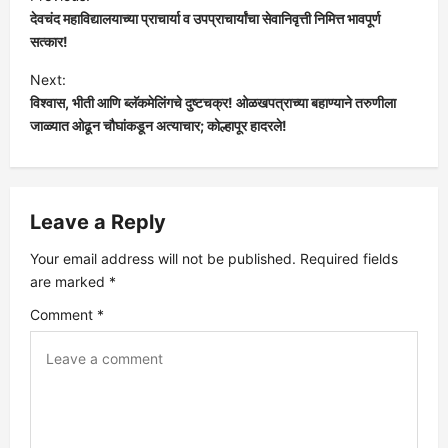
देवचंद महाविद्यालयाच्या प्राचार्या व उपप्राचार्यांचा सेवानिवृत्ती निमित्त भावपूर्ण
o
सत्कार!
s
Next:
विश्वास, भीती आणि ब्लॅकमेलिंगचे दुष्टचक्र! ओळखपत्राच्या बहाण्याने तरुणीला
t
जाळ्यात ओढून चौघांकडून अत्याचार; कोल्हापूर हादरले!
n
a
Leave a Reply
v
Your email address will not be published.
Required fields
are marked
*
i
Comment
*
g
a
t