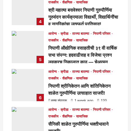
मुख्य संपादक
2 days ago
283
राजकीय
शैक्षणिक
सामाजिक
श्री महात्मा बसवेश्वर निपाणी गुरुपौर्णिमा
गुरुवंदन कार्यक्रमाला विद्यार्थी, विद्यार्थिनींचा
4
व नागरिकांचा उत्स्फूर्त प्रतिसाद!
मुख्य संपादक
5 days ago
130
आरोग्य
क्रीडा
ताज्या बातम्या
निपाणी परिसर
राजकीय
शैक्षणिक
सामाजिक
निपाणी औद्योगिक वसाहतीची ३९ वी वार्षिक
सभा संपन्न: हद्दवाढीसह व विजेचा प्रश्न
5
लवकरच निकालात काढू — चेअरमन
बाळासाहेब जोरापुरे
आरोग्य
क्रीडा
ताज्या बातम्या
निपाणी परिसर
मुख्य संपादक
5 days ago
178
राजकीय
शैक्षणिक
सामाजिक
निपाणी श्रीनिकेतन आणि शांतिनिकेतन
शाळेत गुरुपौर्णिमा उत्साहात साजरी!
6
मुख्य संपादक
1 week ago
120
आरोग्य
क्रीडा
ताज्या बातम्या
निपाणी परिसर
राजकीय
शैक्षणिक
सामाजिक
सैनिकी शाळेत गुरुपौर्णिमा भक्तीभावाने
साजरी!