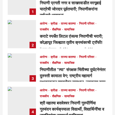
निपाणी प्रगती नगर व साखरवाडीत मरगूबाई
यात्रेची जोरदार पूर्वतयारी; निपाणीकरांना
1
दर्शनाचे आवाहन!
मुख्य संपादक
15 hours ago
85
आरोग्य
क्रीडा
ताज्या बातम्या
निपाणी परिसर
राजकीय
शैक्षणिक
सामाजिक
कराटे स्पर्धेत लिटल एंजल्स निपाणीची भरारी;
कोल्हापूर जिल्ह्यात तृतीय क्रमांकाची ट्रॉफी!
2
मुख्य संपादक
17 hours ago
101
आरोग्य
क्रीडा
ताज्या बातम्या
निपाणी परिसर
राजकीय
शैक्षणिक
सामाजिक
निपाणीतील “त्या” संरक्षक भिंतीच्या दुर्घटनेनंतर
दुरुस्ती कामाला वेग; राष्ट्रीय महामार्ग
3
पथकाकडून गुणवत्तेवर समाधान, लवकरच काम
पूर्ण होणार!
आरोग्य
क्रीडा
ताज्या बातम्या
निपाणी परिसर
मुख्य संपादक
2 days ago
283
राजकीय
शैक्षणिक
सामाजिक
श्री महात्मा बसवेश्वर निपाणी गुरुपौर्णिमा
गुरुवंदन कार्यक्रमाला विद्यार्थी, विद्यार्थिनींचा व
4