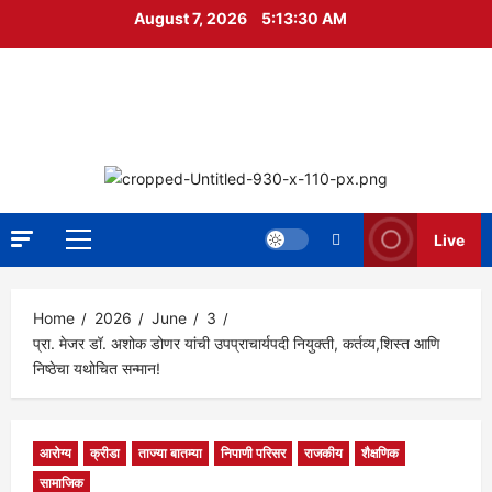
Skip
August 7, 2026
5:13:31 AM
to
content
निपाणी नगरी
DIGITAL NEWS
Live
Primary
Menu
Home
2026
June
3
प्रा. मेजर डॉ. अशोक डोणर यांची उपप्राचार्यपदी नियुक्ती, कर्तव्य,शिस्त आणि
निष्ठेचा यथोचित सन्मान!
आरोग्य
क्रीडा
ताज्या बातम्या
निपाणी परिसर
राजकीय
शैक्षणिक
सामाजिक