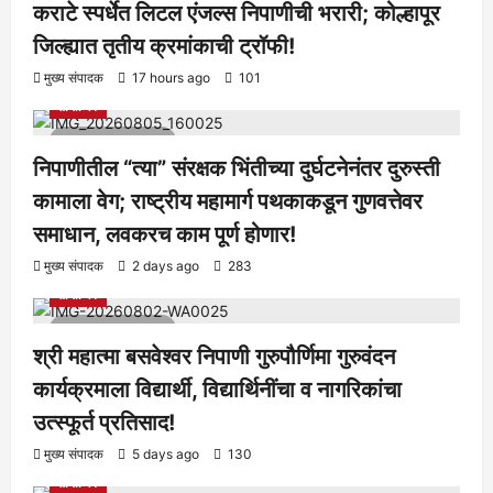
कराटे स्पर्धेत लिटल एंजल्स निपाणीची भरारी; कोल्हापूर
जिल्ह्यात तृतीय क्रमांकाची ट्रॉफी!
आरोग्य
क्रीडा
ताज्या बातम्या
निपाणी परिसर
राजकीय
शैक्षणिक
मुख्य संपादक
17 hours ago
101
सामाजिक
1 minute read
निपाणीतील “त्या” संरक्षक भिंतीच्या दुर्घटनेनंतर दुरुस्ती
कामाला वेग; राष्ट्रीय महामार्ग पथकाकडून गुणवत्तेवर
समाधान, लवकरच काम पूर्ण होणार!
आरोग्य
क्रीडा
ताज्या बातम्या
निपाणी परिसर
राजकीय
शैक्षणिक
मुख्य संपादक
2 days ago
283
सामाजिक
1 minute read
श्री महात्मा बसवेश्वर निपाणी गुरुपौर्णिमा गुरुवंदन
कार्यक्रमाला विद्यार्थी, विद्यार्थिनींचा व नागरिकांचा
उत्स्फूर्त प्रतिसाद!
आरोग्य
क्रीडा
ताज्या बातम्या
निपाणी परिसर
राजकीय
शैक्षणिक
मुख्य संपादक
5 days ago
130
सामाजिक