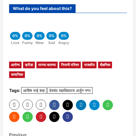
What do you feel about this?
0%
0%
0%
0%
0%
Love
Funny
Wow
Sad
Angry
आरोग्य
क्रीडा
ताज्या बातम्या
निपाणी परिसर
राजकीय
शैक्षणिक
सामाजिक
Tags:
आशिष भाई शाह
देवचंद महाविद्यालय अर्जुन नगर
P
Previous: