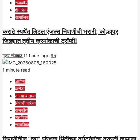
राजकीय
शैक्षणिक
सामाजिक
कराटे स्पर्धेत लिटल एंजल्स निपाणीची भरारी; कोल्हापूर
जिल्ह्यात तृतीय क्रमांकाची ट्रॉफी!
मुख्य संपादक
11 hours ago
95
1 minute read
आरोग्य
क्रीडा
ताज्या बातम्या
निपाणी परिसर
राजकीय
शैक्षणिक
सामाजिक
निपाणीतील “त्या” संरक्षक भिंतीच्या दुर्घटनेनंतर दुरुस्ती कामाला