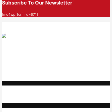
Subscribe To Our Newsletter
[mc4wp_form id=671]
AF themes
We mainly focus on quality code and elegant design with
incredible support. Our
WordPress themes and plugins
empower
you to create an elegant, professional, and easy-to-maintain
website in no time at all.
Categories
अपघात
आरोग्य
क्रीडा
गुन्हेगारी
ताज्या बातम्या
निपाणी परिसर
राजकीय
शैक्षणिक
सामाजिक