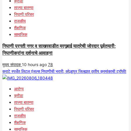
क्रीडा
ताज्या बातम्या
निपाणी परिसर
राजकीय
शैक्षणिक
सामाजिक
निपाणी प्रगती नगर व साखरवाडीत मरगूबाई यात्रेची जोरदार पूर्वतयारी;
निपाणीकरांना दर्शनाचे आवाहन!
मुख्य संपादक
10 hours ago
78
कराटे स्पर्धेत लिटल एंजल्स निपाणीची भरारी; कोल्हापूर जिल्ह्यात तृतीय क्रमांकाची ट्रॉफी!
आरोग्य
क्रीडा
ताज्या बातम्या
निपाणी परिसर
राजकीय
शैक्षणिक
सामाजिक