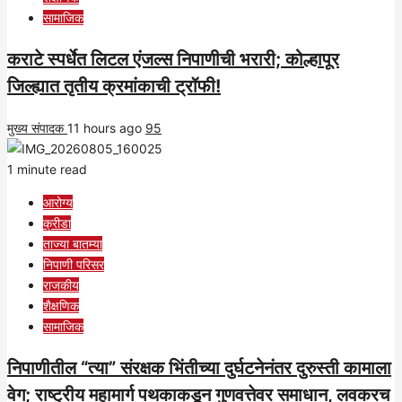
सामाजिक
कराटे स्पर्धेत लिटल एंजल्स निपाणीची भरारी; कोल्हापूर
जिल्ह्यात तृतीय क्रमांकाची ट्रॉफी!
मुख्य संपादक
11 hours ago
95
1 minute read
आरोग्य
क्रीडा
ताज्या बातम्या
निपाणी परिसर
राजकीय
शैक्षणिक
सामाजिक
निपाणीतील “त्या” संरक्षक भिंतीच्या दुर्घटनेनंतर दुरुस्ती कामाला
वेग; राष्ट्रीय महामार्ग पथकाकडून गुणवत्तेवर समाधान, लवकरच