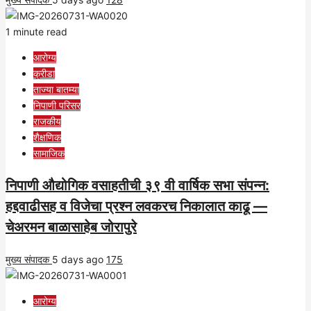
1 minute read
आरोग्य
क्रीडा
ताज्या बातम्या
निपाणी परिसर
राजकीय
शैक्षणिक
सामाजिक
निपाणी औद्योगिक वसाहतीची ३९ वी वार्षिक सभा संपन्न:
हद्दवाढीसह व विजेचा प्रश्न लवकरच निकालात काढू —
चेअरमन बाळासाहेब जोरापुरे
मुख्य संपादक
5 days ago
175
आरोग्य