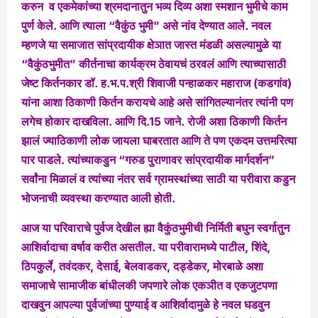
करुन व एकमेकांच्या श्रमदानातुन भव्य दिव्य अशा स्मशान भुमीचे काम
पुर्ण केले. आणि त्याला “वैकुंठ भुमी” असे नांव देण्यात आले. नवल
म्हणजे या समाजात सांप्रदायीक क्षेञात जास्त मंडळी असल्यामुळे या
“वैकुंठभुमीत” कीर्तनाचा कार्यक्रम ठेवायचं ठरवलं आणि त्याच्यासाठी
जेष्ट किर्तनकार डॉ. ह.भ.प.श्री शिवाजी पन्हाळकर महाराज (कडगांव)
यांना आशा ठिकाणी किर्तन करायचे आहे असे सांगितल्यानंतर त्यांनी पण
लगेच होकार दाखविला. आणि दि.15 जाने. रोजी अशा ठिकाणी किर्तन
झालं ज्याठिकाणी लोक जायला घाबरतात आणि ते पण एकदम उत्तमरित्या
पार पाडले. त्यांच्याकडुन “गरुड पुराणावर सांप्रदायीक मार्गदर्शन”
सर्वांना मिळालं व त्यांच्या नंतर सर्व ग्रामस्थांच्या साठी या परीवारा कडुन
भोजनाची व्यवस्था करण्यात आली होती.
आज या परिवाराचे पुर्वज देखील ह्या वैकुंठभुमीची निर्मिती बघुन स्वर्गातुन
आशिर्वादाचा वर्षाव करीत असतील. या परीवारामध्ये पाटील, शिंदे,
ठिपकुर्ले, तवंदकर, देसाई, बेलवाडकर, दड्डेकर, मोरबाळे अशा
समाजाचे सामाजीक बांधीलकी जपणारे लोक एकञीत व एकजुटपणा
दाखवुन आपल्या पुर्वजांच्या पुण्याई व आशिर्वादामुळे हे नवल घडवुन