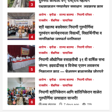
दुरुस्ती कामाला वेग; राष्ट्रीय महामार्ग
3
पथकाकडून गुणवत्तेवर समाधान, लवकरच काम
पूर्ण होणार!
आरोग्य
क्रीडा
ताज्या बातम्या
निपाणी परिसर
मुख्य संपादक
1 day ago
276
राजकीय
शैक्षणिक
सामाजिक
श्री महात्मा बसवेश्वर निपाणी गुरुपौर्णिमा
गुरुवंदन कार्यक्रमाला विद्यार्थी, विद्यार्थिनींचा व
4
नागरिकांचा उत्स्फूर्त प्रतिसाद!
मुख्य संपादक
5 days ago
124
आरोग्य
क्रीडा
ताज्या बातम्या
निपाणी परिसर
राजकीय
शैक्षणिक
सामाजिक
निपाणी औद्योगिक वसाहतीची ३९ वी वार्षिक सभा
संपन्न: हद्दवाढीसह व विजेचा प्रश्न लवकरच
5
निकालात काढू — चेअरमन बाळासाहेब जोरापुरे
मुख्य संपादक
5 days ago
173
आरोग्य
क्रीडा
ताज्या बातम्या
निपाणी परिसर
राजकीय
शैक्षणिक
सामाजिक
निपाणी श्रीनिकेतन आणि शांतिनिकेतन शाळेत
गुरुपौर्णिमा उत्साहात साजरी!
6
मुख्य संपादक
7 days ago
119