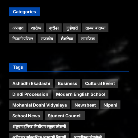
Categories
अपघात
आरोग्य
क्रीडा
गुन्हेगारी
ताज्या बातम्या
निपाणी परिसर
राजकीय
शैक्षणिक
सामाजिक
Tags
Ashadhi Ekadashi
Business
Cultural Event
Dindi Procession
Modern English School
Mohanlal Doshi Vidyalaya
Newsbeat
Nipani
School News
Student Council
अंकुरम इंग्लिश मिडीयम स्कूल कोडणी
अविष्कार सांस्कृतिक अकादमी निपाणी
आयपीएस कोगनोळी