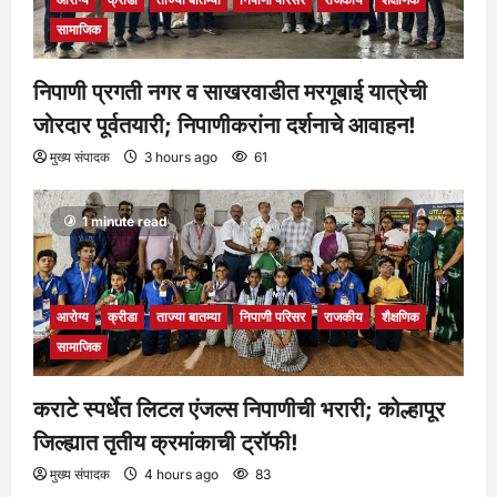
आरोग्य
क्रीडा
ताज्या बातम्या
निपाणी परिसर
सामाजिक
राजकीय
शैक्षणिक
सामाजिक
सैनिकी शाळेत गुरुपौर्णिमा भक्तीभावाने साजरी!
निपाणी प्रगती नगर व साखरवाडीत मरगूबाई यात्रेची
मुख्य संपादक
1 week ago
122
7
जोरदार पूर्वतयारी; निपाणीकरांना दर्शनाचे आवाहन!
मुख्य संपादक
3 hours ago
61
1 minute read
आरोग्य
क्रीडा
ताज्या बातम्या
निपाणी परिसर
राजकीय
शैक्षणिक
सामाजिक
कराटे स्पर्धेत लिटल एंजल्स निपाणीची भरारी; कोल्हापूर
जिल्ह्यात तृतीय क्रमांकाची ट्रॉफी!
मुख्य संपादक
4 hours ago
83