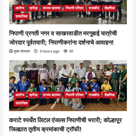
आरोग्य
क्रीडा
ताज्या बातम्या
निपाणी परिसर
राजकीय
शैक्षणिक
सामाजिक
निपाणी प्रगती नगर व साखरवाडीत मरगूबाई यात्रेची
जोरदार पूर्वतयारी; निपाणीकरांना दर्शनाचे आवाहन!
मुख्य संपादक
3 hours ago
61
1 minute read
आरोग्य
क्रीडा
ताज्या बातम्या
निपाणी परिसर
राजकीय
शैक्षणिक
सामाजिक
कराटे स्पर्धेत लिटल एंजल्स निपाणीची भरारी; कोल्हापूर
जिल्ह्यात तृतीय क्रमांकाची ट्रॉफी!