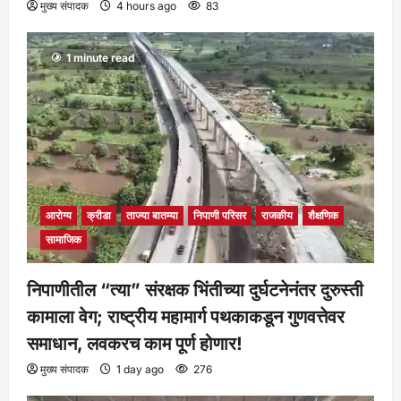
मुख्य संपादक
4 hours ago
83
1 minute read
आरोग्य
क्रीडा
ताज्या बातम्या
निपाणी परिसर
राजकीय
शैक्षणिक
सामाजिक
निपाणीतील “त्या” संरक्षक भिंतीच्या दुर्घटनेनंतर दुरुस्ती
कामाला वेग; राष्ट्रीय महामार्ग पथकाकडून गुणवत्तेवर
समाधान, लवकरच काम पूर्ण होणार!
मुख्य संपादक
1 day ago
276