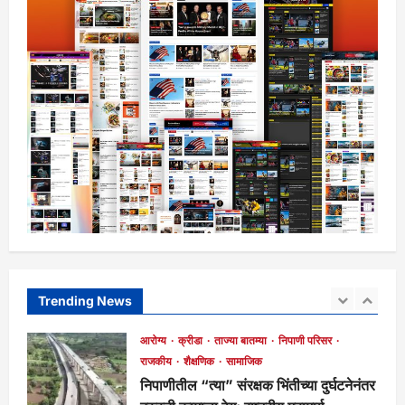
राजकीय
शैक्षणिक
सामाजिक
सैनिकी शाळेत गुरुपौर्णिमा भक्तीभावाने साजरी!
मुख्य संपादक
1 week ago
122
7
आरोग्य
क्रीडा
ताज्या बातम्या
निपाणी परिसर
राजकीय
शैक्षणिक
सामाजिक
निपाणी प्रगती नगर व साखरवाडीत मरगूबाई
यात्रेची जोरदार पूर्वतयारी; निपाणीकरांना
1
दर्शनाचे आवाहन!
मुख्य संपादक
3 hours ago
61
आरोग्य
क्रीडा
ताज्या बातम्या
निपाणी परिसर
राजकीय
शैक्षणिक
सामाजिक
कराटे स्पर्धेत लिटल एंजल्स निपाणीची भरारी;
कोल्हापूर जिल्ह्यात तृतीय क्रमांकाची ट्रॉफी!
Trending News
2
मुख्य संपादक
4 hours ago
83
आरोग्य
क्रीडा
ताज्या बातम्या
निपाणी परिसर
राजकीय
शैक्षणिक
सामाजिक
निपाणीतील “त्या” संरक्षक भिंतीच्या दुर्घटनेनंतर