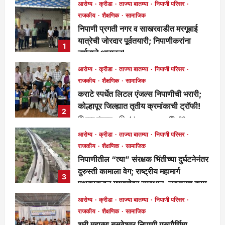
आरोग्य
क्रीडा
ताज्या बातम्या
निपाणी परिसर
राजकीय
शैक्षणिक
सामाजिक
निपाणी प्रगती नगर व साखरवाडीत मरगूबाई
यात्रेची जोरदार पूर्वतयारी; निपाणीकरांना
1
दर्शनाचे आवाहन!
मुख्य संपादक
3 hours ago
61
आरोग्य
क्रीडा
ताज्या बातम्या
निपाणी परिसर
राजकीय
शैक्षणिक
सामाजिक
कराटे स्पर्धेत लिटल एंजल्स निपाणीची भरारी;
कोल्हापूर जिल्ह्यात तृतीय क्रमांकाची ट्रॉफी!
2
मुख्य संपादक
4 hours ago
83
आरोग्य
क्रीडा
ताज्या बातम्या
निपाणी परिसर
राजकीय
शैक्षणिक
सामाजिक
निपाणीतील “त्या” संरक्षक भिंतीच्या दुर्घटनेनंतर
दुरुस्ती कामाला वेग; राष्ट्रीय महामार्ग
3
पथकाकडून गुणवत्तेवर समाधान, लवकरच काम
पूर्ण होणार!
आरोग्य
क्रीडा
ताज्या बातम्या
निपाणी परिसर
मुख्य संपादक
1 day ago
276
राजकीय
शैक्षणिक
सामाजिक
श्री महात्मा बसवेश्वर निपाणी गुरुपौर्णिमा