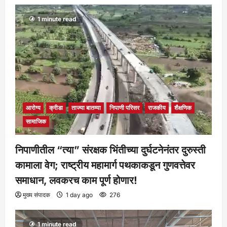
1 minute read
आरोग्य
क्रीडा
ताज्या बातम्या
निपाणी परिसर
राजकीय
शैक्षणिक
सामाजिक
निपाणीतील “त्या” संरक्षक भिंतीच्या दुर्घटनेनंतर दुरुस्ती
कामाला वेग; राष्ट्रीय महामार्ग पथकाकडून गुणवत्तेवर
समाधान, लवकरच काम पूर्ण होणार!
मुख्य संपादक
1 day ago
276
1 minute read