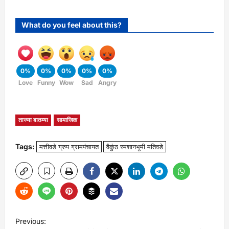
What do you feel about this?
0%
0%
0%
0%
0%
Love
Funny
Wow
Sad
Angry
ताज्या बातम्या
सामाजिक
Tags:
मत्तीवडे ग्रुप ग्रामपंचायत
वैकुंठ स्मशानभूमी मतिवडे
P
Previous: