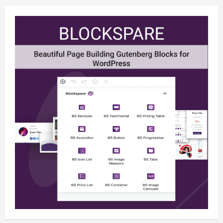
आरोग्य
क्रीडा
ताज्या बातम्या
निपाणी परिसर
राजकीय
शैक्षणिक
सामाजिक
सैनिकी शाळेत गुरुपौर्णिमा भक्तीभावाने साजरी!
मुख्य संपादक
1 week ago
122
7
आरोग्य
क्रीडा
ताज्या बातम्या
निपाणी परिसर
राजकीय
शैक्षणिक
सामाजिक
निपाणी प्रगती नगर व साखरवाडीत मरगूबाई
यात्रेची जोरदार पूर्वतयारी; निपाणीकरांना
1
दर्शनाचे आवाहन!
मुख्य संपादक
3 hours ago
61
आरोग्य
क्रीडा
ताज्या बातम्या
निपाणी परिसर
राजकीय
शैक्षणिक
सामाजिक
कराटे स्पर्धेत लिटल एंजल्स निपाणीची भरारी;
कोल्हापूर जिल्ह्यात तृतीय क्रमांकाची ट्रॉफी!
2
मुख्य संपादक
4 hours ago
83
आरोग्य
क्रीडा
ताज्या बातम्या
निपाणी परिसर
राजकीय
शैक्षणिक
सामाजिक
निपाणीतील “त्या” संरक्षक भिंतीच्या दुर्घटनेनंतर