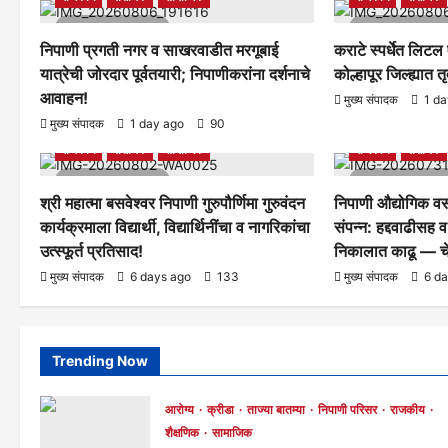
1 minute read
1 minute rea
निपाणी प्रगती नगर व साखरवाडीत मरगूबाई
कराटे स्पर्धेत लिटल
यात्रेची जोरदार पूर्वतयारी; निपाणीकरांना दर्शनाचे
कोल्हापूर जिल्ह्यात 
आवाहन!
मुख्य संपादक
1 da
आरोग्य
क्रीडा
ताज्या बातम्या
निपाणी परिसर
आरोग्य
क्रीडा
मुख्य संपादक
1 day ago
90
राजकीय
शैक्षणिक
सामाजिक
राजकीय
शैक्षणिक
1 minute read
1 minute rea
श्री महात्मा बसवेश्वर निपाणी गुरुपौर्णिमा गुरुवंदन
निपाणी औद्योगिक वस
कार्यक्रमाला विद्यार्थी, विद्यार्थिनींचा व नागरिकांचा
संपन्न: हद्दवाढीसह
उत्स्फूर्त प्रतिसाद!
निकालात काढू — चे
मुख्य संपादक
6 days ago
133
मुख्य संपादक
6 d
Trending Now
आरोग्य
क्रीडा
ताज्या बातम्या
निपाणी परिसर
राजकीय
शैक्षणिक
सामाजिक