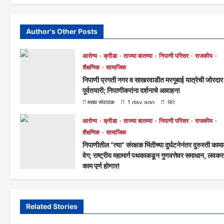
Author's Other Posts
आरोग्य
क्रीडा
ताज्या बातम्या
निपाणी परिसर
राजकीय
शैक्षणिक
सामाजिक
निपाणी प्रगती नगर व साखरवाडीत मरगूबाई यात्रेची जोरदार
पूर्वतयारी; निपाणीकरांना दर्शनाचे आवाहन!
मुख्य संपादक
1 day ago
90
आरोग्य
क्रीडा
ताज्या बातम्या
निपाणी परिसर
राजकीय
शैक्षणिक
सामाजिक
निपाणीतील “त्या” संरक्षक भिंतीच्या दुर्घटनेनंतर दुरुस्ती काम
वेग; राष्ट्रीय महामार्ग पथकाकडून गुणवत्तेवर समाधान, लवक
काम पूर्ण होणार!
मुख्य संपादक
2 days ago
288
Related Stories
आरोग्य
क्रीडा
ताज्या बातम्या
निपाणी परिसर
आरोग्य
क्रीडा
राजकीय
शैक्षणिक
सामाजिक
राजकीय
शैक्षणिक