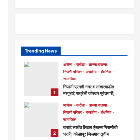
Trending News
आरोग्य
क्रीडा
ताज्या बातम्या
निपाणी परिसर
राजकीय
शैक्षणिक
सामाजिक
निपाणी प्रगती नगर व साखरवाडीत
1
मरगूबाई यात्रेची जोरदार पूर्वतयारी;
निपाणीकरांना दर्शनाचे आवाहन!
आरोग्य
क्रीडा
ताज्या बातम्या
मुख्य संपादक
1 day ago
90
निपाणी परिसर
राजकीय
शैक्षणिक
सामाजिक
कराटे स्पर्धेत लिटल एंजल्स निपाणीची
2
भरारी; कोल्हापूर जिल्ह्यात तृतीय