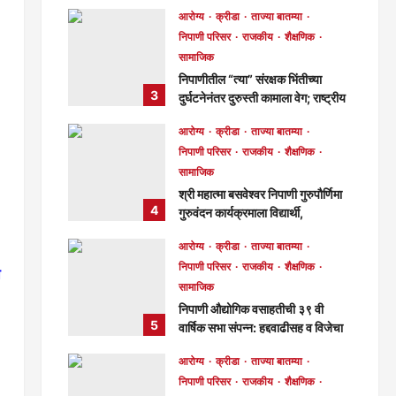
क्रमांकाची ट्रॉफी!
आरोग्य
क्रीडा
ताज्या बातम्या
मुख्य संपादक
1 day ago
निपाणी परिसर
राजकीय
शैक्षणिक
103
सामाजिक
निपाणीतील “त्या” संरक्षक भिंतीच्या
3
दुर्घटनेनंतर दुरुस्ती कामाला वेग; राष्ट्रीय
महामार्ग पथकाकडून गुणवत्तेवर समाधान,
आरोग्य
क्रीडा
ताज्या बातम्या
लवकरच काम पूर्ण होणार!
निपाणी परिसर
राजकीय
शैक्षणिक
मुख्य संपादक
2 days ago
सामाजिक
288
श्री महात्मा बसवेश्वर निपाणी गुरुपौर्णिमा
4
गुरुवंदन कार्यक्रमाला विद्यार्थी,
विद्यार्थिनींचा व नागरिकांचा उत्स्फूर्त
आरोग्य
क्रीडा
ताज्या बातम्या
प्रतिसाद!
निपाणी परिसर
राजकीय
शैक्षणिक
मुख्य संपादक
6 days ago
ा
सामाजिक
133
निपाणी औद्योगिक वसाहतीची ३९ वी
5
वार्षिक सभा संपन्न: हद्दवाढीसह व विजेचा
प्रश्न लवकरच निकालात काढू —
आरोग्य
क्रीडा
ताज्या बातम्या
चेअरमन बाळासाहेब जोरापुरे
निपाणी परिसर
राजकीय
शैक्षणिक
मुख्य संपादक
6 days ago