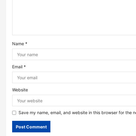
i
g
a
Name
*
t
i
Email
*
o
n
Website
Save my name, email, and website in this browser for the 