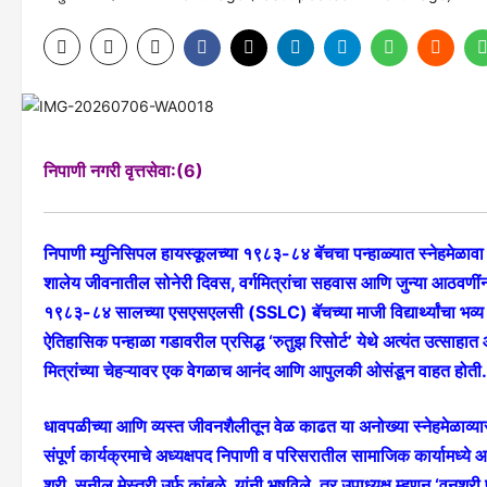
निपाणी नगरी वृत्तसेवा:(6)
निपाणी म्युनिसिपल हायस्कूलच्या १९८३-८४ बॅचचा पन्हाळ्यात स्नेहमेळावा स
शालेय जीवनातील सोनेरी दिवस, वर्गमित्रांचा सहवास आणि जुन्या आठवणींना प
१९८३-८४ सालच्या एसएसएलसी (SSLC) बॅचच्या माजी विद्यार्थ्यांचा भव्य ‘स
ऐतिहासिक पन्हाळा गडावरील प्रसिद्ध ‘रुतुझ रिसोर्ट’ येथे अत्यंत उत्साह
मित्रांच्या चेहऱ्यावर एक वेगळाच आनंद आणि आपुलकी ओसंडून वाहत होती.
धावपळीच्या आणि व्यस्त जीवनशैलीतून वेळ काढत या अनोख्या स्नेहमेळाव्य
संपूर्ण कार्यक्रमाचे अध्यक्षपद निपाणी व परिसरातील सामाजिक कार्यामध्ये आ
श्री. सुनील मेस्त्री उर्फ कांबळे यांनी भूषविले, तर उपाध्यक्ष म्हणून ‘वन