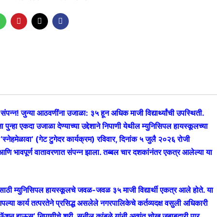
ंपन्न! जुन्या आठवणींना उजाळा: ३५ हून अधिक माजी विद्यार्थ्यांची उपस्थिती.
ुन्हा एकदा उजाळा देण्याच्या उद्देशाने निपाणी येथील म्युनिसिपल हायस्कूलच्या
्नेहमेळावा’ (गेट टुगेदर कार्यक्रम) रविवार, दिनांक ५ जुलै २०२६ रोजी
ात आणि भावपूर्ण वातावरणात संपन्न झाला. तब्बल चार दशकांनंतर एकत्र आलेल्या या
ासाठी म्युनिसिपल हायस्कूलचे जवळ-जवळ ३५ माजी विद्यार्थी एकत्र आले होते. या
पल्या कार्य तत्परतेने प्रसिद्ध असलेले नगरपालिकेचे कर्तव्यदक्ष वसुली अधिकारी
श्री फॅशन हाऊस’ निपाणीचे श्री. सुनील कांबळे यांनी अत्यंत चोख जबाबदारी पार