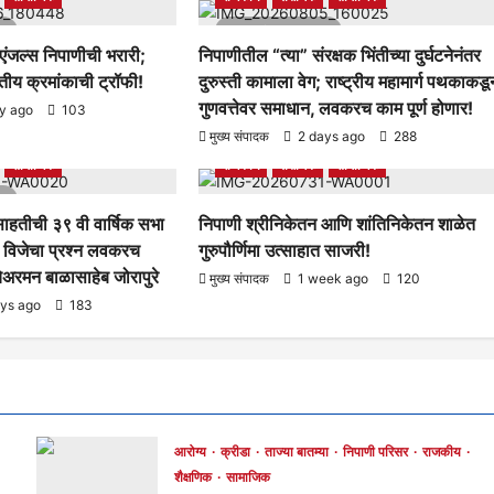
d
1 minute read
 एंजल्स निपाणीची भरारी;
निपाणीतील “त्या” संरक्षक भिंतीच्या दुर्घटनेनंतर
तृतीय क्रमांकाची ट्रॉफी!
दुरुस्ती कामाला वेग; राष्ट्रीय महामार्ग पथकाकडू
गुणवत्तेवर समाधान, लवकरच काम पूर्ण होणार!
y ago
103
ताज्या बातम्या
निपाणी परिसर
आरोग्य
क्रीडा
ताज्या बातम्या
निपाणी परिसर
मुख्य संपादक
2 days ago
288
सामाजिक
राजकीय
शैक्षणिक
सामाजिक
d
ाहतीची ३९ वी वार्षिक सभा
निपाणी श्रीनिकेतन आणि शांतिनिकेतन शाळेत
 व विजेचा प्रश्न लवकरच
गुरुपौर्णिमा उत्साहात साजरी!
अरमन बाळासाहेब जोरापुरे
मुख्य संपादक
1 week ago
120
ays ago
183
आरोग्य
क्रीडा
ताज्या बातम्या
निपाणी परिसर
राजकीय
शैक्षणिक
सामाजिक