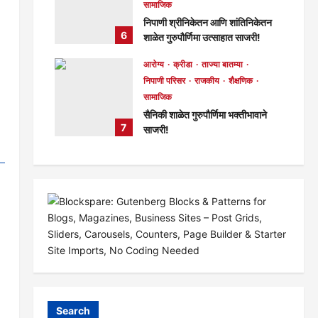
सामाजिक
183
निपाणी श्रीनिकेतन आणि शांतिनिकेतन
6
शाळेत गुरुपौर्णिमा उत्साहात साजरी!
मुख्य संपादक
1 week ago
आरोग्य
क्रीडा
ताज्या बातम्या
120
निपाणी परिसर
राजकीय
शैक्षणिक
सामाजिक
सैनिकी शाळेत गुरुपौर्णिमा भक्तीभावाने
7
साजरी!
मुख्य संपादक
1 week ago
127
Search