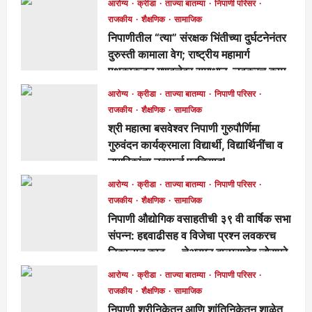
आरोग्य
क्रीडा
ताज्या बातम्या
निपाणी परिसर
राजकीय
शैक्षणिक
सामाजिक
निपाणीतील “त्या” संरक्षक भिंतीच्या दुर्घटनेनंतर
दुरुस्ती कामाला वेग; राष्ट्रीय महामार्ग
पथकाकडून गुणवत्तेवर समाधान, लवकरच काम
पूर्ण होणार!
आरोग्य
क्रीडा
ताज्या बातम्या
निपाणी परिसर
मुख्य संपादक
1 day ago
260
राजकीय
शैक्षणिक
सामाजिक
श्री महात्मा बसवेश्वर निपाणी गुरुपौर्णिमा
गुरुवंदन कार्यक्रमाला विद्यार्थी, विद्यार्थिनींचा व
नागरिकांचा उत्स्फूर्त प्रतिसाद!
मुख्य संपादक
4 days ago
116
आरोग्य
क्रीडा
ताज्या बातम्या
निपाणी परिसर
राजकीय
शैक्षणिक
सामाजिक
निपाणी औद्योगिक वसाहतीची ३९ वी वार्षिक सभा
संपन्न: हद्दवाढीसह व विजेचा प्रश्न लवकरच
निकालात काढू — चेअरमन बाळासाहेब जोरापुरे
मुख्य संपादक
4 days ago
168
आरोग्य
क्रीडा
ताज्या बातम्या
निपाणी परिसर
राजकीय
शैक्षणिक
सामाजिक
निपाणी श्रीनिकेतन आणि शांतिनिकेतन शाळेत