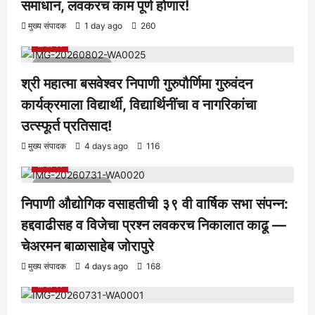
समाधान, लवकरच काम पूर्ण होणार!
आरोग्य
क्रीडा
ताज्या बातम्या
निपाणी परिसर
राजकीय
शैक्षणिक
मुख्य संपादक
1 day ago
260
सामाजिक
1 minute read
श्री महात्मा बसवेश्वर निपाणी गुरुपौर्णिमा गुरुवंदन
कार्यक्रमाला विद्यार्थी, विद्यार्थिनींचा व नागरिकांचा
उत्स्फूर्त प्रतिसाद!
आरोग्य
क्रीडा
ताज्या बातम्या
निपाणी परिसर
राजकीय
शैक्षणिक
मुख्य संपादक
4 days ago
116
सामाजिक
1 minute read
निपाणी औद्योगिक वसाहतीची ३९ वी वार्षिक सभा संपन्न:
हद्दवाढीसह व विजेचा प्रश्न लवकरच निकालात काढू —
चेअरमन बाळासाहेब जोरापुरे
आरोग्य
क्रीडा
ताज्या बातम्या
निपाणी परिसर
राजकीय
शैक्षणिक
मुख्य संपादक
4 days ago
168
सामाजिक