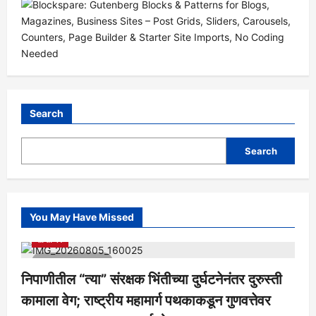
Search
Search
You May Have Missed
आरोग्य
क्रीडा
ताज्या बातम्या
निपाणी परिसर
राजकीय
शैक्षणिक
सामाजिक
1 minute read
निपाणीतील “त्या” संरक्षक भिंतीच्या दुर्घटनेनंतर दुरुस्ती
कामाला वेग; राष्ट्रीय महामार्ग पथकाकडून गुणवत्तेवर