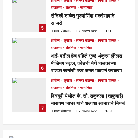
आरोग्य
क्रीडा
ताज्या बातम्या
निपाणी परिसर
राजकीय
शैक्षणिक
सामाजिक
सैनिकी शाळेत गुरुपौर्णिमा भक्तीभावाने
साजरी!
5
मुख्य संपादक
7 days ago
121
आरोग्य
क्रीडा
ताज्या बातम्या
निपाणी परिसर
राजकीय
शैक्षणिक
सामाजिक
आई-वडील हेच पहिले गुरू! अंकुरम इंग्लिश
मीडियम स्कूल, कोडणी येथे पालकांच्या
6
पाऊल खुणांची पूजा करत भावपूर्ण उपक्रम
साजरा!
आरोग्य
क्रीडा
ताज्या बातम्या
निपाणी परिसर
मुख्य संपादक
7 days ago
126
राजकीय
शैक्षणिक
सामाजिक
शिरगुपी येथील कै. सौ. शकुंतला (शाकुबाई)
नारायण जाधव यांचे अल्पशा आजाराने निधन!
7
मुख्य संपादक
7 days ago
168