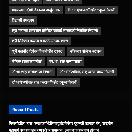
मोहनलाल दोशी विद्यालय अर्जुननगर
लिटल एंजल कॉन्व्हेंट स्कूल निपाणी
विद्यार्थी उपक्रम
श्री.महात्मा बसवेश्वर क्रेडिट सौहार्द सोसायटी नियमित निपाणी
श्री निकेतन कन्नड व मराठी माध्यम शाळा
श्री महावीर दिगंबर जैन बोर्डिंग ट्रस्ट
संकेश्वर पोलीस स्टेशन
सैनिक शाळा कोगनोळी
सौ.भा. शाह कन्या शाळा
सौ.भा.शाह कन्याशाळा निपाणी
सौ भागिरथीबाई शाह कन्या शाळा निपाणी
सौ भागीरथीबाई शाह गर्ल्स कॉन्व्हेंट स्कूल निपाणी
Recent Posts
निपाणीतील “त्या” संरक्षक भिंतीच्या दुर्घटनेनंतर दुरुस्ती कामाला वेग; राष्ट्रीय
महामार्ग पथकाकडून गुणवत्तेवर समाधान, लवकरच काम पूर्ण होणार!