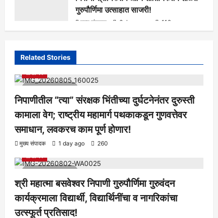
गुरुपौर्णिमा उत्साहात साजरी!
मुख्य संपादक
6 days ago
116
Related Stories
आरोग्य
क्रीडा
ताज्या बातम्या
निपाणी परिसर
राजकीय
शैक्षणिक
सामाजिक
1 minute read
निपाणीतील “त्या” संरक्षक भिंतीच्या दुर्घटनेनंतर दुरुस्ती
कामाला वेग; राष्ट्रीय महामार्ग पथकाकडून गुणवत्तेवर
समाधान, लवकरच काम पूर्ण होणार!
आरोग्य
क्रीडा
ताज्या बातम्या
निपाणी परिसर
राजकीय
शैक्षणिक
मुख्य संपादक
1 day ago
260
सामाजिक
1 minute read
श्री महात्मा बसवेश्वर निपाणी गुरुपौर्णिमा गुरुवंदन
कार्यक्रमाला विद्यार्थी, विद्यार्थिनींचा व नागरिकांचा
उत्स्फूर्त प्रतिसाद!