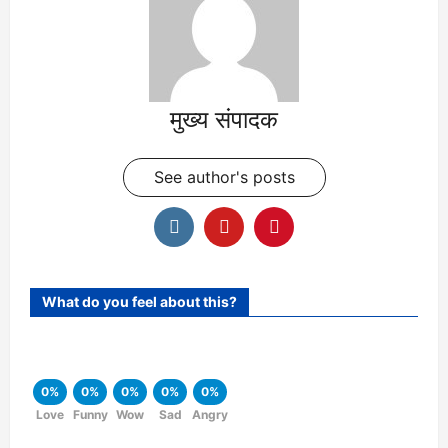
मुख्य संपादक
See author's posts
What do you feel about this?
0%
0%
0%
0%
0%
Love
Funny
Wow
Sad
Angry