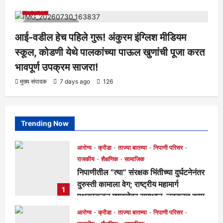
सामाजिक
1 minute read
आई-वडील हेच पहिले गुरू! अंकुरम इंग्लिश मीडियम
स्कूल, कोडणी येथे पालकांच्या पाऊल खुणांची पूजा करत
भावपूर्ण उपक्रम साजरा!
मुख्य संपादक
7 days ago
126
Trending Now
आरोग्य
क्रीडा
ताज्या बातम्या
निपाणी परिसर
राजकीय
शैक्षणिक
सामाजिक
निपाणीतील “त्या” संरक्षक भिंतीच्या दुर्घटनेनंतर
दुरुस्ती कामाला वेग; राष्ट्रीय महामार्ग
1
पथकाकडून गुणवत्तेवर समाधान, लवकरच काम
पूर्ण होणार!
आरोग्य
क्रीडा
ताज्या बातम्या
निपाणी परिसर
मुख्य संपादक
1 day ago
260