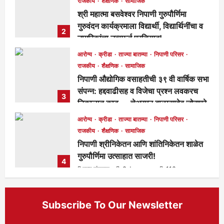
राजकीय
शैक्षणिक
सामाजिक
श्री महात्मा बसवेश्वर निपाणी गुरुपौर्णिमा
गुरुवंदन कार्यक्रमाला विद्यार्थी, विद्यार्थिनींचा व
2
नागरिकांचा उत्स्फूर्त प्रतिसाद!
मुख्य संपादक
4 days ago
116
आरोग्य
क्रीडा
ताज्या बातम्या
निपाणी परिसर
राजकीय
शैक्षणिक
सामाजिक
निपाणी औद्योगिक वसाहतीची ३९ वी वार्षिक सभा
संपन्न: हद्दवाढीसह व विजेचा प्रश्न लवकरच
3
निकालात काढू — चेअरमन बाळासाहेब जोरापुरे
मुख्य संपादक
4 days ago
168
आरोग्य
क्रीडा
ताज्या बातम्या
निपाणी परिसर
राजकीय
शैक्षणिक
सामाजिक
निपाणी श्रीनिकेतन आणि शांतिनिकेतन शाळेत
गुरुपौर्णिमा उत्साहात साजरी!
4
मुख्य संपादक
6 days ago
116
Subscribe To Our Newsletter