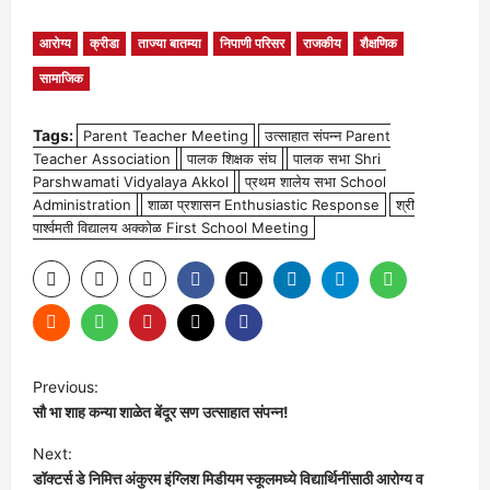
आरोग्य
क्रीडा
ताज्या बातम्या
निपाणी परिसर
राजकीय
शैक्षणिक
सामाजिक
Tags:
Parent Teacher Meeting
उत्साहात संपन्न Parent
Teacher Association
पालक शिक्षक संघ
पालक सभा Shri
Parshwamati Vidyalaya Akkol
प्रथम शालेय सभा School
Administration
शाळा प्रशासन Enthusiastic Response
श्री
पार्श्वमती विद्यालय अक्कोळ First School Meeting
P
Previous:
सौ भा शाह कन्या शाळेत बेंदूर सण उत्साहात संपन्न!
o
Next:
s
डॉक्टर्स डे निमित्त अंकुरम इंग्लिश मिडीयम स्कूलमध्ये विद्यार्थिनींसाठी आरोग्य व