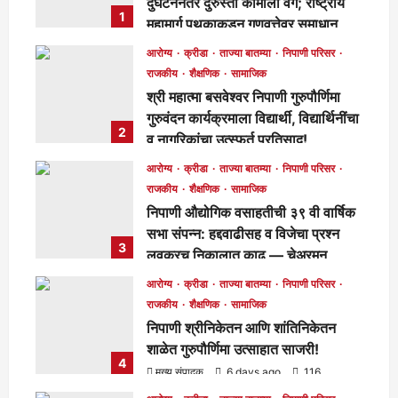
दुर्घटनेनंतर दुरुस्ती कामाला वेग; राष्ट्रीय
1
महामार्ग पथकाकडून गुणवत्तेवर समाधान,
लवकरच काम पूर्ण होणार!
आरोग्य
क्रीडा
ताज्या बातम्या
निपाणी परिसर
मुख्य संपादक
1 day ago
260
राजकीय
शैक्षणिक
सामाजिक
श्री महात्मा बसवेश्वर निपाणी गुरुपौर्णिमा
गुरुवंदन कार्यक्रमाला विद्यार्थी, विद्यार्थिनींचा
2
व नागरिकांचा उत्स्फूर्त प्रतिसाद!
मुख्य संपादक
4 days ago
116
आरोग्य
क्रीडा
ताज्या बातम्या
निपाणी परिसर
राजकीय
शैक्षणिक
सामाजिक
निपाणी औद्योगिक वसाहतीची ३९ वी वार्षिक
सभा संपन्न: हद्दवाढीसह व विजेचा प्रश्न
3
लवकरच निकालात काढू — चेअरमन
बाळासाहेब जोरापुरे
आरोग्य
क्रीडा
ताज्या बातम्या
निपाणी परिसर
मुख्य संपादक
4 days ago
168
राजकीय
शैक्षणिक
सामाजिक
निपाणी श्रीनिकेतन आणि शांतिनिकेतन
शाळेत गुरुपौर्णिमा उत्साहात साजरी!
4
मुख्य संपादक
6 days ago
116