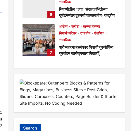
सामाजिक
निपाणीतील “त्या” संरक्षक भिंतीच्या
6
दुर्घटनेनंतर दुरुस्ती कामाला वेग; राष्ट्रीय
महामार्ग पथकाकडून गुणवत्तेवर समाधान,
आरोग्य
क्रीडा
ताज्या बातम्या
लवकरच काम पूर्ण होणार!
निपाणी परिसर
राजकीय
शैक्षणिक
मुख्य संपादक
3 days ago
सामाजिक
298
श्री महात्मा बसवेश्वर निपाणी गुरुपौर्णिमा
7
गुरुवंदन कार्यक्रमाला विद्यार्थी,
विद्यार्थिनींचा व नागरिकांचा उत्स्फूर्त
प्रतिसाद!
मुख्य संपादक
7 days ago
138
:
ाख
ड!
Search