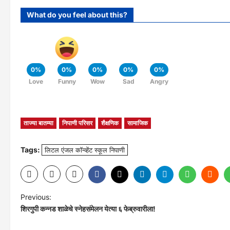
What do you feel about this?
0%
0%
0%
0%
0%
Love
Funny
Wow
Sad
Angry
ताज्या बातम्या
निपाणी परिसर
शैक्षणिक
सामाजिक
Tags:
लिटल एंजल कॉन्व्हेंट स्कूल निपाणी
P
Previous:
शिरगुपी कन्नड शाळेचे स्नेहसंमेलन येत्या ६ फेब्रुवारीला!
o