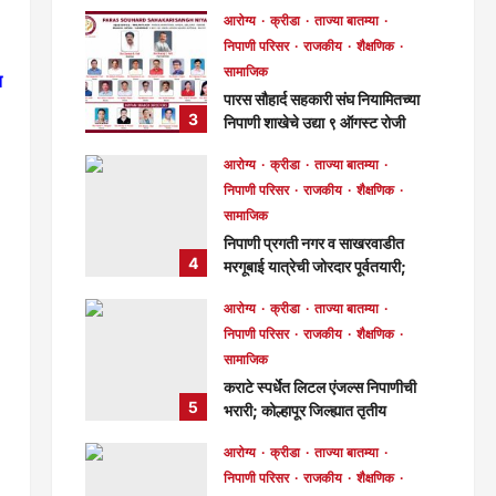
मुख्य संपादक
6 hours ago
आरोग्य
क्रीडा
ताज्या बातम्या
87
निपाणी परिसर
राजकीय
शैक्षणिक
सामाजिक
त
पारस सौहार्द सहकारी संघ नियामितच्या
3
निपाणी शाखेचे उद्या ९ ऑगस्ट रोजी
उद्घाटन!
आरोग्य
क्रीडा
ताज्या बातम्या
मुख्य संपादक
9 hours ago
निपाणी परिसर
राजकीय
शैक्षणिक
68
सामाजिक
निपाणी प्रगती नगर व साखरवाडीत
4
मरगूबाई यात्रेची जोरदार पूर्वतयारी;
निपाणीकरांना दर्शनाचे आवाहन!
आरोग्य
क्रीडा
ताज्या बातम्या
मुख्य संपादक
2 days ago
निपाणी परिसर
राजकीय
शैक्षणिक
116
सामाजिक
कराटे स्पर्धेत लिटल एंजल्स निपाणीची
5
भरारी; कोल्हापूर जिल्ह्यात तृतीय
क्रमांकाची ट्रॉफी!
आरोग्य
क्रीडा
ताज्या बातम्या
मुख्य संपादक
2 days ago
निपाणी परिसर
राजकीय
शैक्षणिक
116