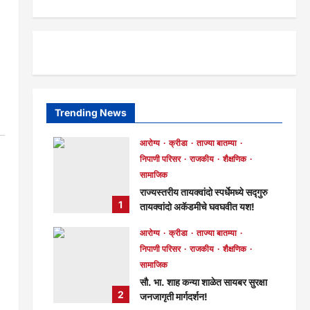
Trending News
आरोग्य
क्रीडा
ताज्या बातम्या
निपाणी परिसर
राजकीय
शैक्षणिक
सामाजिक
राज्यस्तरीय तायक्वांदो स्पर्धेमध्ये सद्गुरु
1
तायक्वांदो अकॅडमीचे घवघवीत यश!
मुख्य संपादक
3 hours ago
आरोग्य
क्रीडा
ताज्या बातम्या
58
निपाणी परिसर
राजकीय
शैक्षणिक
सामाजिक
सौ. भा. शाह कन्या शाळेत सायबर सुरक्षा
2
जनजागृती मार्गदर्शन!