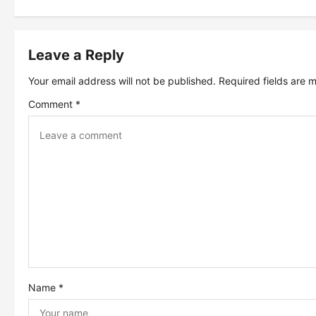
s
t
Leave a Reply
Your email address will not be published.
Required fields are
n
Comment
*
a
v
i
g
a
t
Name
*
i