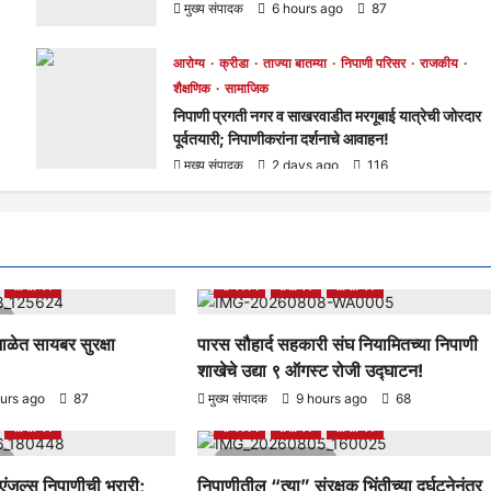
मुख्य संपादक
6 hours ago
87
आरोग्य
क्रीडा
ताज्या बातम्या
निपाणी परिसर
राजकीय
शैक्षणिक
सामाजिक
निपाणी प्रगती नगर व साखरवाडीत मरगूबाई यात्रेची जोरदार
पूर्वतयारी; निपाणीकरांना दर्शनाचे आवाहन!
मुख्य संपादक
2 days ago
116
ताज्या बातम्या
निपाणी परिसर
आरोग्य
क्रीडा
ताज्या बातम्या
निपाणी परिसर
सामाजिक
राजकीय
शैक्षणिक
सामाजिक
d
ाळेत सायबर सुरक्षा
पारस सौहार्द सहकारी संघ नियामितच्या निपाणी
शाखेचे उद्या ९ ऑगस्ट रोजी उद्घाटन!
ताज्या बातम्या
निपाणी परिसर
आरोग्य
क्रीडा
ताज्या बातम्या
निपाणी परिसर
urs ago
87
मुख्य संपादक
9 hours ago
68
सामाजिक
राजकीय
शैक्षणिक
सामाजिक
d
1 minute read
 एंजल्स निपाणीची भरारी;
निपाणीतील “त्या” संरक्षक भिंतीच्या दुर्घटनेनंतर