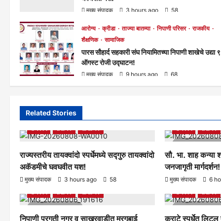
मुख्य संपादक
3 hours ago
58
आरोग्य
क्रीडा
ताज्या बातम्या
निपाणी परिसर
राजकीय
शैक्षणिक
सामाजिक
पारस सौहार्द सहकारी संघ नियामितच्या निपाणी शाखेचे उद्या ९
ऑगस्ट रोजी उद्घाटन!
मुख्य संपादक
9 hours ago
68
Related Stories
आरोग्य
क्रीडा
ताज्या बातम्या
निपाणी परिसर
आरोग्य
क्रीडा
राजकीय
शैक्षणिक
सामाजिक
राजकीय
शैक्षणिक
1 minute rea
राज्यस्तरीय तायक्वांदो स्पर्धेमध्ये सद्गुरु तायक्वांदो
सौ. भा. शाह कन्या श
अकॅडमीचे घवघवीत यश!
जनजागृती मार्गदर्शन!
आरोग्य
क्रीडा
ताज्या बातम्या
निपाणी परिसर
आरोग्य
क्रीडा
मुख्य संपादक
3 hours ago
58
मुख्य संपादक
6 ho
राजकीय
शैक्षणिक
सामाजिक
राजकीय
शैक्षणिक
1 minute read
1 minute rea
निपाणी प्रगती नगर व साखरवाडीत मरगूबाई
कराटे स्पर्धेत लिटल