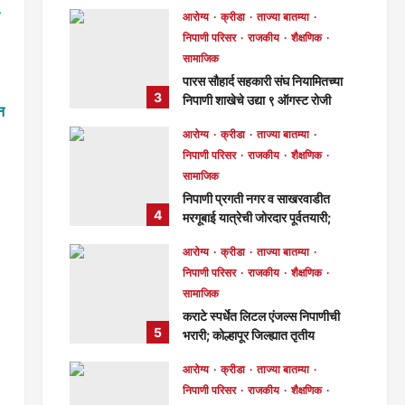
मुख्य संपादक
8 hours ago
आरोग्य
क्रीडा
ताज्या बातम्या
100
निपाणी परिसर
राजकीय
शैक्षणिक
सामाजिक
पारस सौहार्द सहकारी संघ नियामितच्या
3
निपाणी शाखेचे उद्या ९ ऑगस्ट रोजी
न
उद्घाटन!
आरोग्य
क्रीडा
ताज्या बातम्या
मुख्य संपादक
11 hours ago
निपाणी परिसर
राजकीय
शैक्षणिक
73
सामाजिक
निपाणी प्रगती नगर व साखरवाडीत
4
मरगूबाई यात्रेची जोरदार पूर्वतयारी;
निपाणीकरांना दर्शनाचे आवाहन!
आरोग्य
क्रीडा
ताज्या बातम्या
मुख्य संपादक
2 days ago
निपाणी परिसर
राजकीय
शैक्षणिक
122
सामाजिक
कराटे स्पर्धेत लिटल एंजल्स निपाणीची
5
भरारी; कोल्हापूर जिल्ह्यात तृतीय
क्रमांकाची ट्रॉफी!
आरोग्य
क्रीडा
ताज्या बातम्या
मुख्य संपादक
2 days ago
निपाणी परिसर
राजकीय
शैक्षणिक
120