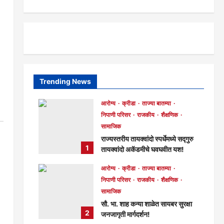
Trending News
आरोग्य
क्रीडा
ताज्या बातम्या
निपाणी परिसर
राजकीय
शैक्षणिक
सामाजिक
राज्यस्तरीय तायक्वांदो स्पर्धेमध्ये सद्गुरु
1
तायक्वांदो अकॅडमीचे घवघवीत यश!
मुख्य संपादक
5 hours ago
आरोग्य
क्रीडा
ताज्या बातम्या
73
निपाणी परिसर
राजकीय
शैक्षणिक
सामाजिक
सौ. भा. शाह कन्या शाळेत सायबर सुरक्षा
2
जनजागृती मार्गदर्शन!