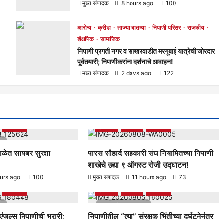
मुख्य संपादक
8 hours ago
100
आरोग्य
क्रीडा
ताज्या बातम्या
निपाणी परिसर
राजकीय
शैक्षणिक
सामाजिक
निपाणी प्रगती नगर व साखरवाडीत मरगूबाई यात्रेची जोरदार
पूर्वतयारी; निपाणीकरांना दर्शनाचे आवाहन!
मुख्य संपादक
2 days ago
122
ताज्या बातम्या
निपाणी परिसर
आरोग्य
क्रीडा
ताज्या बातम्या
निपाणी परिसर
सामाजिक
राजकीय
शैक्षणिक
सामाजिक
d
ाळेत सायबर सुरक्षा
पारस सौहार्द सहकारी संघ नियामितच्या निपाणी
शाखेचे उद्या ९ ऑगस्ट रोजी उद्घाटन!
ताज्या बातम्या
निपाणी परिसर
आरोग्य
क्रीडा
ताज्या बातम्या
निपाणी परिसर
urs ago
100
मुख्य संपादक
11 hours ago
73
सामाजिक
राजकीय
शैक्षणिक
सामाजिक
d
1 minute read
 एंजल्स निपाणीची भरारी;
निपाणीतील “त्या” संरक्षक भिंतीच्या दुर्घटनेनंतर