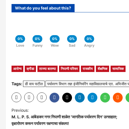
What do you feel about this?
0%
0%
0%
0%
0%
Love
Funny
Wow
Sad
Angry
आरोग्य
क्रीडा
ताज्या बातम्या
निपाणी परिसर
राजकीय
शैक्षणिक
सामाजिक
Tags:
डी वाय पाटील
पर्यावरण विभाग तज्ञ इंजीनियरिंग महाविद्यालयाचे प्रा. अभिजीत 
P
Previous:
M. L. P. S. आंबेडकर नगर निपाणी शाळेत ‘जागतिक पर्यावरण दिन’ उत्साहात;
o
वृक्षारोपण करून पर्यावरण रक्षणाचा संकल्प!