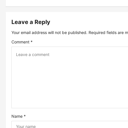
s
t
Leave a Reply
Your email address will not be published.
Required fields are
n
Comment
*
a
v
i
g
a
t
Name
*
i