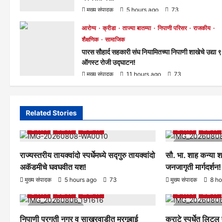
मुख्य संपादक
5 hours ago
73
आरोग्य
क्रीडा
ताज्या बातम्या
निपाणी परिसर
राजकीय
शैक्षणिक
सामाजिक
पारस सौहार्द सहकारी संघ नियामितच्या निपाणी शाखेचे उद्या ९
ऑगस्ट रोजी उद्घाटन!
मुख्य संपादक
11 hours ago
73
Related Stories
आरोग्य
क्रीडा
ताज्या बातम्या
निपाणी परिसर
आरोग्य
क्रीडा
राजकीय
शैक्षणिक
सामाजिक
राजकीय
शैक्षणिक
1 minute rea
राज्यस्तरीय तायक्वांदो स्पर्धेमध्ये सद्गुरु तायक्वांदो
सौ. भा. शाह कन्या श
अकॅडमीचे घवघवीत यश!
जनजागृती मार्गदर्शन!
आरोग्य
क्रीडा
ताज्या बातम्या
निपाणी परिसर
आरोग्य
क्रीडा
मुख्य संपादक
5 hours ago
73
मुख्य संपादक
8 ho
राजकीय
शैक्षणिक
सामाजिक
राजकीय
शैक्षणिक
1 minute read
1 minute rea
निपाणी प्रगती नगर व साखरवाडीत मरगूबाई
कराटे स्पर्धेत लिटल