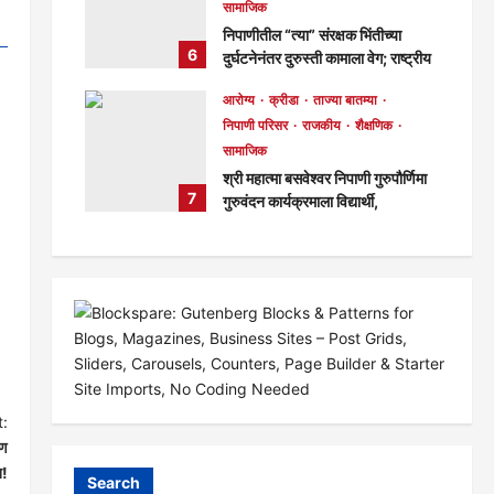
सामाजिक
निपाणीतील “त्या” संरक्षक भिंतीच्या
6
दुर्घटनेनंतर दुरुस्ती कामाला वेग; राष्ट्रीय
महामार्ग पथकाकडून गुणवत्तेवर समाधान,
आरोग्य
क्रीडा
ताज्या बातम्या
लवकरच काम पूर्ण होणार!
निपाणी परिसर
राजकीय
शैक्षणिक
मुख्य संपादक
3 days ago
सामाजिक
301
श्री महात्मा बसवेश्वर निपाणी गुरुपौर्णिमा
7
गुरुवंदन कार्यक्रमाला विद्यार्थी,
विद्यार्थिनींचा व नागरिकांचा उत्स्फूर्त
प्रतिसाद!
मुख्य संपादक
7 days ago
142
:
रण
न!
Search