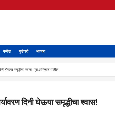
क्रीडा
गुन्हेगारी
अपघात
िनी घेऊया समृद्धीचा श्वास! प्रा.अभिजीत पाटील
यावरण दिनी घेऊया समृद्धीचा श्वास!