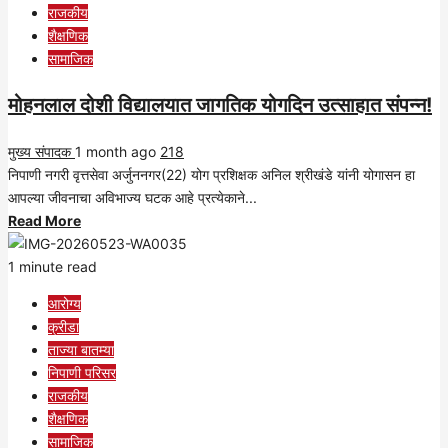
राजकीय
परीक्षेत
शैक्षणिक
उडवला
सामाजिक
धुरळा!
मोहनलाल दोशी विद्यालयात जागतिक योगदिन उत्साहात संपन्न!
मुख्य संपादक
1 month ago
218
निपाणी नगरी वृत्तसेवा अर्जुननगर(22) योग प्रशिक्षक अनिल श्रीखंडे यांनी योगासन हा
आपल्या जीवनाचा अविभाज्य घटक आहे प्रत्येकाने...
Read
Read More
more
about
1 minute read
मोहनलाल
आरोग्य
दोशी
क्रीडा
विद्यालयात
ताज्या बातम्या
जागतिक
निपाणी परिसर
योगदिन
राजकीय
उत्साहात
शैक्षणिक
संपन्न!
सामाजिक