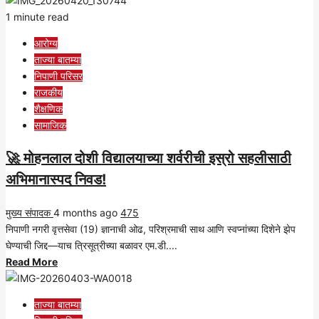
about
1 minute read
मोहनलाल
आरोग्य
दोशी
ताज्या बातम्या
विद्यालयाची
निपाणी परिसर
एस.एस.सी.परीक्षेत
राजकीय
उज्ज्वल
शैक्षणिक
निकालाची
सामाजिक
परंपरा
कायम!
🚀 मोहनलाल दोशी विद्यालयाच्या शर्वरीची इस्रो सहलीसाठी
अभिमानास्पद निवड!
मुख्य संपादक
4 months ago
475
निपाणी नगरी वृत्तसेवा (19) ज्ञानाची ओढ, परिश्रमाची साथ आणि स्वप्नांच्या दिशेने झेप
घेण्याची जिद्द—याच त्रिसूत्रीच्या बळावर एम.डी....
Read
Read More
more
about
ताज्या बातम्या
🚀