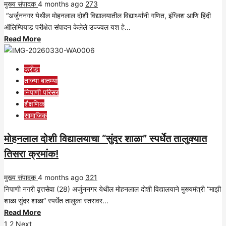
मुख्य संपादक
4 months ago
273
“अर्जुननगर येथील मोहनलाल दोशी विद्यालयातील विद्यार्थ्यांनी गणित, इंग्लिश आणि हिंदी
ऑलिम्पियाड परीक्षेत संपादन केलेले उज्ज्वल यश हे...
Read
Read More
more
about
क्रीडा
मोहनलाल
ताज्या बातम्या
दोशी
निपाणी परिसर
विद्यालयाचे
शैक्षणिक
विविध
सामाजिक
ऑलिम्पियाड
परीक्षेत
मोहनलाल दोशी विद्यालयाचा “सुंदर शाळा” स्पर्धेत तालुक्यात
यश!
तिसरा क्रमांक!
मुख्य संपादक
4 months ago
321
निपाणी नगरी वृत्तसेवा (28) अर्जुननगर येथील मोहनलाल दोशी विद्यालयाने मुख्यमंत्री “माझी
शाळा सुंदर शाळा” स्पर्धेत तालुका स्तरावर...
Read
Read More
Posts
more
1
2
Next