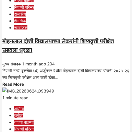
ताज्या बातम्या
कठोर
निपाणी परिसर
परिश्रम
राजकीय
या
शैक्षणिक
त्रिसूत्रीचा
सामाजिक
अवलंब
केल्यास
मोहनलाल दोशी विद्यालयाच्या लेकरांनी शिष्यवृत्ती परीक्षेत
जीवनाच्या
उडवला धुरळा!
सर्वच
क्षेत्रांमध्ये
मुख्य संपादक
1 month ago
उत्तुंग
204
निपाणी नगरी वृत्तसेवा (4) अर्जुनगर येथील मोहनलाल दोशी विद्यालयाच्या पोरांनी २०२५-२६
यश
च्या शिष्यवृत्ती परीक्षेत असा काही डंका...
मिळवता
Read
Read More
येते-
more
आशिषभाई
about
1 minute read
शाह
मोहनलाल
आरोग्य
दोशी
क्रीडा
विद्यालयाच्या
ताज्या बातम्या
लेकरांनी
निपाणी परिसर
शिष्यवृत्ती