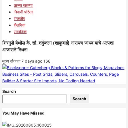
ताज्या बातम्या
निपाणी परिसर
राजकीय
शैक्षणिक
सामाजिक
शिरगुपी येथील कै. सौ. शकुंतला (शाकुबाई) नारायण जाधव यांचे अल्पशा
आजाराने निधन!
मुख्य संपादक
7 days ago
168
Search
Search
You May Have Missed