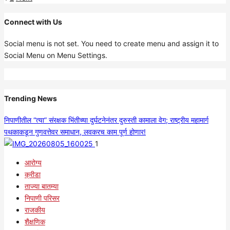
about
pagination
मोहनलाल
Connect with Us
दोशी
Social menu is not set. You need to create menu and assign it to
विद्यालयाचा
Social Menu on Menu Settings.
“सुंदर
शाळा”
स्पर्धेत
तालुक्यात
Trending News
तिसरा
क्रमांक!
निपाणीतील “त्या” संरक्षक भिंतीच्या दुर्घटनेनंतर दुरुस्ती कामाला वेग; राष्ट्रीय महामार्ग
पथकाकडून गुणवत्तेवर समाधान, लवकरच काम पूर्ण होणार!
1
आरोग्य
क्रीडा
ताज्या बातम्या
निपाणी परिसर
राजकीय
शैक्षणिक