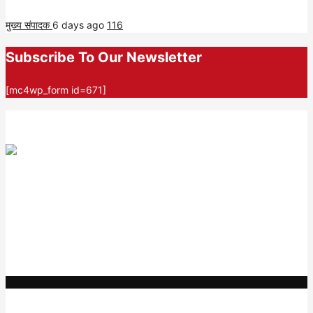
मुख्य संपादक
6 days ago
116
Subscribe To Our Newsletter
[mc4wp_form id=671]
AF themes
We mainly focus on quality code and elegant design with
incredible support. Our
WordPress themes and plugins
empower
you to create an elegant, professional, and easy-to-maintain
website in no time at all.
Categories