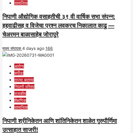
सामाजिक
निपाणी औद्योगिक वसाहतीची ३९ वी वार्षिक सभा संपन्न:
हद्दवाढीसह व विजेचा प्रश्न लवकरच निकालात काढू —
चेअरमन बाळासाहेब जोरापुरे
मुख्य संपादक
4 days ago
166
आरोग्य
क्रीडा
ताज्या बातम्या
निपाणी परिसर
राजकीय
शैक्षणिक
सामाजिक
निपाणी श्रीनिकेतन आणि शांतिनिकेतन शाळेत गुरुपौर्णिमा
उत्साहात साजरी!