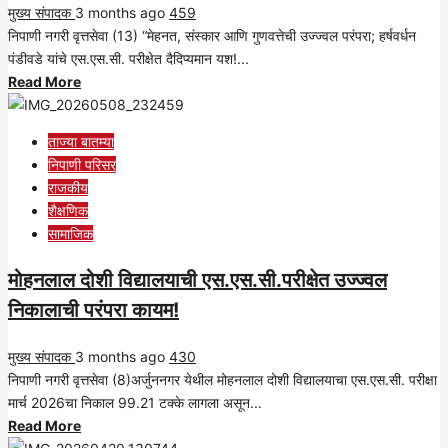
मुख्य संपादक
3 months ago
राज्यात
459
निपाणी नगरी वृत्तसेवा (13) “मेहनत, संस्कार आणि गुणवत्तेची उज्ज्वल परंपरा; हर्षवर्धन
प्रथम
पंडीवडे यांचे एस.एस.सी. परीक्षेत दैदिप्यमान यश!...
क्रमांक!
Read
Read More
more
about
ताज्या बातम्या
मेहनत,
निपाणी परिसर
संस्कार
राजकीय
आणि
शैक्षणिक
गुणवत्तेची
सामाजिक
उज्ज्वल
परंपरा;
मोहनलाल दोशी विद्यालयाची एस.एस.सी.परीक्षेत उज्ज्वल
हर्षवर्धन
निकालाची परंपरा कायम!
पंडीवडे
यांचे
मुख्य संपादक
3 months ago
एस.एस.सी.
430
निपाणी नगरी वृत्तसेवा (8)अर्जुननगर येथील मोहनलाल दोशी विद्यालयाचा एस.एस.सी. परीक्षा
परीक्षेत
मार्च 2026चा निकाल 99.21 टक्के लागला असून...
दैदिप्यमान
Read
Read More
यश!
more