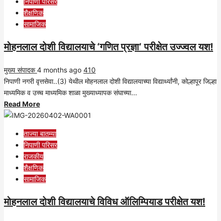
निपाणी परिसर
मोहनलाल
शैक्षणिक
दोशी
सामाजिक
विद्यालयाच्या
शर्वरीची
मोहनलाल दोशी विद्यालयाचे ‘गणित प्रज्ञा’ परीक्षेत उज्ज्वल यश!
इस्रो
सहलीसाठी
मुख्य संपादक
4 months ago
410
अभिमानास्पद
निपाणी नगरी वृत्तसेवा..(3) येथील मोहनलाल दोशी विद्यालयाच्या विद्यार्थ्यांनी, कोल्हापूर जिल्हा
निवड!
माध्यमिक व उच्च माध्यमिक शाळा मुख्याध्यापक संघाच्या...
Read
Read More
more
about
ताज्या बातम्या
मोहनलाल
निपाणी परिसर
दोशी
राजकीय
विद्यालयाचे
शैक्षणिक
‘गणित
सामाजिक
प्रज्ञा’
परीक्षेत
मोहनलाल दोशी विद्यालयाचे विविध ऑलिम्पियाड परीक्षेत यश!
उज्ज्वल
यश!