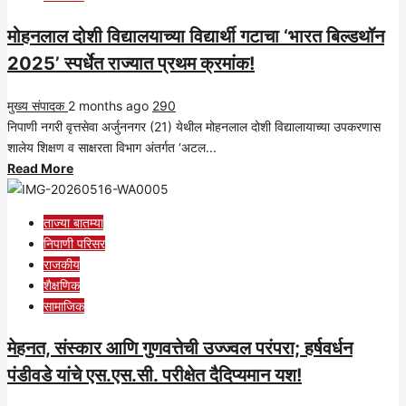
मोहनलाल दोशी विद्यालयाच्या विद्यार्थी गटाचा ‘भारत बिल्डथॉन
2025’ स्पर्धेत राज्यात प्रथम क्रमांक!
मुख्य संपादक
2 months ago
290
निपाणी नगरी वृत्तसेवा अर्जुननगर (21) येथील मोहनलाल दोशी विद्यालायाच्या उपकरणास
शालेय शिक्षण व साक्षरता विभाग अंतर्गत ‘अटल...
Read
Read More
more
about
ताज्या बातम्या
मोहनलाल
निपाणी परिसर
दोशी
राजकीय
विद्यालयाच्या
शैक्षणिक
विद्यार्थी
सामाजिक
गटाचा
‘भारत
मेहनत, संस्कार आणि गुणवत्तेची उज्ज्वल परंपरा; हर्षवर्धन
बिल्डथॉन
पंडीवडे यांचे एस.एस.सी. परीक्षेत दैदिप्यमान यश!
2025’
स्पर्धेत